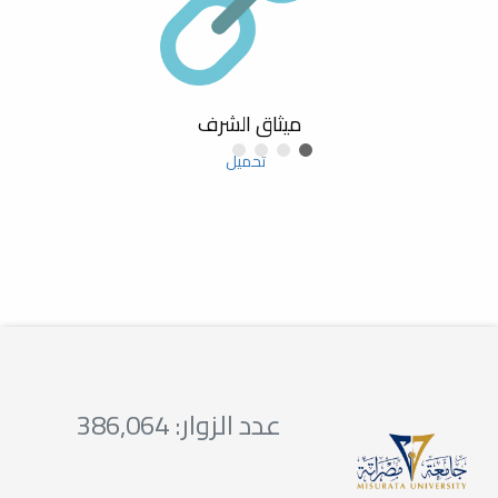
ورشة عمل بعنوان: استخدام برنامج
Zotero لإدارة المراجع
بصمات لا تنسى .. قسم الكيمياء
يكرم الدكتور غيث سعيد حمد في
ميثاق الشرف
حفل يعكس الأثر
تحميل
تهنئة بترقية عضو هيئة تدريس
مشاركة كلية العلوم جامعة مصراتة
في مشروع دراسة وتقييم الوضع
البيئي لمدينة زليتن
ورشة عمل بعنوان: هوية الباحث
الرقمية
عدد الزوار: 386,064
تهنئة بترقية عضو هيئة تدريس