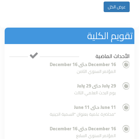
أبوعزوم / الفيزياء /
عرض الكل
أستاذ * د. محمد...
المزيد
تقويم الكلية
تنظيم ورشة عمل بعنوان: الباحث
المحترف في العصر الرقمي
الأحداث الماضية
16 December حتى 16 December
الباحث المحترف في العصر الرقمي ..
المؤتمر السنوي الثامن
ورشة عمل
29 July حتى 29 July
يوم البحث العلمي الثالث
ورشة عمل حول: الذكاء الاصطناعي
في البحث العلمي
11 June حتى 11 June
محاضرة علمية بعنوان "السمية الجينية"
إعلان عن محاضرة علمية حول النشر
في المجلات العلمية المحكمة
16 December حتى 16 December
المؤتمر السنوي السابع