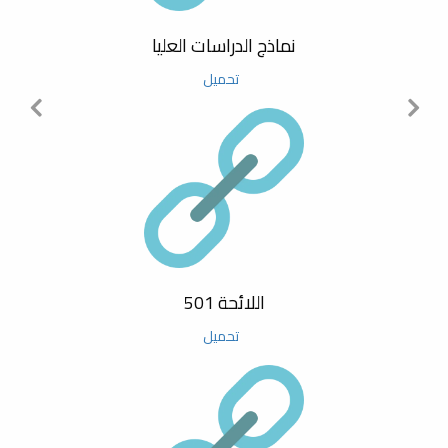
11 April حتى 11 April
البرامجي
مسابقة رسم
نماذج الدراسات العليا
محاضرة تعريفية حول دليل مشاريع
05 September حتى 05 September
تحميل
التخرج الجامعية
المؤتمر السنوي الرابع حول نظريات وتطبيقات العلوم الأساسية
والحيوية
ورشة عمل بعنوان: استخدام برنامج
Zoteroلإدارة المراجع
04 August حتى 04 September
فتح باب القبول بالدراسات العليا للعام الجامعي 2019-2020م
منح الاعتماد المؤسسي لكلية
العلوم بجامعة مصراتة
عرض الكل
اللائحة 501
تهنئة بمناسبة رمضان الكريم
تحميل
ورشة عمل بعنوان: التعريف بحزمة
برمجيات Google