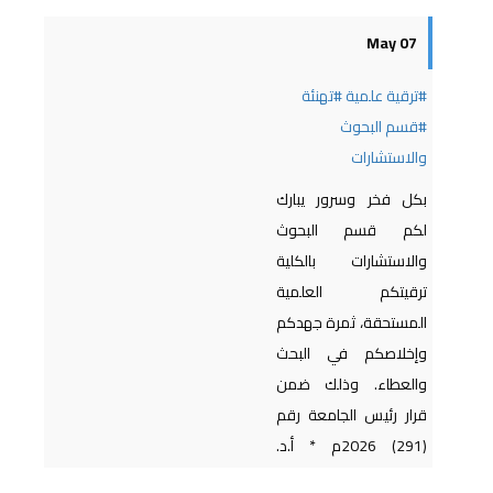
07 May
#ترقية علمية
#تهنئة
#قسم البحوث
والاستشارات
بكل فخر وسرور يبارك
لكم قسم البحوث
والاستشارات بالكلية
ترقيتكم العلمية
المستحقة، ثمرة جهدكم
وإخلاصكم في البحث
والعطاء. وذلك ضمن
قرار رئيس الجامعة رقم
(291) 2026م * أ.د.
سليمة صالح محمد