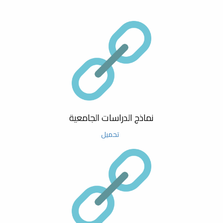
04 September حتى 04 September
محاضرة علمية بعنوان أساسيات
المؤتمر السنوي السادس حول نظريات وتطبيقات العلوم
النشر العلمي في العلوم التطبيقية
الأساسية والحيوية
25 June حتى 25 June
محاضرة علمية بعنوان مهارات
الالقاء
يوم البحث العلمي الأول لكلية العلوم
28 March حتى 28 March
مشاركة كلية العلوم في المعرض
محاضرة علمية بعنوان استعمال Endnote لتنظيم الفهارس
العلمي بمدرسة مصراتة الثانوية
نماذج الدراسات الجامعية
بنات
والمراجع في كتابة البحوث
تحميل
22 March حتى 22 March
مشاركة كلية العلوم في المؤتمر
محاضرة علمية بعنوان البحث Searching
الليبي الدولي الأول للسلامة والأمن
الكيميائي والبيولوجي LICCBSS
04 September حتى 05 September
2025
المؤتمر السنوي الخامس حول نظريات وتطبيقات العلوم
الاساسية والحيوية
ورشة عمل حول معيار السادس:
البحث العلمي ضمن معايير الاعتماد