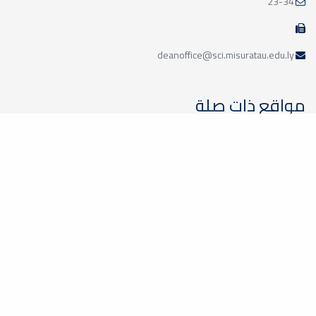
23-34
deanoffice@sci.misuratau.edu.ly
مواقع ذات صلة
وزارة التعليم الليبية
الأكاديمية الليبية
جامعة طرابلس
جامعة بنغازي
جامعة الزاوية
مركز الطاقات المتجددة
اللجنة المشتركة بين جامعة مصراته وشركة الحديد والصلب