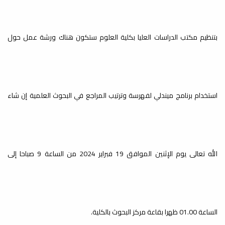
سلسلة محاضرات علم النانو ..
ث
التصنيع الأخضر للجسيمات النانوية
بتنظيم مكتب الدراسات العليا بكلية العلوم ستكون هناك ورشة عمل حول
أخبار
ضمن سلسلة محاضرات علم النانو التي
ينظمها قسم الكيمياء وقسم البحوث
والاستشارات...
استخدام برنامج ميندلي لفهرسة وترتيب المراجع في البحوث العلمية إن شاء
إعلان عن محاضرة علمية حول
النشر في المجلات العلمية
المحكمة
أخبار
الله تعالى يوم الإثنين الموافق 19 فبراير 2024 من الساعة 9 صباحا إلى
يعتزم قسم البحوث والاستشارات ومكتب
خدمة المجتمع بكلية العلوم بالتعاون مع
مكتب...
الساعة 01.00 ظهرا بقاعة مركز البحوث بالكلية.
بدء الامتحانات النهائية النظرية
م