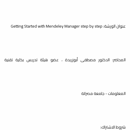
لفصل الخريف 2025-2026م
بكلية العلوم
أخبار
انطلقت اليوم السبت الموافق 10 يناير
عنوان الورشة: Getting Started with Mendeley Manager step by step
2026 الامتحانات النهائية النظرية لفصل
الخريف...
إصدار كتيب نشاطات كلية العلوم
المحاضر: الدكتور مصطفى أبوزريدة ، عضو هيئة تدريس بكلية تقنية
خلال العام 2024
أخبار
انطلاقًا من أهمية التوثيق باعتباره أداة
أساسية لحفظ الجهود، وتوثيق الإنجازات،...
المعلومات - جامعة مصراتة
كلية العلوم تختتم الفصل
الدراسي ربيع 2024-2025م
شروط الاشتراك:
أخبار