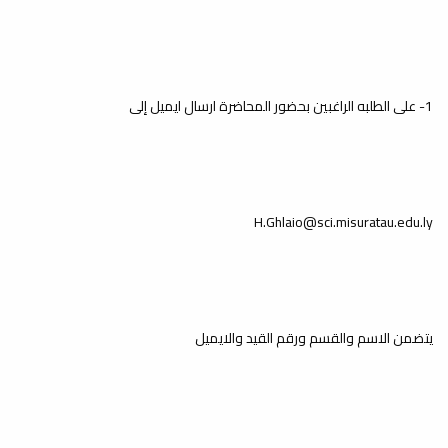
اختتمت كلية العلوم الفصل الدراسي
الحالي ربيع 2024-2025 بنجاح، حيث أنهى
طلبة المرحلة...
1- على الطلبه الراغبين بحضور المحاضرة ارسال ايميل إلى
إطلاق موقع الكتروني جديد
لمجلة العلوم: الأساسية
والتطبيقية
أخبار
H.Ghlaio@sci.misuratau.edu.ly
يسر مكتب المجلة بكلية العلوم أن يعلن
عن إطلاق الموقع الالكتروني الجديد
لمجلة...
يتضمن الاسم والقسم ورقم القيد والايميل