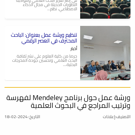
في إطار تعزيز البحث العلمي ومواكبة
التطورات الحديثة في مجال الذكاء
الاصطناعي، نظم...
تنظيم ورشة عمل بعنوان: الباحث
ة
المحترف في العصر الرقمي
أخبار
حرصا من كلية العلوم على نشر ثقافة
البحث العلمي وتحسين جودة المخرجات
البحثية،...
ورشة عمل حول برنامج Mendeley لفهرسة
الباحث المحترف في العصر
الرقمي .. ورشة عمل
وترتيب المراجع في البحوث العلمية
أخبار
التصنيف:إعلانات
التاريخ: 2024-02-18
يعتزم قسم الوسائل التعليمية وقسم
البحوث والاستشارات بكلية العلوم بالتعاون
مع...