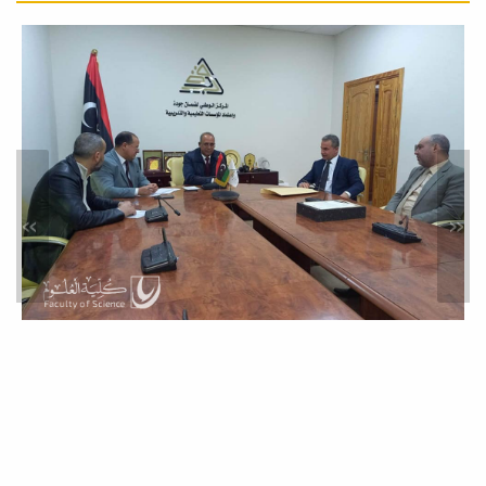
ورشة عمل حول: الذكاء
الاصطناعي في البحث العلمي
أخبار
حرصا من كلية العلوم على مواكبة
التطورات التقنية المتسارعة وتوظيف
الذكاء...
»
«
محاضرة علمية بعنوان: النشر في
المجلات العلمية المحكمة:
المواصفات والمعايير
نشاطات خدمة المجتمع
في إطار سعي كلية العلوم المستمر لدعم
البحث العلمي، وتطوير المهارات
الأكاديمية...