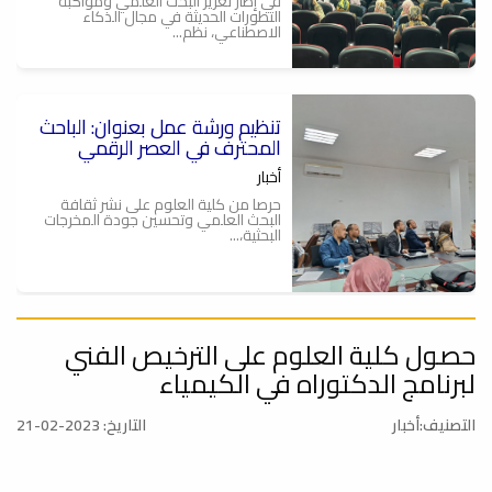
في إطار تعزيز البحث العلمي ومواكبة
التطورات الحديثة في مجال الذكاء
الاصطناعي، نظم...
تنظيم ورشة عمل بعنوان: الباحث
ة
المحترف في العصر الرقمي
أخبار
حرصا من كلية العلوم على نشر ثقافة
البحث العلمي وتحسين جودة المخرجات
البحثية،...
حصول كلية العلوم على الترخيص الفني
الباحث المحترف في العصر
الرقمي .. ورشة عمل
لبرنامج الدكتوراه في الكيمياء
أخبار
التصنيف:أخبار
التاريخ: 2023-02-21
يعتزم قسم الوسائل التعليمية وقسم
البحوث والاستشارات بكلية العلوم بالتعاون
مع...