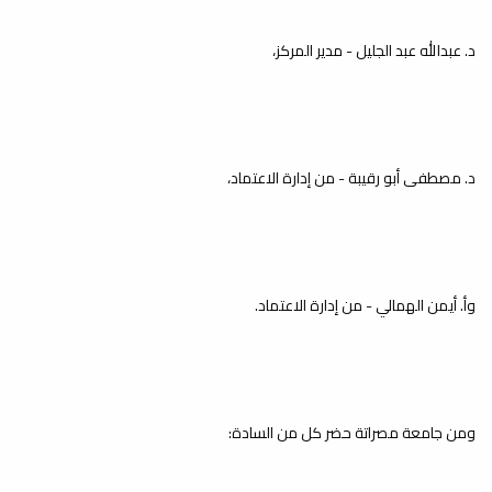
لفصل الخريف 2025-2026م
بكلية العلوم
د. عبدالله عبد الجليل - مدير المركز،
أخبار
انطلقت اليوم السبت الموافق 10 يناير
2026 الامتحانات النهائية النظرية لفصل
الخريف...
د. مصطفى أبو رقيبة - من إدارة الاعتماد،
إصدار كتيب نشاطات كلية العلوم
خلال العام 2024
أخبار
انطلاقًا من أهمية التوثيق باعتباره أداة
وأ. أيمن الهمالي - من إدارة الاعتماد.
أساسية لحفظ الجهود، وتوثيق الإنجازات،...
كلية العلوم تختتم الفصل
ومن جامعة مصراتة حضر كل من السادة:
الدراسي ربيع 2024-2025م
أخبار