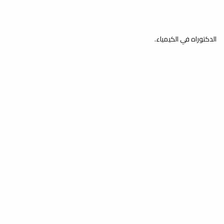
الدكتوراه في الكيمياء.
عدد الزوار: 341,909