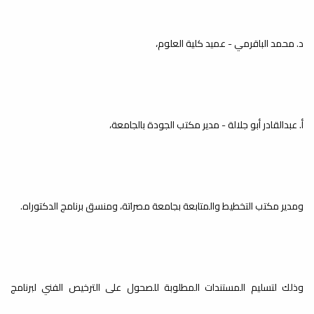
اختتمت كلية العلوم الفصل الدراسي
الحالي ربيع 2024-2025 بنجاح، حيث أنهى
طلبة المرحلة...
د. محمد الباقرمي - عميد كلية العلوم،
إطلاق موقع الكتروني جديد
لمجلة العلوم: الأساسية
أ. عبدالقادر أبو جلالة - مدير مكتب الجودة بالجامعة،
والتطبيقية
أخبار
يسر مكتب المجلة بكلية العلوم أن يعلن
عن إطلاق الموقع الالكتروني الجديد
لمجلة...
ومدير مكتب التخطيط والمتابعة بجامعة مصراتة، ومنسق برنامج الدكتوراه.
وذلك لتسليم المستندات المطلوبة للصحول على الترخيص الفني لبرنامج