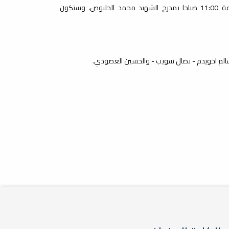
(أصبوحة شعرية) يوم الأربعاء الموافق 30/11/2022 على تمام الساعة 11:00 صباحا بمدرج الشهيد محمد الحلبوص، وستكون
 سالم اخويدم - نضال سويب - والحسين العصودي.