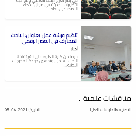
في إطار تعزيز البحث العلمي ومواكبة
التطورات الحديثة في مجال الذكاء
الاصطناعي، نظم...
تنظيم ورشة عمل بعنوان: الباحث
ة
المحترف في العصر الرقمي
أخبار
حرصا من كلية العلوم على نشر ثقافة
البحث العلمي وتحسين جودة المخرجات
البحثية،...
مناقشات علمية ...
الباحث المحترف في العصر
الرقمي .. ورشة عمل
التصنيف:الدارسات العليا
التاريخ: 2021-04-05
أخبار
يعتزم قسم الوسائل التعليمية وقسم
البحوث والاستشارات بكلية العلوم بالتعاون
مع...