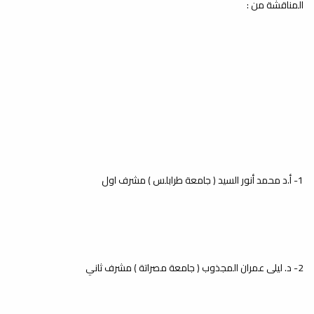
المناقشة من :
اختتمت كلية العلوم الفصل الدراسي
الحالي ربيع 2024-2025 بنجاح، حيث أنهى
طلبة المرحلة...
إطلاق موقع الكتروني جديد
لمجلة العلوم: الأساسية
والتطبيقية
أخبار
يسر مكتب المجلة بكلية العلوم أن يعلن
عن إطلاق الموقع الالكتروني الجديد
1- أ.د محمد أنور السيد ( جامعة طرابلس ) مشرف اول
لمجلة...
2- د. ليلى عمران المجذوب ( جامعة مصراتة ) مشرف ثاني