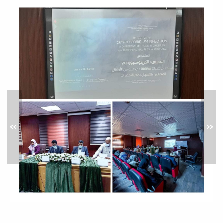
ورشة عمل حول: الذكاء
الاصطناعي في البحث العلمي
أخبار
حرصا من كلية العلوم على مواكبة
التطورات التقنية المتسارعة وتوظيف
الذكاء...
»
«
محاضرة علمية بعنوان: النشر في
المجلات العلمية المحكمة:
المواصفات والمعايير
نشاطات خدمة المجتمع
في إطار سعي كلية العلوم المستمر لدعم
البحث العلمي، وتطوير المهارات
الأكاديمية...