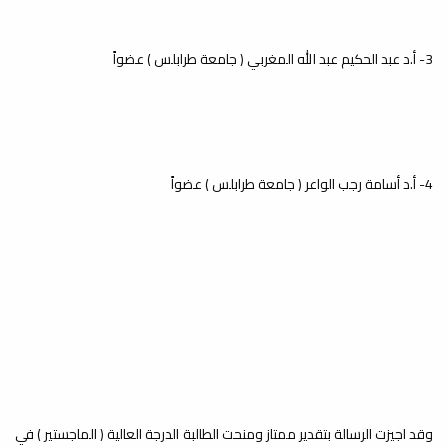
3- أ.د عبد الحكيم عبد الله المغربي ( جامعة طرابلس ) عضواً
4- أ.د أسامة رجب الواعر ( جامعة طرابلس ) عضواً
وقد اجيزت الرسالة بتقدير ممتاز ومنحت الطالبة الدرجة العالية ( الماجستير ) في