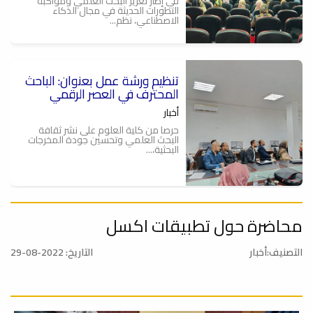
في إطار تعزيز البحث العلمي ومواكبة
التطورات الحديثة في مجال الذكاء
الاصطناعي، نظم...
تنظيم ورشة عمل بعنوان: الباحث
ة
المحترف في العصر الرقمي
أخبار
حرصا من كلية العلوم على نشر ثقافة
البحث العلمي وتحسين جودة المخرجات
البحثية،...
محاضرة حول تطبيقات اكسل
الباحث المحترف في العصر
الرقمي .. ورشة عمل
التصنيف:أخبار
التاريخ: 2022-08-29
أخبار
يعتزم قسم الوسائل التعليمية وقسم
البحوث والاستشارات بكلية العلوم بالتعاون
مع...