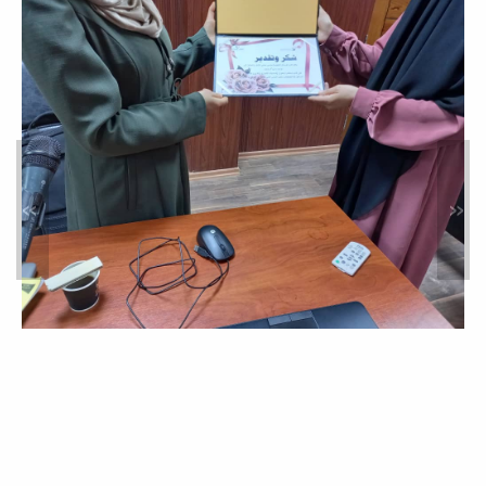
ورشة عمل حول: الذكاء
الاصطناعي في البحث العلمي
أخبار
حرصا من كلية العلوم على مواكبة
التطورات التقنية المتسارعة وتوظيف
الذكاء...
»
«
محاضرة علمية بعنوان: النشر في
المجلات العلمية المحكمة:
المواصفات والمعايير
نشاطات خدمة المجتمع
في إطار سعي كلية العلوم المستمر لدعم
البحث العلمي، وتطوير المهارات
الأكاديمية...