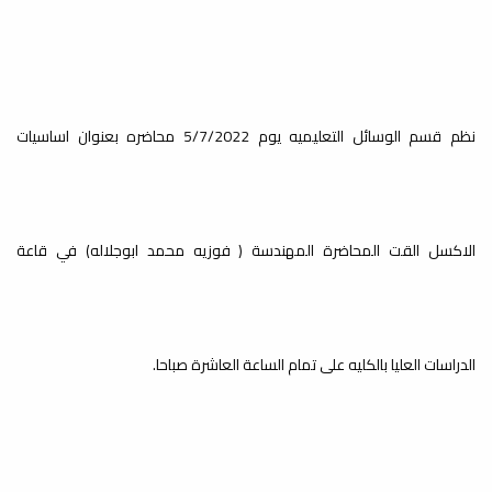
سلسلة محاضرات علم النانو ..
ث
التصنيع الأخضر للجسيمات النانوية
أخبار
ضمن سلسلة محاضرات علم النانو التي
ينظمها قسم الكيمياء وقسم البحوث
نظم قسم الوسائل التعليميه يوم 5/7/2022 محاضره بعنوان اساسيات
والاستشارات...
الاكسل القت المحاضرة المهندسة ( فوزيه محمد ابوجلاله) في قاعة
إعلان عن محاضرة علمية حول
النشر في المجلات العلمية
المحكمة
أخبار
يعتزم قسم البحوث والاستشارات ومكتب
الدراسات العليا بالكليه على تمام الساعة العاشرة صباحا.
خدمة المجتمع بكلية العلوم بالتعاون مع
مكتب...
بدء الامتحانات النهائية النظرية
م