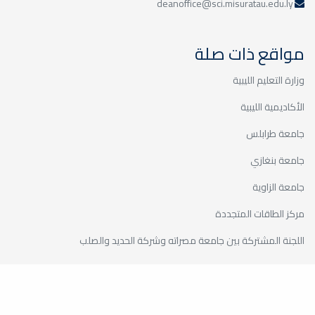
deanoffice@sci.misuratau.edu.ly
اختتمت كلية العلوم الفصل الدراسي
الحالي ربيع 2024-2025 بنجاح، حيث أنهى
طلبة المرحلة...
مواقع ذات صلة
وزارة التعليم الليبية
إطلاق موقع الكتروني جديد
الأكاديمية الليبية
لمجلة العلوم: الأساسية
والتطبيقية
جامعة طرابلس
أخبار
جامعة بنغازي
يسر مكتب المجلة بكلية العلوم أن يعلن
عن إطلاق الموقع الالكتروني الجديد
جامعة الزاوية
لمجلة...
مركز الطاقات المتجددة
اللجنة المشتركة بين جامعة مصراته وشركة الحديد والصلب
موقع الكلية الجغرافي