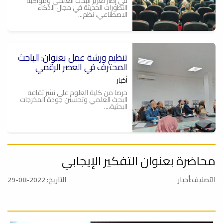
في إطار تعزيز البحث العلمي ومواكبة
التطورات الحديثة في مجال الذكاء
الاصطناعي، نظم...
تنظيم ورشة عمل بعنوان: الباحث
ة
المحترف في العصر الرقمي
أخبار
حرصا من كلية العلوم على نشر ثقافة
البحث العلمي وتحسين جودة المخرجات
البحثية،...
محاضرة بعنوان التفكير الإيجابي
الباحث المحترف في العصر
الرقمي .. ورشة عمل
التصنيف:أخبار
التاريخ: 2022-08-29
أخبار
يعتزم قسم الوسائل التعليمية وقسم
البحوث والاستشارات بكلية العلوم بالتعاون
مع...