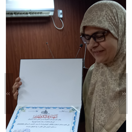
ورشة عمل حول: الذكاء
الاصطناعي في البحث العلمي
أخبار
حرصا من كلية العلوم على مواكبة
التطورات التقنية المتسارعة وتوظيف
الذكاء...
محاضرة علمية بعنوان: النشر في
المجلات العلمية المحكمة:
»
«
المواصفات والمعايير
نشاطات خدمة المجتمع
في إطار سعي كلية العلوم المستمر لدعم
البحث العلمي، وتطوير المهارات
الأكاديمية...