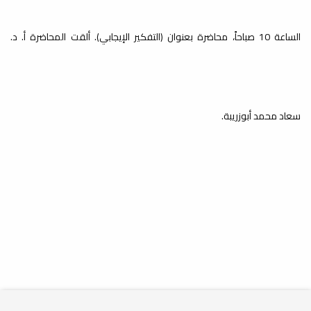
لفصل الخريف 2025-2026م
بكلية العلوم
الساعة 10 صباحاً، محاضرة بعنوان (التفكير الإيجابي). ألقت المحاضرة أ. د.
أخبار
انطلقت اليوم السبت الموافق 10 يناير
2026 الامتحانات النهائية النظرية لفصل
الخريف...
سعاد محمد أبوزريبة.
إصدار كتيب نشاطات كلية العلوم
خلال العام 2024
أخبار
انطلاقًا من أهمية التوثيق باعتباره أداة
أساسية لحفظ الجهود، وتوثيق الإنجازات،...
كلية العلوم تختتم الفصل
الدراسي ربيع 2024-2025م
أخبار