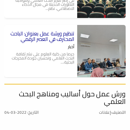
في إطار تعزيز البحث العلمي ومواكبة
التطورات الحديثة في مجال الذكاء
الاصطناعي، نظم...
تنظيم ورشة عمل بعنوان: الباحث
ة
المحترف في العصر الرقمي
أخبار
حرصا من كلية العلوم على نشر ثقافة
البحث العلمي وتحسين جودة المخرجات
البحثية،...
ورش عمل حول أساليب ومناهج البحث
الباحث المحترف في العصر
الرقمي .. ورشة عمل
العلمي
أخبار
التصنيف:إعلانات
التاريخ: 2022-03-04
يعتزم قسم الوسائل التعليمية وقسم
البحوث والاستشارات بكلية العلوم بالتعاون
مع...