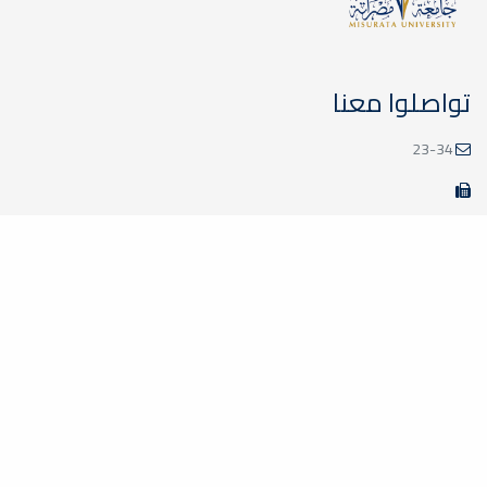
تواصلوا معنا
23-34
deanoffice@sci.misuratau.edu.ly
مواقع ذات صلة
وزارة التعليم الليبية
الأكاديمية الليبية
جامعة طرابلس
جامعة بنغازي