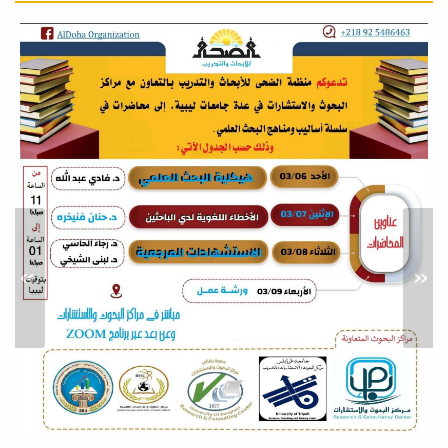
ورشة عمل حول: الذكاء
الاصطناعي في البحث العلمي
أخبار
حرصا من كلية العلوم على مواكبة
التطورات التقنية المتسارعة وتوظيف
الذكاء...
»
«
محاضرة علمية بعنوان: النشر في
المجلات العلمية المحكمة:
المواصفات والمعايير
نشاطات خدمة المجتمع
في إطار سعي كلية العلوم المستمر لدعم
البحث العلمي، وتطوير المهارات
الأكاديمية...