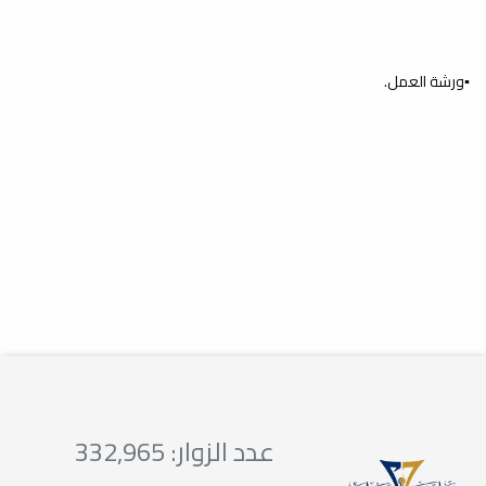
اختتمت كلية العلوم الفصل الدراسي
الحالي ربيع 2024-2025 بنجاح، حيث أنهى
طلبة المرحلة...
▪️ورشة العمل.
إطلاق موقع الكتروني جديد
لمجلة العلوم: الأساسية
والتطبيقية
أخبار
يسر مكتب المجلة بكلية العلوم أن يعلن
عن إطلاق الموقع الالكتروني الجديد
لمجلة...
عدد الزوار: 332,965