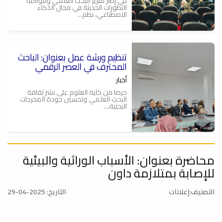
في إطار تعزيز البحث العلمي ومواكبة
التطورات الحديثة في مجال الذكاء
الاصطناعي، نظم...
تنظيم ورشة عمل بعنوان: الباحث
ة
المحترف في العصر الرقمي
أخبار
حرصا من كلية العلوم على نشر ثقافة
البحث العلمي وتحسين جودة المخرجات
البحثية،...
محاضرة بعنوان: الأسباب الوراثية والبيئية
الباحث المحترف في العصر
الرقمي .. ورشة عمل
للإصابة بمتلازمة داون
أخبار
التصنيف:إعلانات
التاريخ: 2025-04-29
يعتزم قسم الوسائل التعليمية وقسم
البحوث والاستشارات بكلية العلوم بالتعاون
مع...