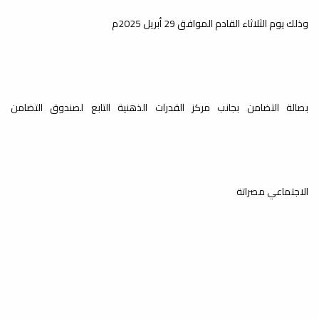
اختتمت كلية العلوم الفصل الدراسي
وذلك يوم الثلاثاء القادم الموافق 29 أبريل 2025م
الحالي ربيع 2024-2025 بنجاح، حيث أنهى
طلبة المرحلة...
إطلاق موقع الكتروني جديد
بصالة التضامن بجانب مركز القدرات الذهنية التابع لصندوق التضامن
لمجلة العلوم: الأساسية
والتطبيقية
أخبار
يسر مكتب المجلة بكلية العلوم أن يعلن
عن إطلاق الموقع الالكتروني الجديد
الاجتماعي مصراتة
لمجلة...