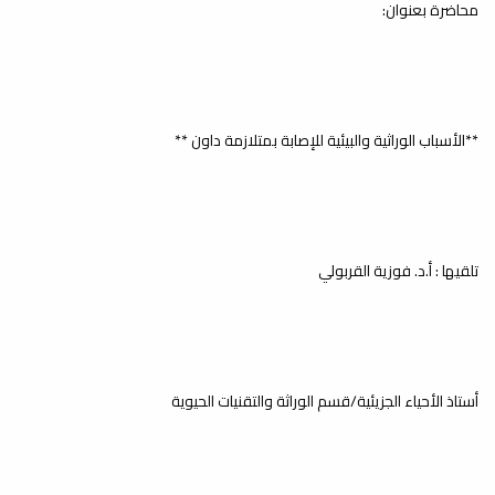
لفصل الخريف 2025-2026م
محاضرة بعنوان:
بكلية العلوم
أخبار
انطلقت اليوم السبت الموافق 10 يناير
2026 الامتحانات النهائية النظرية لفصل
الخريف...
**الأسباب الوراثية والبيئية للإصابة بمتلازمة داون **
إصدار كتيب نشاطات كلية العلوم
خلال العام 2024
أخبار
تلقيها : أ.د. فوزية القربولي
انطلاقًا من أهمية التوثيق باعتباره أداة
أساسية لحفظ الجهود، وتوثيق الإنجازات،...
أستاذ الأحياء الجزيئية/قسم الوراثة والتقنيات الحيوية
كلية العلوم تختتم الفصل
الدراسي ربيع 2024-2025م
أخبار