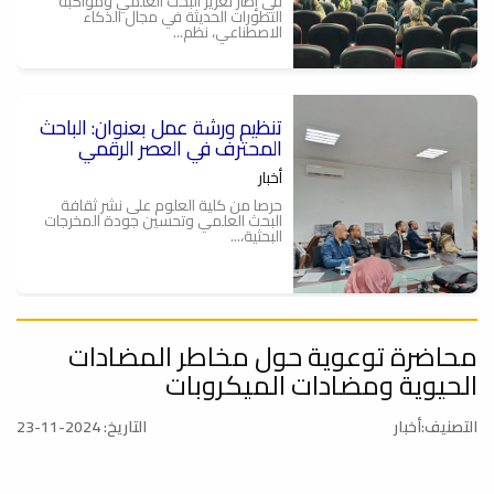
في إطار تعزيز البحث العلمي ومواكبة
التطورات الحديثة في مجال الذكاء
الاصطناعي، نظم...
تنظيم ورشة عمل بعنوان: الباحث
ة
المحترف في العصر الرقمي
أخبار
حرصا من كلية العلوم على نشر ثقافة
البحث العلمي وتحسين جودة المخرجات
البحثية،...
محاضرة توعوية حول مخاطر المضادات
الباحث المحترف في العصر
الرقمي .. ورشة عمل
الحيوية ومضادات الميكروبات
أخبار
التصنيف:أخبار
التاريخ: 2024-11-23
يعتزم قسم الوسائل التعليمية وقسم
البحوث والاستشارات بكلية العلوم بالتعاون
مع...