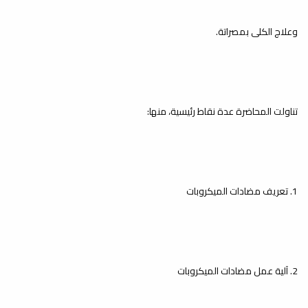
لفصل الخريف 2025-2026م
بكلية العلوم
وعلاج الكلى بمصراتة.
أخبار
انطلقت اليوم السبت الموافق 10 يناير
2026 الامتحانات النهائية النظرية لفصل
الخريف...
تناولت المحاضرة عدة نقاط رئيسية، منها:
إصدار كتيب نشاطات كلية العلوم
خلال العام 2024
أخبار
انطلاقًا من أهمية التوثيق باعتباره أداة
1. تعريف مضادات الميكروبات
أساسية لحفظ الجهود، وتوثيق الإنجازات،...
كلية العلوم تختتم الفصل
2. آلية عمل مضادات الميكروبات
الدراسي ربيع 2024-2025م
أخبار