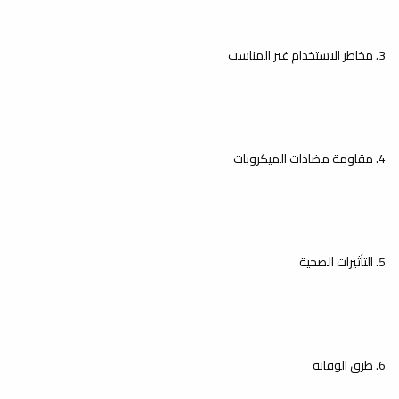
اختتمت كلية العلوم الفصل الدراسي
الحالي ربيع 2024-2025 بنجاح، حيث أنهى
طلبة المرحلة...
3. مخاطر الاستخدام غير المناسب
إطلاق موقع الكتروني جديد
لمجلة العلوم: الأساسية
4. مقاومة مضادات الميكروبات
والتطبيقية
أخبار
يسر مكتب المجلة بكلية العلوم أن يعلن
عن إطلاق الموقع الالكتروني الجديد
لمجلة...
5. التأثيرات الصحية
6. طرق الوقاية