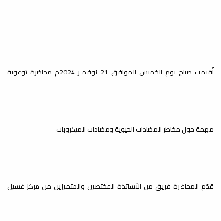
سلسلة محاضرات علم النانو ..
ث
التصنيع الأخضر للجسيمات النانوية
أخبار
ضمن سلسلة محاضرات علم النانو التي
ينظمها قسم الكيمياء وقسم البحوث
والاستشارات...
أُقيمت صباح يوم الخميس الموافق 21 نوفمبر 2024م محاضرة توعوية
إعلان عن محاضرة علمية حول
النشر في المجلات العلمية
مهمة حول مخاطر المضادات الحيوية ومضادات الميكروبات
المحكمة
أخبار
يعتزم قسم البحوث والاستشارات ومكتب
خدمة المجتمع بكلية العلوم بالتعاون مع
مكتب...
قدّم المحاضرة فريق من الأساتذة المختصين والمتميزين من مركز غسيل
بدء الامتحانات النهائية النظرية
م