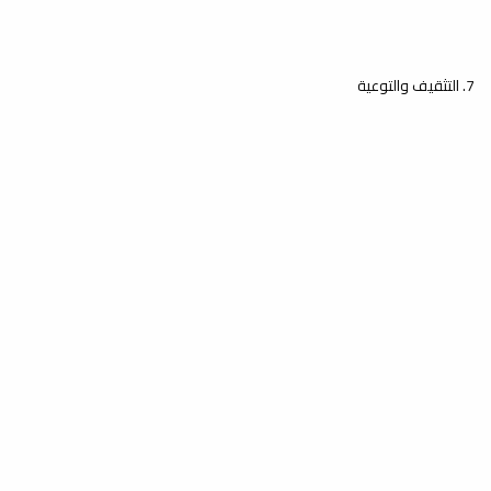
7. التثقيف والتوعية
عدد الزوار: 352,250