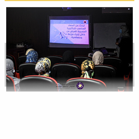
ورشة عمل حول: الذكاء
الاصطناعي في البحث العلمي
أخبار
حرصا من كلية العلوم على مواكبة
التطورات التقنية المتسارعة وتوظيف
الذكاء...
»
«
محاضرة علمية بعنوان: النشر في
المجلات العلمية المحكمة:
المواصفات والمعايير
نشاطات خدمة المجتمع
في إطار سعي كلية العلوم المستمر لدعم
البحث العلمي، وتطوير المهارات
الأكاديمية...