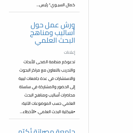
كمال السيـوي" رئيس...
ورش عمل حول
أساليب ومناهج
البحث العلمي
إعلانات
تدعوكم منظمة الضحى للأبحاث
والتدريب بالتعاون مع مراكز البحوث
والاستشارات في عدة جامعات ليبية
إلى الحضور والمشاركة في سلسلة
محاضرات أساليب ومناهج البحث
العلمي حسب الموضوعات الآتية:
▪️هيكلية البحث العلمي. ▪️الأخطاء...
جامعة مصراتة تُكرّم