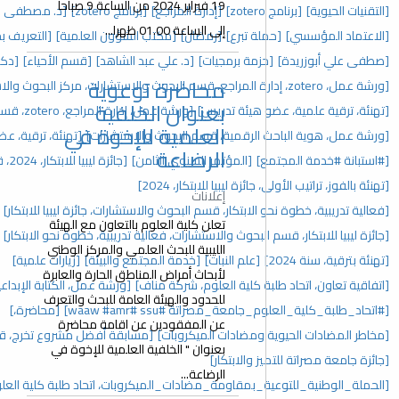
19 فبراير 2024 من الساعة 9 صباحا
[إدارة المراجع]
[برنامج zotero]
[د. مصطفى علي أبوزريدة]
[إفطار جماعي]
إلى الساعة 01.00 ظهرا...
[رمضان]
[مكتب الشؤون العلمية]
[التعريف بحزمة برمجيات google]
جيات]
[د. علي عبد الشاهد]
[قسم الأحياء]
[دكتوراة]
محاضرة توعوية
[حفل تكريم]
بعنوان الخلفية
دريس]
[ورشة عمل، إدارة المراجع، zotero، قسم البحوث والاستشارات]
العلمية للإخوة في
، قسم البحوث والاستشارات]
[تهنئة، ترقية، عضو هيئة تدريس، 2025]
الرضاعة
تمر السنوي الثامن]
[جائزة ليبيا للابتكار، 2024، قسم البحوث والاستشارات]
للابتكار، 2024]
إعلانات
، قسم البحوث والاستشارات، جائزة ليبيا للابتكار]
[المؤتمر السنوي]
تعلن كلية العلوم بالتعاون مع الهيئة
والاستشارات، فعالية تدريبية، خطوة نحو الابتكار]
[مؤتمرات]
الليبية للبحث العلمي والمركز الوطني
نبات]
[خدمة المجتمع والبيئة]
[زيارات علمية]
لأبحاث أمراض المناطق الحارة والعابرة
العلوم، شركة مناف]
[ورشة عمل، الكتابة الإبداعية، اتحاد طلبة كلية العلوم]
للحدود والهيئة العامة للبحث والتعرف
#ssu ‏#waaw #amr]
[محاضرة،]
عن المفقودين عن اقامة محاضرة
ت الميكروبات]
[مسابقة أفضل مشروع تخرج، قسم البحوث والاستشارات]
بعنوان " الخلفية العلمية للإخوة في
ار]
الرضاعة...
ة_مضادات_الميكروبات، اتحاد طلبة كلية العلوم]