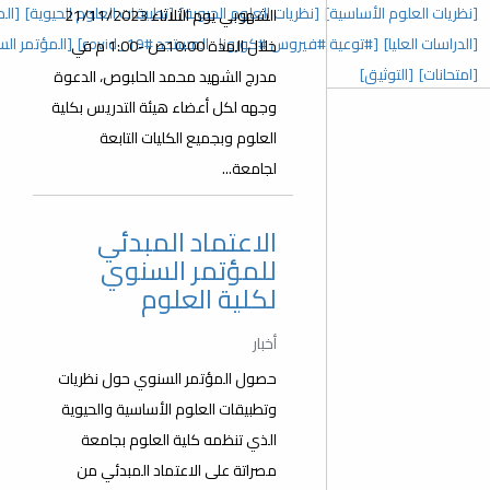
 العلوم الحيوية]
[تطبيقات العلوم الحيوية]
[المؤتمر السنوي الخامس]
الشهوبي يوم الثلاثاء 21/11/2023
رونا_المستجد covid_19#]
[المؤتمر السنوي الثالث]
[عدد خاص]
خلال المدة 10:00ص -1:00 م في
مدرج الشهيد محمد الحلبوص، الدعوة
وجهه لكل أعضاء هيئة التدريس بكلية
العلوم وبجميع الكليات التابعة
لجامعة...
الاعتماد المبدئي
للمؤتمر السنوي
لكلية العلوم
أخبار
حصول المؤتمر السنوي حول نظريات
وتطبيقات العلوم الأساسية والحيوية
الذي تنظمه كلية العلوم بجامعة
مصراتة على الاعتماد المبدئي من