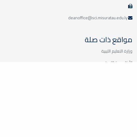
deanoffice@sci.misuratau.edu.ly
مواقع ذات صلة
وزارة التعليم الليبية
الأكاديمية الليبية
جامعة طرابلس
جامعة بنغازي
جامعة الزاوية
مركز الطاقات المتجددة
اللجنة المشتركة بين جامعة مصراته وشركة الحديد والصلب