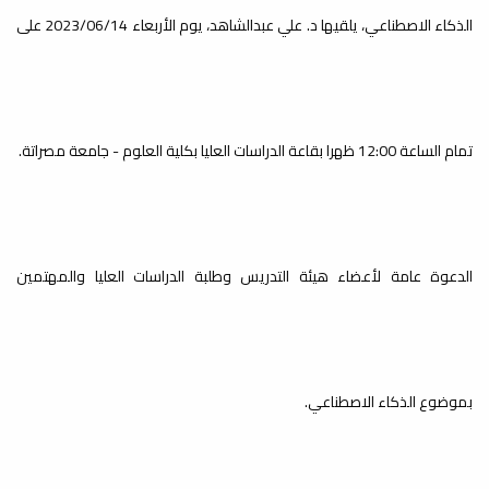
بعنوان طرق
الذكاء الاصطناعي، يلقيها د. علي عبدالشاهد، يوم الأربعاء 2023/06/14 على
التكاثر والعناية
بنباتات الزينة
تمام الساعة 12:00 ظهرا بقاعة الدراسات العليا بكلية العلوم - جامعة مصراتة.
إعلانات
ضمن فعاليات يوم البحث العلمي الرابع بكلية يسر شعبة علم النبات دعوتكم
لقاء تعريفي
,
لحضور ورشة...
حول دليل
الدعوة عامة لأعضاء هيئة التدريس وطلبة الدراسات العليا والمهتمين
مشاريع التخرج
الجامعية بكلية
العلوم
بموضوع الذكاء الاصطناعي.
محاضرة بعنوان:
إعلانات
يعتزم قسم البحوث والاستشارات بالتعاون مع الأقسام/الشعب العلمية تنظيم
الأسباب الوراثية
لقاء تعريفي...