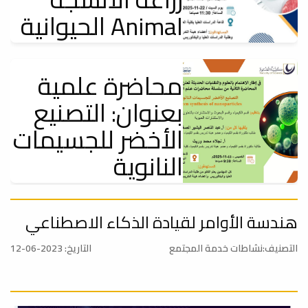
الحيوانية Animal
Tissue Culture
Technology:
محاضرة علمية
بعنوان: التصنيع
إعلانات
يعتزم قسم الأحياء - شعبة علم الحيوان بالتعاون مع قسم البحوث
الأخضر للجسيمات
والاستشارات بكلية...
النانوية
إعلانات
يعتزم قسم الكيمياء وقسم البحوث والاستشارات بكلية العلوم بالتعاون مع
محاضرة توعوية:
هندسة الأوامر لقيادة الذكاء الاصطناعي
مكتب البحوث...
حول سرطان
التصنيف:نشاطات خدمة المجتمع
التاريخ: 2023-06-12
الثدي .. أعراضه
وعوامل الخطورة