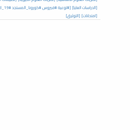
[الدراسات العليا]
[#توعية #فيروس #كورونا_المستجد covid_19#]
[امتحانات]
[التوثيق]