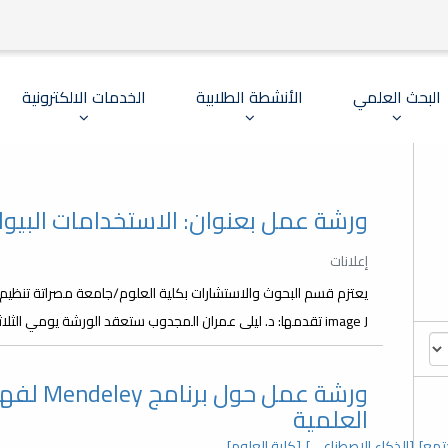
البحث العلمي
الأنشطة الطلابية
الخدمات الالكترونية
ورشة عمل بعنوان: الاستخدامات البيولوجية ل
إعلانات
يعتزم قسم البحوث والاستشارات بكلية العلوم/جامعة مصراتة تنظيم و
image J تقدمها: د. ليلى عمران المجدوب ستعقد الورشة يومي الثلاثاء والأربعاء : 13،12-نوفمبر-2024م ولمدة ساعتين...
ورشة عمل
العلمية
تمع]
[الذكاء الاصطناعي]
[كلية العلوم]