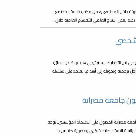
لبيئة داخل المجتمع، يعمل مكتب خدمة المجتمع
تضم بعض الانتاج العلمي للأقسام العلمية خلال...
الشخصي
 لان التخطيط الإستراتيجي هو عبارة عن عمليّةٍ
جل ترجمته وتحويله إلى أهدافٍ تعتمد على سلسلة
نون جامعة مصراتة
 الكليات التابعة لجامعة مصراتة للحصول على الاعتماد المؤسسي، توجه
ة برئاسة الاستاذ صلاح شكري وعضوية كلا من د