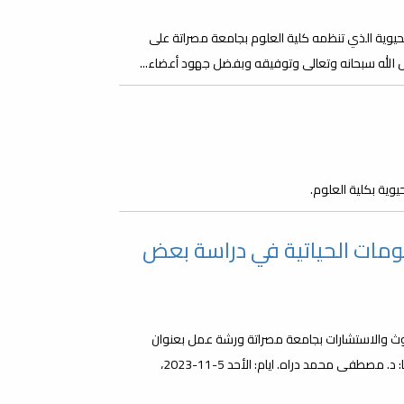
يوية الذي تنظمه كلية العلوم بجامعة مصراتة على
ضل الله سبحانه وتعالى وتوفيقه وبفضل جهود أعضاء...
وية بكلية العلوم.
ومات الحياتية في دراسة بعض
حوث والاستشارات بجامعة مصراتة ورشة عمل بعنوان
(استخدام علم المعلومات الحياتية في دراسة بعض الجينات) سيقدمها: د. مصطفى محمد دراه. ايام: الأحد 5-11-2023،