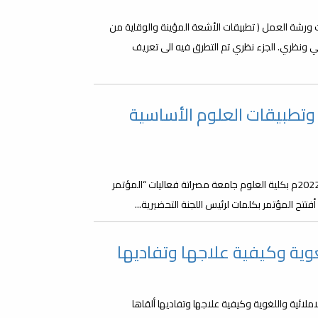
ة كلية العلوم فعاليات ورشة العمل ( تطبيقات الأشعة المؤينة والوقاية من
 ونظري. الجزء نظري تم التطرق فيه الى تعريف
تطبيقات العلوم الأساسية
في أجواء علمية متألقة انطلقت صباح اليوم الأحد الموافق 2022/09/04م بكلية العلوم جامعة مصراتة فعاليات “المؤتمر
تتح المؤتمر بكلمات لرئيس اللجنة التحضيرية...
غوية وكيفية علاجها وتفاديها
ملائية واللغوية وكيفية علاجها وتفاديها ألقاها