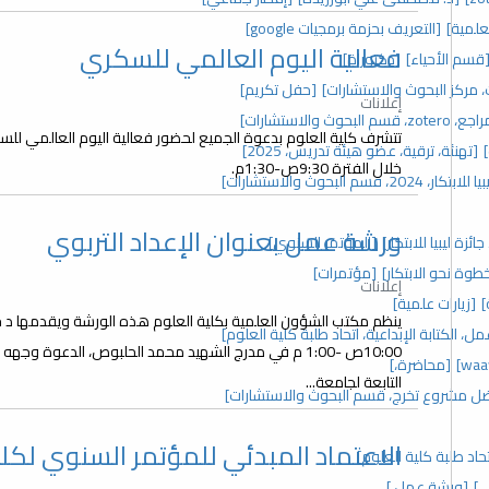
علمية]
[التعريف بحزمة برمجيات google]
فعالية اليوم العالمي للسكري
قسم الأحياء]
[دكتوراة]
[حفل تكريم]
إعلانات
 والاستشارات]
[تهنئة، ترقية، عضو هيئة تدريس، 2025]
خلال الفترة 9:30ص-1:30م.
 2024، قسم البحوث والاستشارات]
ورشة عمل بعنوان الإعداد التربوي
زة ليبيا للابتكار]
[المؤتمر السنوي]
خطوة نحو الابتكار]
[مؤتمرات]
إعلانات
]
[زيارات علمية]
، الكتابة الإبداعية، اتحاد طلبة كلية العلوم]
10:00ص -1:00 م في مدرج الشهيد محمد الحلبوص، الدعوة و
[محاضرة،]
التابعة لجامعة...
ل مشروع تخرج، قسم البحوث والاستشارات]
الاعتماد المبدئي للمؤتمر السنوي لكلي
د طلبة كلية العلوم]
ي]
[ورشة عمل،]