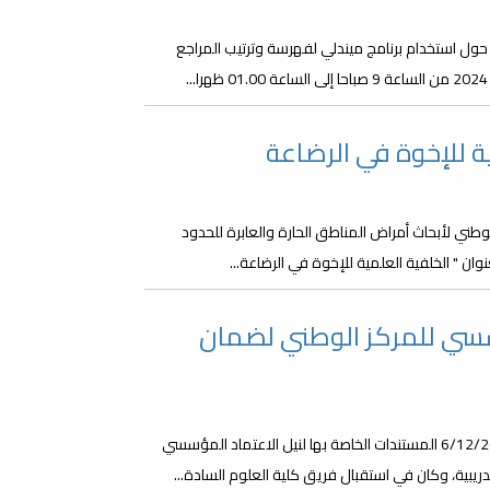
حول استخدام برنامج ميندلي لفهرسة وترتيب المراجع
ة للإخوة في الرضاعة
لوطني لأبحاث أمراض المناطق الحارة والعابرة للحدود
ن " الخلفية العلمية للإخوة في الرضاعة...
سسي للمركز الوطني لضمان
قدمت كلية العلوم بجامعة مصراتة صباح يوم الأربعاء الموافق 6/12/2023 المستندات الخاصة بها لنيل الاعتماد المؤسسي
ريبية، وكان في استقبال فريق كلية العلوم السادة...