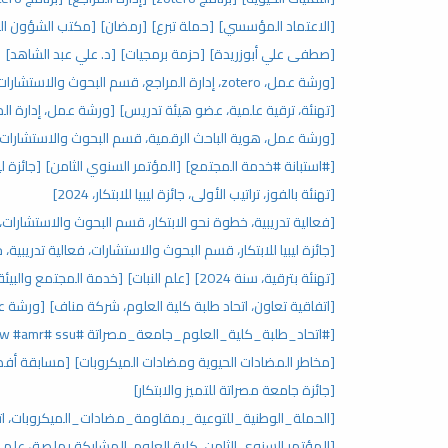
[الاعتماد المؤسسي]
[حملة تبرع]
[رمضان]
[مكتب الشؤون ال
[صطفى علي أبوزريدة]
[حزمة برمجيات]
[د. علي عبد الشاهد]
[
[ورشة عمل، zotero، إدارة المراجع، قسم البحوث والاستشارات، مركز البحوث والاستشارات]
[تهنئة، ترقية علمية، عضو هيئة تدريس]
[ورشة عمل، إدارة المراجع، zotero، قسم البحوث
[ورشة عمل، هوية الباحث الرقمية، قسم البحوث والاستشارات]
[#استبانة #خدمة المجتمع]
[المؤتمر السنوي الثامن]
[جائزة ليبيا للابتكار،
[تهنئة بالفوز، تراتيب الأولى، جائزة ليبيا للابتكار، 2024]
[فعالية تدريبية، خطوة نحو الابتكار، قسم البحوث والاستشارات، جائ
[جائزة ليبيا للابتكار، قسم البحوث والاستشارات، فعالية تدريبية، 
[تهنئة بترقية، سنة 2024]
[علم النبات]
[خدمة المجتمع والبيئة
[اتفاقية تعاون، اتحاد طلبة كلية العلوم، شركة مناف]
[ورشة عمل
[#اتحاد_طلبة_كلية_العلوم_جامعة_مصراتة ‏#ssu ‏#waaw #amr]
[مخاطر المضادات الحيوية ومضادات الميكروبات]
[مسابقة أفض
[جائزة جامعة مصراتة للتميز والابتكار]
[الحملة_الوطنية_للتوعية_بمقاومة_مضادات_الميكروبات، اتحا
[المؤتمر السنوي الثامن، كلية العلوم، المشاركة بملصق علم