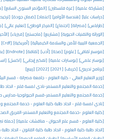
[مشاركة علمية]
[غزة فلسطين]
[المؤتمر السنوي السابع]
[م
[دراسات عليا]
[هندسة الأوامر]
[اعتماد]
[ضمان جودة]
[ترخيص
[طرابلس]
[مصراتة]
[اجتماع]
[المركز الوطني]
[تعليم عالي]
[جا
[الوراثة والتقنيات الحيوية]
[مشاريع]
[ماجستير]
[فيزياء]
[الأحي
[الجمعية الليبية للأمن والسلامة الكيميائية]
[أمريكية]
[Crdf]
[موسم ثقافي]
[علوم]
[صحة]
[أدب]
[ثقافة]
[Endnote]
[بح
[بوستر علمي]
[بوسترات علمية]
[تفكير إيجابي]
[اكسل]
[اسا
[برنامج تدريبي]
[خريف]
[2021]
[2022]
[ربيع]
[وزير التعليم العالي - كلية العلوم - جامعة مصراتة - قسم البيئ
[خدمة المجتمع والتعليم المستمر-نادي لمسة قلم - اتحاد طلب
[خدمة المجتمع والتعليم المستمر-قسم الجيولوجيا-مدارس صنا
[نادي لمسة قلم - اتحاد طلبة كلية العلوم - خدمة المجتمع وا
[كلية العلوم -خدمة المجتمع والتعليم المستمر-الفريق الصحي
[كلية العلوم - قسم علم الحيوان - مناقشات علمية]
[حملة تبر
[اتحاد طلبة كلية العلوم - اتحاد طلبة كلية القانون - اتحاد طلبة
[نظريات العلوم الأساسية]
[نظريات العلوم الحيوية]
[تطبيقات ال