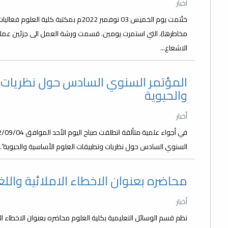
أخبار
ختُتمت يوم الخميس 03 نوفمبر 2022م بمكتب
مخاطرها)، التي استمرت يومين. قسمت ورشة العمل الى جزئين عملي
الاشعاع...
المؤتمر السنوي السادس حول نظريات و
والحيوية
أخبار
السنوي السادس حول نظريات وتطبيقات العلوم الأساسية والحيوية”. أف
محاضره بعنوان الاخطاء الاملائية والل
أخبار
نظم قسم الوسائل التعليمية بكلية العلوم محاضره بعنوان الاخطاء الا