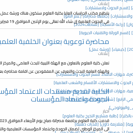
إعلانات
[قسم البحوث ولاستشارات]
بتنظيم مكتب الدراسات العليا بكلية العلوم ستكون هناك ورشة عمل 
والاستشارات]
[جامعة مصراتة]
[علم النانو]
في البحوث العلمية إن شاء الله تعالى يوم الإثنين الموافق 19 فبراير 2024 من الساعة 9 صباحا إلى الساعة 01.00 ظهرا...
ان]
[زراعة الأنسجة]
[نشاطات2024]
[قسم الوراثة والتقنيات الحيوية]
محاضرة توعوية بعنوان الخلفية العلمي
[كيمياء]
[ورشة عمل]
إعلانات
تعلن كلية العلوم بالتعاون مع الهيئة الليبية للبحث العلمي والمركز ا
والهيئة العامة للبحث والتعرف عن المفقودين عن اقامة محاضرة بعنوا
رة، مهارات الالقاء، قسم البحوث والاستشارات]
م البحوث والاستشارات، الأقسام والشعب العلمية]
الكلية تقديم مستندات الاعتماد المؤ
ة، مهارات الالقاء، قسم البحوث والاستشارات]
الجودة واعتماد المؤسسات
مي الرابع]
[شعبة النبات]
[يونيو]
[Liccbss]
_والبيولوجي]
أخبار
الكلية]
[طلبة مشاريع التخرج بكلية العلوم]
ية]
[متلازمة داون]
[قدرات ذهنية]
الى المركز الوطني لضمان الجودة واعتماد المؤسسات التعليمية والتد
[د. مصطفى علي أبوزريدة]
[إفطار جماعي]