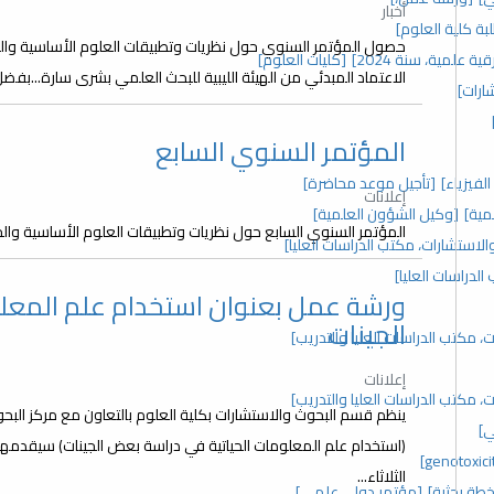
أخبار
ة كلية العلوم]
حصول المؤتمر السنوي حول نظريات وتطبيقات العلوم الأساسية والح
قية علمية، سنة 2024]
[كليات العلوم]
الاعتماد المبدئي من الهيئة الليبية للبحث العلمي بشرى سارة...بف
ارات]
المؤتمر السنوي السابع
فيزياء]
[تأجيل موعد محاضرة]
إعلانات
مية]
[وكيل الشؤون العلمية]
المؤتمر السنوي السابع حول نظريات وتطبيقات العلوم الأساسية والحي
ورشة عمل بعنوان استخدام علم المعل
الجينات
 مكتب الدراسات العليا والتدريب]
إعلانات
 مكتب الدراسات العليا والتدريب]
ينظم قسم البحوث والاستشارات بكلية العلوم بالتعاون مع مركز الب
ي]
الثلاثاء...
خطة بحثية]
[مؤتمر دولي علمي]