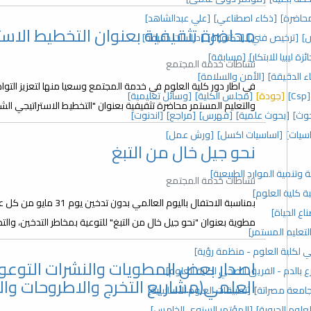
حاضرة]
[ذكاء اصطناعي]
[علي عبدالشاهد]
محاضرة تثقيفية بعنوان التخطيط الاس
]
[ترخيص فني]
[دكتوراه]
[دراسات دقيقة]
ئزة ليبيا للابتكار]
[مسابقة]
نشاطات خدمة المجتمع
اء الدقيقة]
[الأمن والسلامة]
في اطار دور كلية العلوم في خدمة المجتمع وسعيا منها لتعزيز ا
[Csp]
[جودة]
[مجلس الكلية]
[وسائل تعليمية]
والتعليم المستمر محاضرة تثقيفية بعنوان "التخطيط الاستراتيجي ال
وث]
[بحوث علمية]
[فهرس]
[مراجع]
[اندنوت]
سيات]
[اساسيات اكسل]
[ورش عمل]
نحو جيل خال من التبغ
ة وتنمية الموارد الطبيعية]
نشاطات خدمة المجتمع
ة كلية العلوم]
بمناسبة الاحتفال باليوم 
ع الحياة]
مطوية بعنوان "نحو جيل خال من التبغ" للتوعية بمخاطر التدخين، والت
لتعليم المستمر]
 لكلية العلوم - منظمة رؤية]
اصدار بعض المطويات والنشرات التوعوي
ع بالدم - الفريق الصحي لكلية العلوم]
العلمي(مشاريع التخرج والاطروحات وال
 جامعة مصراتة]
[تطبيقات العلوم الأساسية]
علوم الحيوية]
[المؤتمر السنوي الخامس]