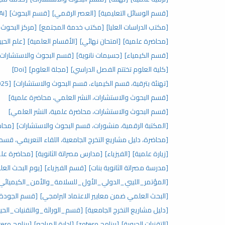
[قسم الوسائل التعليمية]
[العصر الرقمي]
[قسم البحوث]
[Ai]
[مكتب الدراسات العليا]
[مكتب خدمة المجتمع]
[مركز البحوث 
[محاضرة علمية]
[امتحان نهائي]
[الأقسام العلمية]
[علم الحيو
[قسم الكيمياء]
[جسيمات نانوية]
[قسم البجوث والاستشارات]
[كلية العلوم تختتم الفصل الدراسي]
[مجلة العلوم]
[Doi]
[تهنئة بترقية، قسم الكيمياء، قسم البحوث والاستشارات]
[2025]
[قسم البحوث والاستشارات، النشر العلمي، محاضرة علمية]
[قسم البحوث والاستشارات، محاضرة علمية، النشر العلمي]
[المكتبة الرقمية، منشورات، قسم البحوث والاستشارات]
[محاض
[محاضرة، دليل مشاريع التخرج الجامعية، اللقاء التعريفي، قس
[زيارة علمية]
[الفيزياء]
[مدارس مصراتة الثانوية]
[محاضرة علمي
[مدرسة مصراتة الثانوية بنات]
[قسم الفيزياء]
[يوم البحث العل
[المؤتمر_الليبي_الدولي_الأول_للسلامة_والأمن_الكيميائي
[البحث العلمي ضمن معايير الاعتماد البرامجي]
[قسم الجودة ب
[دليل مشاريع التخرج الجامعية]
[قسم_الوراثة_والتقنيات_الحيو
[التقنيات الحيوية]
[برنامج zotero]
[إدارة المراجع]
[برنامج zotero]