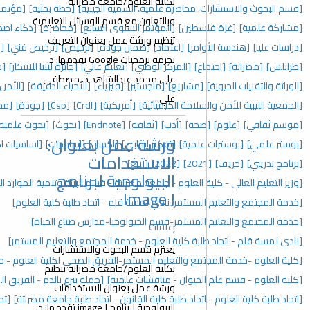
بكلية العلوم/جامعة مصراتة
ة علمية، السمية الجينية]
[خطة بحثية]
[مؤتمر دولي علمي]
وبالتعاون مع قسم الوسائل التعليمية
[المؤتمر السنوي السابع]
[محاضرة]
[ذكاء اصطناعي]
[علي عبدالشاهد]
تنظيم ورشة عمل بعنوان التعريف
عتماد]
[ضمان جودة]
[ترخيص]
[ترخيص فني]
[دكتوراه]
[دراسات دقيقة]
بحزمة برمجيات Google يقدمها: د.
ركز الوطني]
[تعليم عالي]
[جائزة ليبيا للابتكار]
[مسابقة]
علي محمد عبدالشاهد د. مصطفى
ع]
[ماجستير]
[فيزياء]
[الأحياء الدقيقة]
[الأمن والسلامة]
علي...
لكيميائية]
[أمريكية]
[Crdf]
[Csp]
[جودة]
[مجلس الكلية]
[وسائل تعليمية]
أدب]
[ثقافة]
[Endnote]
[بحوث]
[بحوث علمية]
[فهرس]
[مراجع]
[اندنوت]
ورشة عمل بعنوان:
[تفكير إيجابي]
[اكسل]
[اساسيات]
[اساسيات اكسل]
[ورش عمل]
الاستخدامات
[2
[ربيع]
البيولوجية لبرنامج
م - جامعة مصراتة - قسم البيئة وتنمية الموارد الطبيعية]
Image J
نادي لمسة قلم - اتحاد طلبة كلية العلوم]
-قسم الجيولوجيا-مدارس صناع الحياة]
إعلانات
ة العلوم - خدمة المجتمع والتعليم المستمر]
يعتزم قسم البحوث والاستشارات
تعليم المستمر-الفريق الصحي لكلية العلوم - منظمة رؤية]
بكلية العلوم/جامعة مصراتة تنظيم
 - مناقشات علمية]
[حملة تبرع بالدم - الفريق الصحي لكلية العلوم]
ورشة عمل بعنوان الاستخدامات
لبة كلية القانون - اتحاد طلبة جامعة مصراتة]
[تطبيقات العلوم الأساسية]
البيولوجية لبرنامج image J تقدمها: د.