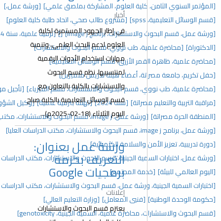
لعلوم، المشاركة بملصق علمي]
[ورشة عمل،]
أخبار
مشروع طالب صحي، اتحاد طلبة كلية العلوم]
في إطار الجهود المستمرة لكلية
برنامج image j]
[]
[ترقية علمية، سنة 2024]
[كليات العلوم]
العلوم لدعم البحث العلمي، وتنمية
نووي، قسم البحوث والاستشارات]
مهارات استخدام الأدوات الرقمية
رق، قسم الوسائل التعليمية]
لمنتسبيها، نظم قسم البحوث
اء هيئة تدريس متميزين]
والاستشارات بالكلية بالتعاون مع
لبحوث والاستشارات، قسم الفيزياء]
[تأجيل موعد محاضرة]
قسم الوسائل التعليمية بالكلية صباح
سنة 2024]
[تهنئة بترقية علمية]
[وكيل الشؤون العلمية]
اليوم الثلاثاء (18-02-2025م)...
رات، مكتب الدراسات العليا]
ورشة عمل بعنوان:
ة الكيميائية]
التعريف بحزمة
ية، قسم البحوث والاستشارات، مكتب الدراسات العليا والتدريب]
برمجيات Google
جتمع]
مل، قسم البحوث والاستشارات، مكتب الدراسات العليا والتدريب]
إعلانات
لمعامل]
[وزارة التعليم العالي]
يعتزم قسم البحوث والاستشارات
 السمية الجينية، genotoxicity]