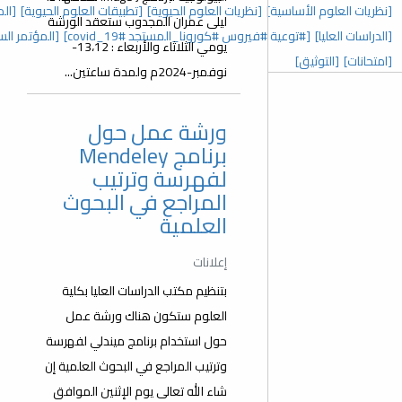
 العلوم الحيوية]
[تطبيقات العلوم الحيوية]
[المؤتمر السنوي الخامس]
ليلى عمران المجدوب ستعقد الورشة
رونا_المستجد covid_19#]
[المؤتمر السنوي الثالث]
[عدد خاص]
يومي الثلاثاء والأربعاء : 13،12-
نوفمبر-2024م ولمدة ساعتين...
ورشة عمل حول
برنامج Mendeley
لفهرسة وترتيب
المراجع في البحوث
العلمية
إعلانات
بتنظيم مكتب الدراسات العليا بكلية
العلوم ستكون هناك ورشة عمل
حول استخدام برنامج ميندلي لفهرسة
وترتيب المراجع في البحوث العلمية إن
شاء الله تعالى يوم الإثنين الموافق