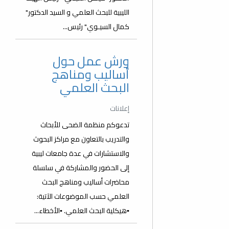
الليبية للبحث العلمي و السيد الدكتور"
كمال السيـوي" رئيس...
ورش عمل حول
أساليب ومناهج
البحث العلمي
إعلانات
تدعوكم منظمة الضحى للأبحاث
والتدريب بالتعاون مع مراكز البحوث
والاستشارات في عدة جامعات ليبية
إلى الحضور والمشاركة في سلسلة
محاضرات أساليب ومناهج البحث
العلمي حسب الموضوعات الآتية:
▪️هيكلية البحث العلمي. ▪️الأخطاء...