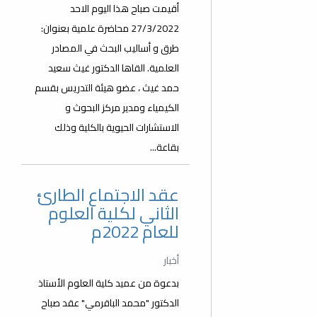
أقيمت صباح هذا اليوم الاحد
27/3/2022 محاضرة علمية بعنوان:
طرق و أساليب البحث في المصادر
العلمية. القاها الدكتور غيث سعيد
حمد غيث ، عضو هيئة التدريس بقسم
الكيمياء ومدير مركز البحوث و
الاستشارات الحيوية بالكلية وذلك
بقاعة...
عقد الاجتماع الطارئ
الثاني لكلية العلوم
للعام 2022م
أخبار
بدعوة من عميد كلية العلوم الأستاذ
الدكتور "محمد الباقرمي" عقد صباح