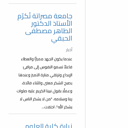
جامعة مصراتة تُكرّم
الأستاذ الدكتور
الطاهر مصطفى
الحبقي
أخبار
عندما يكون الجهد مميزًا والعطاء
فاعلاً تسمو النفوس إلى مرافئ
الإبداع وترتقي منارة التميز وعندها
يصبح للشكر معنى وللثناء فائدة،
وعملًا بقول نبينا الكريم عليه صلوات
ربنا وسلامه، "من لا يشكر الناس لا
يشكر الله"، احتفت...
زيارة كلية العلوم