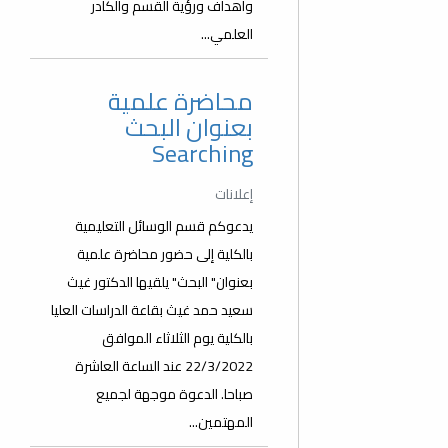
وأهداف ورؤية القسم والكادر
العلمي...
محاضرة علمية
بعنوان البحث
Searching
إعلانات
يدعوكم قسم الوسائل التعليمية
بالكلية إلى حضور محاضرة علمية
بعنوان" البحث" يلقيها الدكتور غيث
سعيد حمد غيث بقاعة الدراسات العليا
بالكلية يوم الثلاثاء الموافق
22/3/2022 عند الساعة العاشرة
صباحا. الدعوة موجهة لجميع
المهتمين...