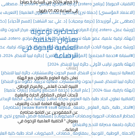
19 فبراير 2024 من الساعة 9 صباحا
[إدارة المراجع]
[برنامج zotero]
[د. مصطفى علي أبوزريدة]
[إفطار جماعي]
إلى الساعة 01.00 ظهرا...
[رمضان]
[مكتب الشؤون العلمية]
[التعريف بحزمة برمجيات google]
جيات]
[د. علي عبد الشاهد]
[قسم الأحياء]
[دكتوراة]
محاضرة توعوية
[حفل تكريم]
بعنوان الخلفية
دريس]
[ورشة عمل، إدارة المراجع، zotero، قسم البحوث والاستشارات]
العلمية للإخوة في
، قسم البحوث والاستشارات]
[تهنئة، ترقية، عضو هيئة تدريس، 2025]
الرضاعة
تمر السنوي الثامن]
[جائزة ليبيا للابتكار، 2024، قسم البحوث والاستشارات]
للابتكار، 2024]
إعلانات
، قسم البحوث والاستشارات، جائزة ليبيا للابتكار]
[المؤتمر السنوي]
تعلن كلية العلوم بالتعاون مع الهيئة
والاستشارات، فعالية تدريبية، خطوة نحو الابتكار]
[مؤتمرات]
الليبية للبحث العلمي والمركز الوطني
نبات]
[خدمة المجتمع والبيئة]
[زيارات علمية]
لأبحاث أمراض المناطق الحارة والعابرة
العلوم، شركة مناف]
[ورشة عمل، الكتابة الإبداعية، اتحاد طلبة كلية العلوم]
للحدود والهيئة العامة للبحث والتعرف
#ssu ‏#waaw #amr]
[محاضرة،]
عن المفقودين عن اقامة محاضرة
ت الميكروبات]
[مسابقة أفضل مشروع تخرج، قسم البحوث والاستشارات]
بعنوان " الخلفية العلمية للإخوة في
ار]
الرضاعة...
ة_مضادات_الميكروبات، اتحاد طلبة كلية العلوم]