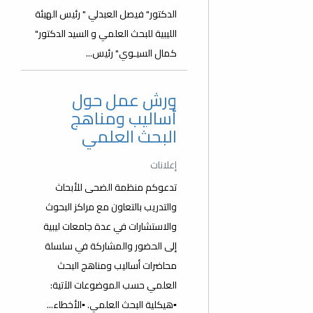
الدكتور" فيصل العبدلي " رئيس الهيئة
الليبية للبحث العلمي و السيد الدكتور"
كمال السيـوي" رئيس...
ورش عمل حول
أساليب ومناهج
البحث العلمي
إعلانات
تدعوكم منظمة الضحى للأبحاث
والتدريب بالتعاون مع مراكز البحوث
والاستشارات في عدة جامعات ليبية
إلى الحضور والمشاركة في سلسلة
محاضرات أساليب ومناهج البحث
العلمي حسب الموضوعات الآتية:
▪️هيكلية البحث العلمي. ▪️الأخطاء...