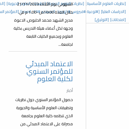
 العلوم الحيوية]
[تطبيقات العلوم الحيوية]
[المؤتمر السنوي الخامس]
الشهوبي يوم الثلاثاء 21/11/2023
رونا_المستجد covid_19#]
[المؤتمر السنوي الثالث]
[عدد خاص]
خلال المدة 10:00ص -1:00 م في
مدرج الشهيد محمد الحلبوص، الدعوة
وجهه لكل أعضاء هيئة التدريس بكلية
العلوم وبجميع الكليات التابعة
لجامعة...
الاعتماد المبدئي
للمؤتمر السنوي
لكلية العلوم
أخبار
حصول المؤتمر السنوي حول نظريات
وتطبيقات العلوم الأساسية والحيوية
الذي تنظمه كلية العلوم بجامعة
مصراتة على الاعتماد المبدئي من