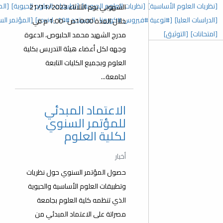
 العلوم الحيوية]
[تطبيقات العلوم الحيوية]
[المؤتمر السنوي الخامس]
الشهوبي يوم الثلاثاء 21/11/2023
رونا_المستجد covid_19#]
[المؤتمر السنوي الثالث]
[عدد خاص]
خلال المدة 10:00ص -1:00 م في
مدرج الشهيد محمد الحلبوص، الدعوة
وجهه لكل أعضاء هيئة التدريس بكلية
العلوم وبجميع الكليات التابعة
لجامعة...
الاعتماد المبدئي
للمؤتمر السنوي
لكلية العلوم
أخبار
حصول المؤتمر السنوي حول نظريات
وتطبيقات العلوم الأساسية والحيوية
الذي تنظمه كلية العلوم بجامعة
مصراتة على الاعتماد المبدئي من