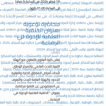
19 فبراير 2024 من الساعة 9 صباحا
[إدارة المراجع]
[برنامج zotero]
[د. مصطفى علي أبوزريدة]
[إفطار جماعي]
إلى الساعة 01.00 ظهرا...
[رمضان]
[مكتب الشؤون العلمية]
[التعريف بحزمة برمجيات google]
جيات]
[د. علي عبد الشاهد]
[قسم الأحياء]
[دكتوراة]
محاضرة توعوية
[حفل تكريم]
بعنوان الخلفية
دريس]
[ورشة عمل، إدارة المراجع، zotero، قسم البحوث والاستشارات]
العلمية للإخوة في
، قسم البحوث والاستشارات]
[تهنئة، ترقية، عضو هيئة تدريس، 2025]
الرضاعة
تمر السنوي الثامن]
[جائزة ليبيا للابتكار، 2024، قسم البحوث والاستشارات]
للابتكار، 2024]
إعلانات
، قسم البحوث والاستشارات، جائزة ليبيا للابتكار]
[المؤتمر السنوي]
تعلن كلية العلوم بالتعاون مع الهيئة
والاستشارات، فعالية تدريبية، خطوة نحو الابتكار]
[مؤتمرات]
الليبية للبحث العلمي والمركز الوطني
نبات]
[خدمة المجتمع والبيئة]
[زيارات علمية]
لأبحاث أمراض المناطق الحارة والعابرة
العلوم، شركة مناف]
[ورشة عمل، الكتابة الإبداعية، اتحاد طلبة كلية العلوم]
للحدود والهيئة العامة للبحث والتعرف
#ssu ‏#waaw #amr]
[محاضرة،]
عن المفقودين عن اقامة محاضرة
ت الميكروبات]
[مسابقة أفضل مشروع تخرج، قسم البحوث والاستشارات]
بعنوان " الخلفية العلمية للإخوة في
ار]
الرضاعة...
ة_مضادات_الميكروبات، اتحاد طلبة كلية العلوم]