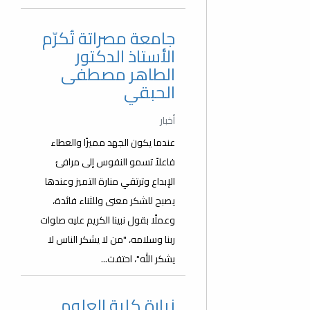
جامعة مصراتة تُكرّم
الأستاذ الدكتور
الطاهر مصطفى
الحبقي
أخبار
عندما يكون الجهد مميزًا والعطاء
فاعلاً تسمو النفوس إلى مرافئ
الإبداع وترتقي منارة التميز وعندها
يصبح للشكر معنى وللثناء فائدة،
وعملًا بقول نبينا الكريم عليه صلوات
ربنا وسلامه، "من لا يشكر الناس لا
يشكر الله"، احتفت...
زيارة كلية العلوم