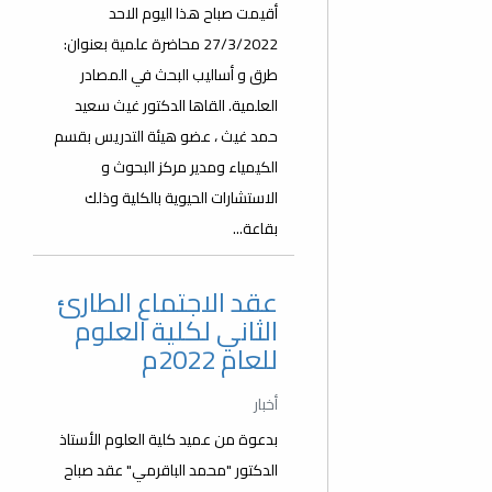
أقيمت صباح هذا اليوم الاحد
27/3/2022 محاضرة علمية بعنوان:
طرق و أساليب البحث في المصادر
العلمية. القاها الدكتور غيث سعيد
حمد غيث ، عضو هيئة التدريس بقسم
الكيمياء ومدير مركز البحوث و
الاستشارات الحيوية بالكلية وذلك
بقاعة...
عقد الاجتماع الطارئ
الثاني لكلية العلوم
للعام 2022م
أخبار
بدعوة من عميد كلية العلوم الأستاذ
الدكتور "محمد الباقرمي" عقد صباح