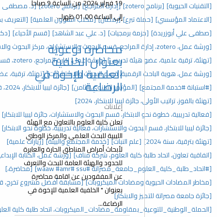
19 فبراير 2024 من الساعة 9 صباحا
[إدارة المراجع]
[برنامج zotero]
[د. مصطفى علي أبوزريدة]
[إفطار جماعي]
إلى الساعة 01.00 ظهرا...
[رمضان]
[مكتب الشؤون العلمية]
[التعريف بحزمة برمجيات google]
جيات]
[د. علي عبد الشاهد]
[قسم الأحياء]
[دكتوراة]
محاضرة توعوية
[حفل تكريم]
بعنوان الخلفية
دريس]
[ورشة عمل، إدارة المراجع، zotero، قسم البحوث والاستشارات]
العلمية للإخوة في
، قسم البحوث والاستشارات]
[تهنئة، ترقية، عضو هيئة تدريس، 2025]
الرضاعة
تمر السنوي الثامن]
[جائزة ليبيا للابتكار، 2024، قسم البحوث والاستشارات]
للابتكار، 2024]
إعلانات
، قسم البحوث والاستشارات، جائزة ليبيا للابتكار]
[المؤتمر السنوي]
تعلن كلية العلوم بالتعاون مع الهيئة
والاستشارات، فعالية تدريبية، خطوة نحو الابتكار]
[مؤتمرات]
الليبية للبحث العلمي والمركز الوطني
نبات]
[خدمة المجتمع والبيئة]
[زيارات علمية]
لأبحاث أمراض المناطق الحارة والعابرة
العلوم، شركة مناف]
[ورشة عمل، الكتابة الإبداعية، اتحاد طلبة كلية العلوم]
للحدود والهيئة العامة للبحث والتعرف
#ssu ‏#waaw #amr]
[محاضرة،]
عن المفقودين عن اقامة محاضرة
ت الميكروبات]
[مسابقة أفضل مشروع تخرج، قسم البحوث والاستشارات]
بعنوان " الخلفية العلمية للإخوة في
ار]
الرضاعة...
ة_مضادات_الميكروبات، اتحاد طلبة كلية العلوم]