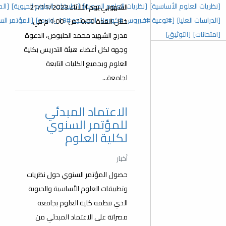
 العلوم الحيوية]
[تطبيقات العلوم الحيوية]
[المؤتمر السنوي الخامس]
الشهوبي يوم الثلاثاء 21/11/2023
رونا_المستجد covid_19#]
[المؤتمر السنوي الثالث]
[عدد خاص]
خلال المدة 10:00ص -1:00 م في
مدرج الشهيد محمد الحلبوص، الدعوة
وجهه لكل أعضاء هيئة التدريس بكلية
العلوم وبجميع الكليات التابعة
لجامعة...
الاعتماد المبدئي
للمؤتمر السنوي
لكلية العلوم
أخبار
حصول المؤتمر السنوي حول نظريات
وتطبيقات العلوم الأساسية والحيوية
الذي تنظمه كلية العلوم بجامعة
مصراتة على الاعتماد المبدئي من