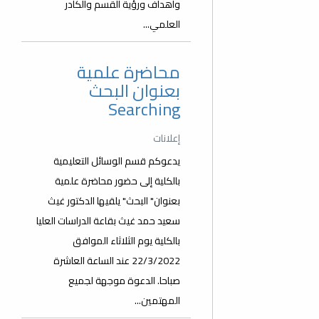
وأهداف ورؤية القسم والكادر
العلمي...
محاضرة علمية
بعنوان البحث
Searching
إعلانات
يدعوكم قسم الوسائل التعليمية
بالكلية إلى حضور محاضرة علمية
بعنوان" البحث" يلقيها الدكتور غيث
سعيد حمد غيث بقاعة الدراسات العليا
بالكلية يوم الثلاثاء الموافق
22/3/2022 عند الساعة العاشرة
صباحا. الدعوة موجهة لجميع
المهتمين...