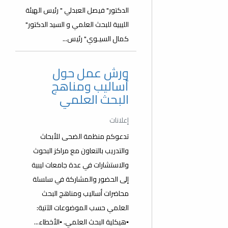
الدكتور" فيصل العبدلي " رئيس الهيئة
الليبية للبحث العلمي و السيد الدكتور"
كمال السيـوي" رئيس...
ورش عمل حول
أساليب ومناهج
البحث العلمي
إعلانات
تدعوكم منظمة الضحى للأبحاث
والتدريب بالتعاون مع مراكز البحوث
والاستشارات في عدة جامعات ليبية
إلى الحضور والمشاركة في سلسلة
محاضرات أساليب ومناهج البحث
العلمي حسب الموضوعات الآتية:
▪️هيكلية البحث العلمي. ▪️الأخطاء...