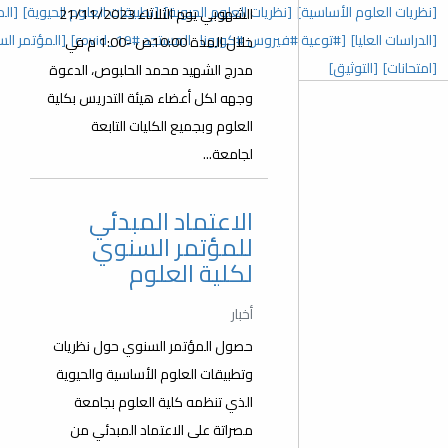
 العلوم الحيوية]
[تطبيقات العلوم الحيوية]
[المؤتمر السنوي الخامس]
الشهوبي يوم الثلاثاء 21/11/2023
رونا_المستجد covid_19#]
[المؤتمر السنوي الثالث]
[عدد خاص]
خلال المدة 10:00ص -1:00 م في
مدرج الشهيد محمد الحلبوص، الدعوة
وجهه لكل أعضاء هيئة التدريس بكلية
العلوم وبجميع الكليات التابعة
لجامعة...
الاعتماد المبدئي
للمؤتمر السنوي
لكلية العلوم
أخبار
حصول المؤتمر السنوي حول نظريات
وتطبيقات العلوم الأساسية والحيوية
الذي تنظمه كلية العلوم بجامعة
مصراتة على الاعتماد المبدئي من