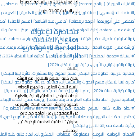
19 فبراير 2024 من الساعة 9 صباحا
[إدارة المراجع]
[برنامج zotero]
[د. مصطفى علي أبوزريدة]
[إفطار جماعي]
إلى الساعة 01.00 ظهرا...
[رمضان]
[مكتب الشؤون العلمية]
[التعريف بحزمة برمجيات google]
جيات]
[د. علي عبد الشاهد]
[قسم الأحياء]
[دكتوراة]
محاضرة توعوية
[حفل تكريم]
بعنوان الخلفية
دريس]
[ورشة عمل، إدارة المراجع، zotero، قسم البحوث والاستشارات]
العلمية للإخوة في
، قسم البحوث والاستشارات]
[تهنئة، ترقية، عضو هيئة تدريس، 2025]
الرضاعة
تمر السنوي الثامن]
[جائزة ليبيا للابتكار، 2024، قسم البحوث والاستشارات]
للابتكار، 2024]
إعلانات
، قسم البحوث والاستشارات، جائزة ليبيا للابتكار]
[المؤتمر السنوي]
تعلن كلية العلوم بالتعاون مع الهيئة
والاستشارات، فعالية تدريبية، خطوة نحو الابتكار]
[مؤتمرات]
الليبية للبحث العلمي والمركز الوطني
نبات]
[خدمة المجتمع والبيئة]
[زيارات علمية]
لأبحاث أمراض المناطق الحارة والعابرة
العلوم، شركة مناف]
[ورشة عمل، الكتابة الإبداعية، اتحاد طلبة كلية العلوم]
للحدود والهيئة العامة للبحث والتعرف
#ssu ‏#waaw #amr]
[محاضرة،]
عن المفقودين عن اقامة محاضرة
ت الميكروبات]
[مسابقة أفضل مشروع تخرج، قسم البحوث والاستشارات]
بعنوان " الخلفية العلمية للإخوة في
ار]
الرضاعة...
ة_مضادات_الميكروبات، اتحاد طلبة كلية العلوم]