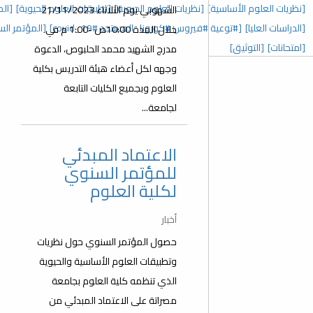
 العلوم الحيوية]
[تطبيقات العلوم الحيوية]
[المؤتمر السنوي الخامس]
الشهوبي يوم الثلاثاء 21/11/2023
رونا_المستجد covid_19#]
[المؤتمر السنوي الثالث]
[عدد خاص]
خلال المدة 10:00ص -1:00 م في
مدرج الشهيد محمد الحلبوص، الدعوة
وجهه لكل أعضاء هيئة التدريس بكلية
العلوم وبجميع الكليات التابعة
لجامعة...
الاعتماد المبدئي
للمؤتمر السنوي
لكلية العلوم
أخبار
حصول المؤتمر السنوي حول نظريات
وتطبيقات العلوم الأساسية والحيوية
الذي تنظمه كلية العلوم بجامعة
مصراتة على الاعتماد المبدئي من