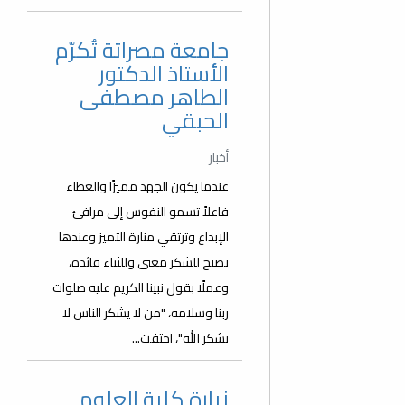
جامعة مصراتة تُكرّم
الأستاذ الدكتور
الطاهر مصطفى
الحبقي
أخبار
عندما يكون الجهد مميزًا والعطاء
فاعلاً تسمو النفوس إلى مرافئ
الإبداع وترتقي منارة التميز وعندها
يصبح للشكر معنى وللثناء فائدة،
وعملًا بقول نبينا الكريم عليه صلوات
ربنا وسلامه، "من لا يشكر الناس لا
يشكر الله"، احتفت...
زيارة كلية العلوم