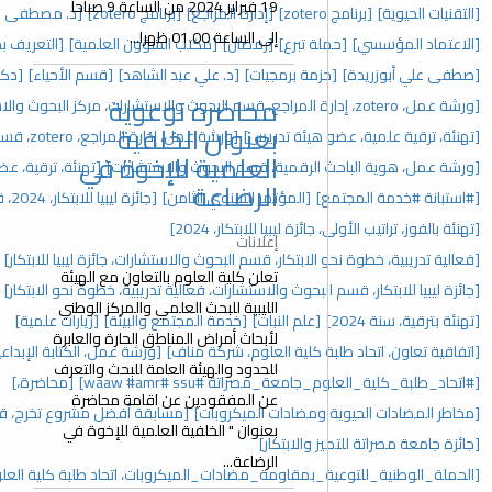
19 فبراير 2024 من الساعة 9 صباحا
[إدارة المراجع]
[برنامج zotero]
[د. مصطفى علي أبوزريدة]
[إفطار جماعي]
إلى الساعة 01.00 ظهرا...
[رمضان]
[مكتب الشؤون العلمية]
[التعريف بحزمة برمجيات google]
جيات]
[د. علي عبد الشاهد]
[قسم الأحياء]
[دكتوراة]
محاضرة توعوية
[حفل تكريم]
بعنوان الخلفية
دريس]
[ورشة عمل، إدارة المراجع، zotero، قسم البحوث والاستشارات]
العلمية للإخوة في
، قسم البحوث والاستشارات]
[تهنئة، ترقية، عضو هيئة تدريس، 2025]
الرضاعة
تمر السنوي الثامن]
[جائزة ليبيا للابتكار، 2024، قسم البحوث والاستشارات]
للابتكار، 2024]
إعلانات
، قسم البحوث والاستشارات، جائزة ليبيا للابتكار]
[المؤتمر السنوي]
تعلن كلية العلوم بالتعاون مع الهيئة
والاستشارات، فعالية تدريبية، خطوة نحو الابتكار]
[مؤتمرات]
الليبية للبحث العلمي والمركز الوطني
نبات]
[خدمة المجتمع والبيئة]
[زيارات علمية]
لأبحاث أمراض المناطق الحارة والعابرة
العلوم، شركة مناف]
[ورشة عمل، الكتابة الإبداعية، اتحاد طلبة كلية العلوم]
للحدود والهيئة العامة للبحث والتعرف
#ssu ‏#waaw #amr]
[محاضرة،]
عن المفقودين عن اقامة محاضرة
ت الميكروبات]
[مسابقة أفضل مشروع تخرج، قسم البحوث والاستشارات]
بعنوان " الخلفية العلمية للإخوة في
ار]
الرضاعة...
ة_مضادات_الميكروبات، اتحاد طلبة كلية العلوم]