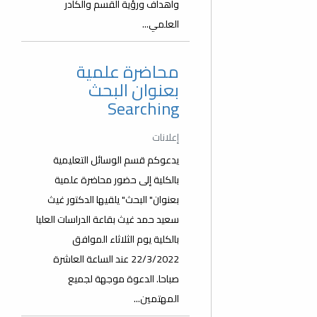
وأهداف ورؤية القسم والكادر
العلمي...
محاضرة علمية
بعنوان البحث
Searching
إعلانات
يدعوكم قسم الوسائل التعليمية
بالكلية إلى حضور محاضرة علمية
بعنوان" البحث" يلقيها الدكتور غيث
سعيد حمد غيث بقاعة الدراسات العليا
بالكلية يوم الثلاثاء الموافق
22/3/2022 عند الساعة العاشرة
صباحا. الدعوة موجهة لجميع
المهتمين...