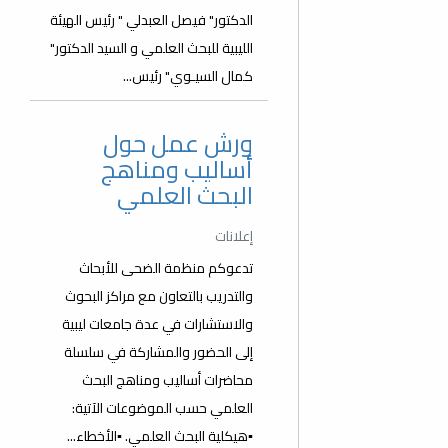
الدكتور" فيصل العبدلي " رئيس الهيئة
الليبية للبحث العلمي و السيد الدكتور"
كمال السيـوي" رئيس...
ورش عمل حول
أساليب ومناهج
البحث العلمي
إعلانات
تدعوكم منظمة الضحى للأبحاث
والتدريب بالتعاون مع مراكز البحوث
والاستشارات في عدة جامعات ليبية
إلى الحضور والمشاركة في سلسلة
محاضرات أساليب ومناهج البحث
العلمي حسب الموضوعات الآتية:
▪️هيكلية البحث العلمي. ▪️الأخطاء...