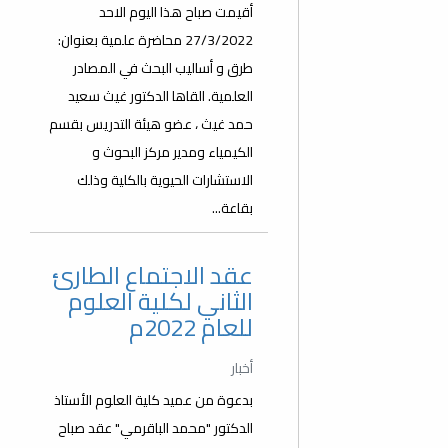
أقيمت صباح هذا اليوم الاحد
27/3/2022 محاضرة علمية بعنوان:
طرق و أساليب البحث في المصادر
العلمية. القاها الدكتور غيث سعيد
حمد غيث ، عضو هيئة التدريس بقسم
الكيمياء ومدير مركز البحوث و
الاستشارات الحيوية بالكلية وذلك
بقاعة...
عقد الاجتماع الطارئ
الثاني لكلية العلوم
للعام 2022م
أخبار
بدعوة من عميد كلية العلوم الأستاذ
الدكتور "محمد الباقرمي" عقد صباح