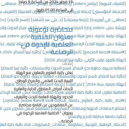
19 فبراير 2024 من الساعة 9 صباحا
[إدارة المراجع]
[برنامج zotero]
[د. مصطفى علي أبوزريدة]
[إفطار جماعي]
إلى الساعة 01.00 ظهرا...
[رمضان]
[مكتب الشؤون العلمية]
[التعريف بحزمة برمجيات google]
جيات]
[د. علي عبد الشاهد]
[قسم الأحياء]
[دكتوراة]
محاضرة توعوية
[حفل تكريم]
بعنوان الخلفية
دريس]
[ورشة عمل، إدارة المراجع، zotero، قسم البحوث والاستشارات]
العلمية للإخوة في
، قسم البحوث والاستشارات]
[تهنئة، ترقية، عضو هيئة تدريس، 2025]
الرضاعة
تمر السنوي الثامن]
[جائزة ليبيا للابتكار، 2024، قسم البحوث والاستشارات]
للابتكار، 2024]
إعلانات
، قسم البحوث والاستشارات، جائزة ليبيا للابتكار]
[المؤتمر السنوي]
تعلن كلية العلوم بالتعاون مع الهيئة
والاستشارات، فعالية تدريبية، خطوة نحو الابتكار]
[مؤتمرات]
الليبية للبحث العلمي والمركز الوطني
نبات]
[خدمة المجتمع والبيئة]
[زيارات علمية]
لأبحاث أمراض المناطق الحارة والعابرة
العلوم، شركة مناف]
[ورشة عمل، الكتابة الإبداعية، اتحاد طلبة كلية العلوم]
للحدود والهيئة العامة للبحث والتعرف
#ssu ‏#waaw #amr]
[محاضرة،]
عن المفقودين عن اقامة محاضرة
ت الميكروبات]
[مسابقة أفضل مشروع تخرج، قسم البحوث والاستشارات]
بعنوان " الخلفية العلمية للإخوة في
ار]
الرضاعة...
ة_مضادات_الميكروبات، اتحاد طلبة كلية العلوم]