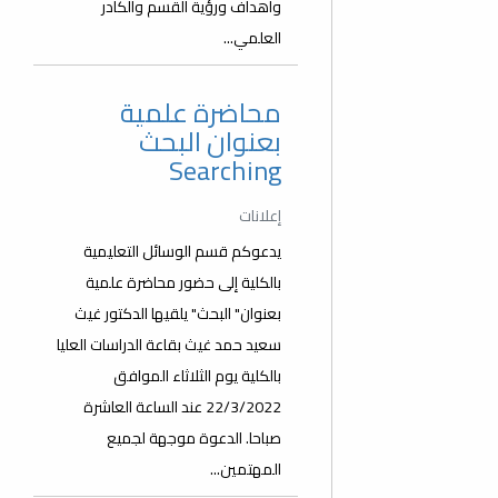
وأهداف ورؤية القسم والكادر
العلمي...
محاضرة علمية
بعنوان البحث
Searching
إعلانات
يدعوكم قسم الوسائل التعليمية
بالكلية إلى حضور محاضرة علمية
بعنوان" البحث" يلقيها الدكتور غيث
سعيد حمد غيث بقاعة الدراسات العليا
بالكلية يوم الثلاثاء الموافق
22/3/2022 عند الساعة العاشرة
صباحا. الدعوة موجهة لجميع
المهتمين...