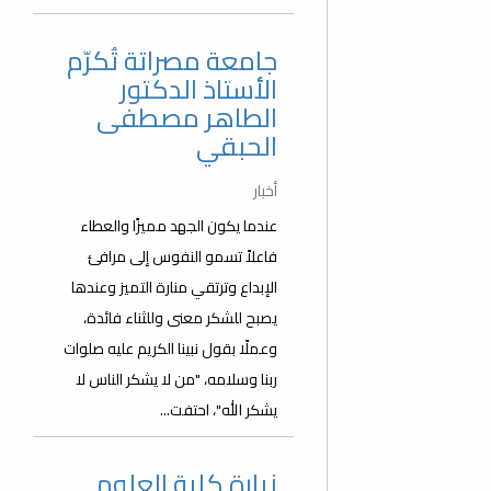
جامعة مصراتة تُكرّم
الأستاذ الدكتور
الطاهر مصطفى
الحبقي
أخبار
عندما يكون الجهد مميزًا والعطاء
فاعلاً تسمو النفوس إلى مرافئ
الإبداع وترتقي منارة التميز وعندها
يصبح للشكر معنى وللثناء فائدة،
وعملًا بقول نبينا الكريم عليه صلوات
ربنا وسلامه، "من لا يشكر الناس لا
يشكر الله"، احتفت...
زيارة كلية العلوم