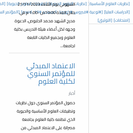
 العلوم الحيوية]
[تطبيقات العلوم الحيوية]
[المؤتمر السنوي الخامس]
الشهوبي يوم الثلاثاء 21/11/2023
رونا_المستجد covid_19#]
[المؤتمر السنوي الثالث]
[عدد خاص]
خلال المدة 10:00ص -1:00 م في
مدرج الشهيد محمد الحلبوص، الدعوة
وجهه لكل أعضاء هيئة التدريس بكلية
العلوم وبجميع الكليات التابعة
لجامعة...
الاعتماد المبدئي
للمؤتمر السنوي
لكلية العلوم
أخبار
حصول المؤتمر السنوي حول نظريات
وتطبيقات العلوم الأساسية والحيوية
الذي تنظمه كلية العلوم بجامعة
مصراتة على الاعتماد المبدئي من