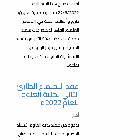
أقيمت صباح هذا اليوم الاحد
27/3/2022 محاضرة علمية بعنوان:
طرق و أساليب البحث في المصادر
العلمية. القاها الدكتور غيث سعيد
حمد غيث ، عضو هيئة التدريس بقسم
الكيمياء ومدير مركز البحوث و
الاستشارات الحيوية بالكلية وذلك
بقاعة...
عقد الاجتماع الطارئ
الثاني لكلية العلوم
للعام 2022م
أخبار
بدعوة من عميد كلية العلوم الأستاذ
الدكتور "محمد الباقرمي" عقد صباح