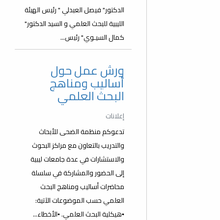
الدكتور" فيصل العبدلي " رئيس الهيئة
الليبية للبحث العلمي و السيد الدكتور"
كمال السيـوي" رئيس...
ورش عمل حول
أساليب ومناهج
البحث العلمي
إعلانات
تدعوكم منظمة الضحى للأبحاث
والتدريب بالتعاون مع مراكز البحوث
والاستشارات في عدة جامعات ليبية
إلى الحضور والمشاركة في سلسلة
محاضرات أساليب ومناهج البحث
العلمي حسب الموضوعات الآتية:
▪️هيكلية البحث العلمي. ▪️الأخطاء...