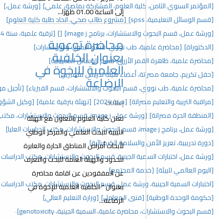
لعلوم، المشاركة بملصق علمي]
[ورشة عمل،]
إلى الساعة 01.00 ظهرا...
مشروع طالب صحي، اتحاد طلبة كلية العلوم]
برنامج image j]
[]
[ترقية علمية، سنة 2024]
[كليات العلوم]
محاضرة توعوية
نووي، قسم البحوث والاستشارات]
بعنوان الخلفية
رق، قسم الوسائل التعليمية]
العلمية للإخوة في
اء هيئة تدريس متميزين]
الرضاعة
لبحوث والاستشارات، قسم الفيزياء]
[تأجيل موعد محاضرة]
سنة 2024]
[تهنئة بترقية علمية]
[وكيل الشؤون العلمية]
إعلانات
رات، مكتب الدراسات العليا]
تعلن كلية العلوم بالتعاون مع الهيئة
الليبية للبحث العلمي والمركز الوطني
ة الكيميائية]
لأبحاث أمراض المناطق الحارة والعابرة
ية، قسم البحوث والاستشارات، مكتب الدراسات العليا والتدريب]
للحدود والهيئة العامة للبحث والتعرف
جتمع]
عن المفقودين عن اقامة محاضرة
مل، قسم البحوث والاستشارات، مكتب الدراسات العليا والتدريب]
بعنوان " الخلفية العلمية للإخوة في
لمعامل]
[وزارة التعليم العالي]
الرضاعة...
 السمية الجينية، genotoxicity]