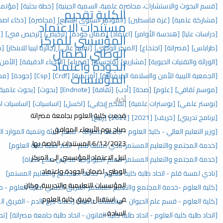
ة علمية، السمية الجينية]
[خطة بحثية]
[مؤتمر دولي علمي]
الكلية تقديم
[المؤتمر السنوي السابع]
[محاضرة]
[ذكاء اصطناعي]
[علي عبدالشاهد]
مستندات الاعتماد
عتماد]
[ضمان جودة]
[ترخيص]
[ترخيص فني]
[دكتوراه]
[دراسات دقيقة]
المؤسسي للمركز
ركز الوطني]
[تعليم عالي]
[جائزة ليبيا للابتكار]
[مسابقة]
الوطني لضمان
ع]
[ماجستير]
[فيزياء]
[الأحياء الدقيقة]
[الأمن والسلامة]
الجودة واعتماد
المؤسسات
لكيميائية]
[أمريكية]
[Crdf]
[Csp]
[جودة]
[مجلس الكلية]
[وسائل تعليمية]
أدب]
[ثقافة]
[Endnote]
[بحوث]
[بحوث علمية]
[فهرس]
[مراجع]
[اندنوت]
أخبار
[تفكير إيجابي]
[اكسل]
[اساسيات]
[اساسيات اكسل]
[ورش عمل]
قدمت كلية العلوم بجامعة مصراتة
[2
[ربيع]
صباح يوم الأربعاء الموافق
م - جامعة مصراتة - قسم البيئة وتنمية الموارد الطبيعية]
6/12/2023 المستندات الخاصة بها
نادي لمسة قلم - اتحاد طلبة كلية العلوم]
لنيل الاعتماد المؤسسي الى المركز
-قسم الجيولوجيا-مدارس صناع الحياة]
الوطني لضمان الجودة واعتماد
ة العلوم - خدمة المجتمع والتعليم المستمر]
المؤسسات التعليمية والتدريبية، وكان
تعليم المستمر-الفريق الصحي لكلية العلوم - منظمة رؤية]
في استقبال فريق كلية العلوم
 - مناقشات علمية]
[حملة تبرع بالدم - الفريق الصحي لكلية العلوم]
السادة...
لبة كلية القانون - اتحاد طلبة جامعة مصراتة]
[تطبيقات العلوم الأساسية]