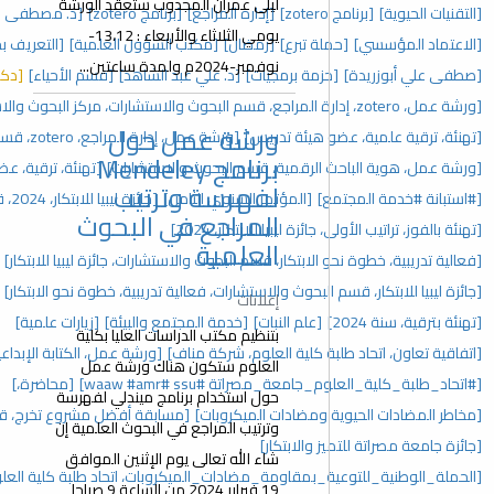
ليلى عمران المجدوب ستعقد الورشة
[إدارة المراجع]
[برنامج zotero]
[د. مصطفى علي أبوزريدة]
[إفطار جماعي]
يومي الثلاثاء والأربعاء : 13،12-
[رمضان]
[مكتب الشؤون العلمية]
[التعريف بحزمة برمجيات google]
نوفمبر-2024م ولمدة ساعتين...
جيات]
[د. علي عبد الشاهد]
[قسم الأحياء]
[دكتوراة]
[حفل تكريم]
ورشة عمل حول
دريس]
[ورشة عمل، إدارة المراجع، zotero، قسم البحوث والاستشارات]
برنامج Mendeley
، قسم البحوث والاستشارات]
[تهنئة، ترقية، عضو هيئة تدريس، 2025]
لفهرسة وترتيب
تمر السنوي الثامن]
[جائزة ليبيا للابتكار، 2024، قسم البحوث والاستشارات]
المراجع في البحوث
للابتكار، 2024]
العلمية
، قسم البحوث والاستشارات، جائزة ليبيا للابتكار]
[المؤتمر السنوي]
والاستشارات، فعالية تدريبية، خطوة نحو الابتكار]
[مؤتمرات]
إعلانات
نبات]
[خدمة المجتمع والبيئة]
[زيارات علمية]
بتنظيم مكتب الدراسات العليا بكلية
العلوم، شركة مناف]
[ورشة عمل، الكتابة الإبداعية، اتحاد طلبة كلية العلوم]
العلوم ستكون هناك ورشة عمل
#ssu ‏#waaw #amr]
[محاضرة،]
حول استخدام برنامج ميندلي لفهرسة
ت الميكروبات]
[مسابقة أفضل مشروع تخرج، قسم البحوث والاستشارات]
وترتيب المراجع في البحوث العلمية إن
ار]
شاء الله تعالى يوم الإثنين الموافق
ة_مضادات_الميكروبات، اتحاد طلبة كلية العلوم]
19 فبراير 2024 من الساعة 9 صباحا