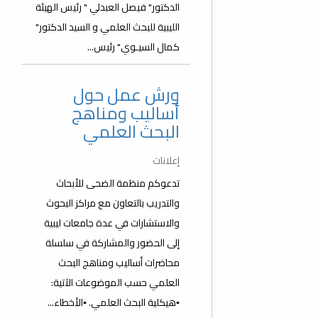
الدكتور" فيصل العبدلي " رئيس الهيئة
الليبية للبحث العلمي و السيد الدكتور"
كمال السيـوي" رئيس...
ورش عمل حول
أساليب ومناهج
البحث العلمي
إعلانات
تدعوكم منظمة الضحى للأبحاث
والتدريب بالتعاون مع مراكز البحوث
والاستشارات في عدة جامعات ليبية
إلى الحضور والمشاركة في سلسلة
محاضرات أساليب ومناهج البحث
العلمي حسب الموضوعات الآتية:
▪️هيكلية البحث العلمي. ▪️الأخطاء...