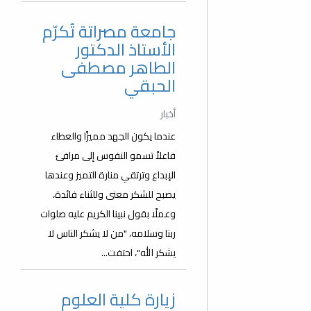
جامعة مصراتة تُكرّم
الأستاذ الدكتور
الطاهر مصطفى
الحبقي
أخبار
عندما يكون الجهد مميزًا والعطاء
فاعلاً تسمو النفوس إلى مرافئ
الإبداع وترتقي منارة التميز وعندها
يصبح للشكر معنى وللثناء فائدة،
وعملًا بقول نبينا الكريم عليه صلوات
ربنا وسلامه، "من لا يشكر الناس لا
يشكر الله"، احتفت...
زيارة كلية العلوم