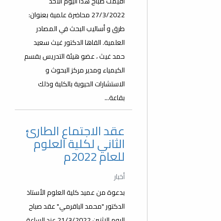
أقيمت صباح هذا اليوم الاحد
27/3/2022 محاضرة علمية بعنوان:
طرق و أساليب البحث في المصادر
العلمية. القاها الدكتور غيث سعيد
حمد غيث ، عضو هيئة التدريس بقسم
الكيمياء ومدير مركز البحوث و
الاستشارات الحيوية بالكلية وذلك
بقاعة...
عقد الاجتماع الطارئ
الثاني لكلية العلوم
للعام 2022م
أخبار
بدعوة من عميد كلية العلوم الأستاذ
الدكتور "محمد الباقرمي" عقد صباح
اليوم الاثنين 21/3/2022 عند الساعة