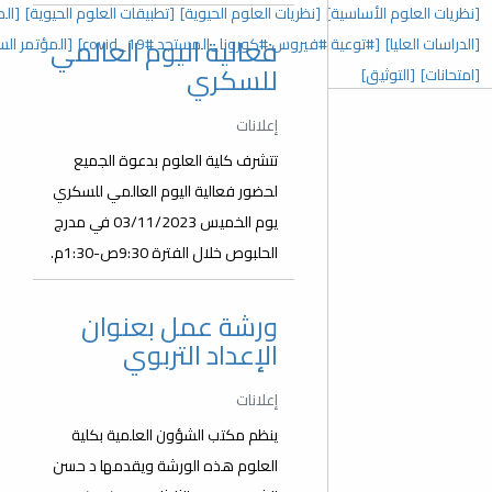
 العلوم الحيوية]
[تطبيقات العلوم الحيوية]
[المؤتمر السنوي الخامس]
فعالية اليوم العالمي
رونا_المستجد covid_19#]
[المؤتمر السنوي الثالث]
[عدد خاص]
للسكري
إعلانات
تتشرف كلية العلوم بدعوة الجميع
لحضور فعالية اليوم العالمي للسكري
يوم الخميس 03/11/2023 في مدرج
الحلبوص خلال الفترة 9:30ص-1:30م.
ورشة عمل بعنوان
الإعداد التربوي
إعلانات
ينظم مكتب الشؤون العلمية بكلية
العلوم هذه الورشة ويقدمها د حسن