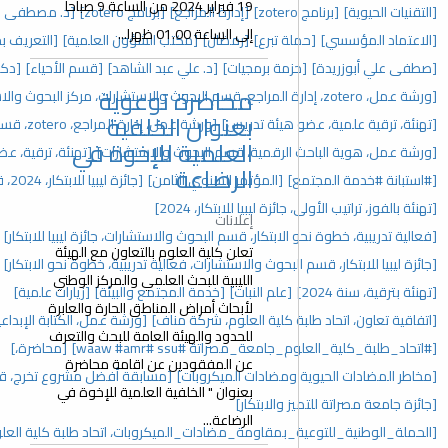
19 فبراير 2024 من الساعة 9 صباحا
[إدارة المراجع]
[برنامج zotero]
[د. مصطفى علي أبوزريدة]
[إفطار جماعي]
إلى الساعة 01.00 ظهرا...
[رمضان]
[مكتب الشؤون العلمية]
[التعريف بحزمة برمجيات google]
جيات]
[د. علي عبد الشاهد]
[قسم الأحياء]
[دكتوراة]
محاضرة توعوية
[حفل تكريم]
بعنوان الخلفية
دريس]
[ورشة عمل، إدارة المراجع، zotero، قسم البحوث والاستشارات]
العلمية للإخوة في
، قسم البحوث والاستشارات]
[تهنئة، ترقية، عضو هيئة تدريس، 2025]
الرضاعة
تمر السنوي الثامن]
[جائزة ليبيا للابتكار، 2024، قسم البحوث والاستشارات]
للابتكار، 2024]
إعلانات
، قسم البحوث والاستشارات، جائزة ليبيا للابتكار]
[المؤتمر السنوي]
تعلن كلية العلوم بالتعاون مع الهيئة
والاستشارات، فعالية تدريبية، خطوة نحو الابتكار]
[مؤتمرات]
الليبية للبحث العلمي والمركز الوطني
نبات]
[خدمة المجتمع والبيئة]
[زيارات علمية]
لأبحاث أمراض المناطق الحارة والعابرة
العلوم، شركة مناف]
[ورشة عمل، الكتابة الإبداعية، اتحاد طلبة كلية العلوم]
للحدود والهيئة العامة للبحث والتعرف
#ssu ‏#waaw #amr]
[محاضرة،]
عن المفقودين عن اقامة محاضرة
ت الميكروبات]
[مسابقة أفضل مشروع تخرج، قسم البحوث والاستشارات]
بعنوان " الخلفية العلمية للإخوة في
ار]
الرضاعة...
ة_مضادات_الميكروبات، اتحاد طلبة كلية العلوم]