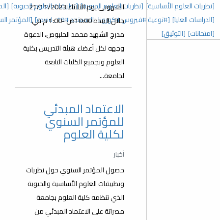
 العلوم الحيوية]
[تطبيقات العلوم الحيوية]
[المؤتمر السنوي الخامس]
الشهوبي يوم الثلاثاء 21/11/2023
رونا_المستجد covid_19#]
[المؤتمر السنوي الثالث]
[عدد خاص]
خلال المدة 10:00ص -1:00 م في
مدرج الشهيد محمد الحلبوص، الدعوة
وجهه لكل أعضاء هيئة التدريس بكلية
العلوم وبجميع الكليات التابعة
لجامعة...
الاعتماد المبدئي
للمؤتمر السنوي
لكلية العلوم
أخبار
حصول المؤتمر السنوي حول نظريات
وتطبيقات العلوم الأساسية والحيوية
الذي تنظمه كلية العلوم بجامعة
مصراتة على الاعتماد المبدئي من