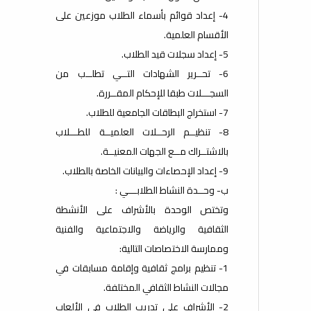
4- إعداد قوائم بأسماء الطلاب موزعين على
الأقسام العلمية.
5- إعداد سجلات قيد الطلاب.
6- تحــرير الشهادات التــي تطلــب من
السجـــلات طبقا للإحكام المقــررة.
7- استخراج البطاقات الجامعية للطلاب.
8- تنظيــم الرحــلات العلميــة للطـــلاب
بالاشتــراك مــع الجهات المعنيــة.
9- إعداد الإحصاءات والبيانات الخاصة بالطلاب.
ب‌- وحــدة النشاط الطلابـــي :
وتختص الوحدة بالأشراف على الأنشطة
الثقافية والرياضة والاجتماعية والفنية
وممارسة الاختصاصات التالية:
1- تنظيم برامج ثقافية وإقامة مسابقات في
مجالات النشاط الثقافي المختلفة.
2- الأشراف على تدريب الطلاب في الألعاب