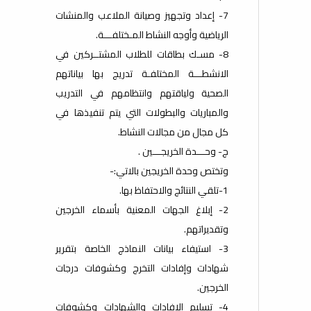
7- إعداد وتجهيز وصيانة الملاعب والمنشات
الرياضية وأوجه النشاط المـختلفـــة.
8- مسـك بطاقات للطلاب المشتــركين في
الانشطـــة المختلفـة تدريج بها بياناتهم
الصحية ولياقتهم وانتظامهم في التدريب
والمباريات والبطولات التي يتم تنفيذها في
كل مجال من مجالات النشاط.
ج- وحـــدة الخريجـــين .
وتختص وحدة الخريجين بالاتي:-
1-تلقي النتائج والاحتفاظ بها.
2- إبلاغ الجهات المعنية بأسماء الخرجين
وتقديراتهم.
3- استيفاء بيانات النماذج الخاصة بتقرير
شهادات وإفادات التخرج وكشوفات درجات
الخرجين.
4- تسليم الإفادات والشهادات وكشوفات