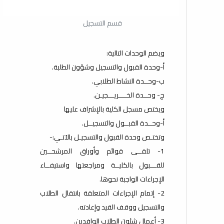
قسم التسجيل
ويضم الوحدات التالية:
أ‌-وحدة القبول والتسجيل وشؤون الطلبة.
ب-وحــدة النشاط الطلابي.
ج- وحــدة الخــــريـــجيـن.
ويختص مسجل الكلية بالإشراف عليها
أ‌-وحــدة القبــول والتسجيــل.
وتختـص وحدة القبول والتسجيـل بالاَتـي:-
1- تلقــى قوائم وأوراق المرشحــين
للقـــبول بالكليــة ومراجعتها واستيفــاء
الإجراءات الواجبة نحوها.
2- إتمام الإجراءات المتعلقة بانتقال الطلاب
والتسجيل ووقف القيد وإعادته.
3- أعمال شئون الطلاب الوافدين.