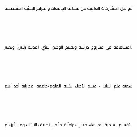
بعنوان طرق
تتواصل المشاركات العلمية من مختلف الجامعات والمراكز البحثية المتخصصة
التكاثر والعناية
بنباتات الزينة
إعلانات
للمساهمة في مشروع دراسة وتقييم الوضع البيئي لمدينة زليتن، وتعتبر
ضمن فعاليات يوم البحث العلمي الرابع بكلية يسر شعبة علم النبات دعوتكم
لقاء تعريفي
,
لحضور ورشة...
حول دليل
مشاريع التخرج
شعبة علم النبات - قسم الأحياء بكلية_العلوم/جامعة_مصراتة أحد أهم
الجامعية بكلية
العلوم
محاضرة بعنوان:
إعلانات
الأقسام العلمية التي ساهمت إسهاماً قيماً في تصنيف النباتات ومن أبرزهم
يعتزم قسم البحوث والاستشارات بالتعاون مع الأقسام/الشعب العلمية تنظيم
الأسباب الوراثية
لقاء تعريفي...