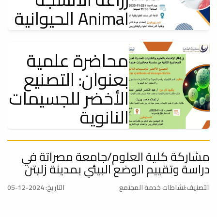
الحيوانية Animal
Tissue Culture
Technology:
محاضرة علمية
بعنوان: التصنيع
إعلانات
يعتزم قسم الأحياء - شعبة علم الحيوان بالتعاون مع قسم البحوث
الأخضر للجسيمات
والاستشارات بكلية...
النانوية
إعلانات
يعتزم قسم الكيمياء وقسم البحوث والاستشارات بكلية العلوم بالتعاون مع
محاضرة توعوية:
مشاركة كلية العلوم/جامعة مصراتة في
مكتب البحوث...
دراسة وتقييم الوضع البيئي بمدينة زليتن
حول سرطان
الثدي .. أعراضه
التصنيف:نشاطات خدمة المجتمع
التاريخ: 2024-12-05
وعوامل الخطورة