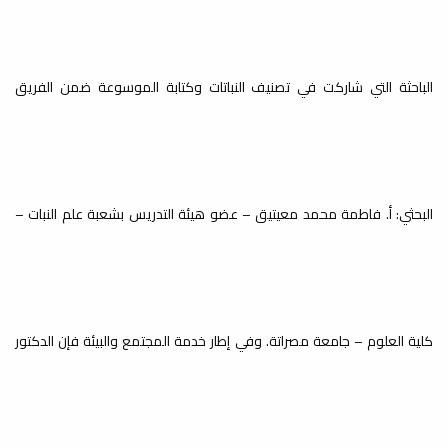
والبيئية للإصابة
بمتلازمة داون
الباحثة التي شاركت في تصنيف النباتات وكتابة الموسوعة ضمن الفريق
إعلانات
بمناسبة اليوم العالمي لمتلازمة داون ينظم مكتب خدمة المجتمع وقسم
ورشة عمل:
Zo ,د.
الوراثة...
استخدام برنامج
البحثي: أ‌. فاطمة محمد معيتيق – عضو هيئة التدريس بشعبة علم النبات –
Zotero لإدارة
المراجع
إعلانات
النسخة الثانية من ورشة عمل: استخدام برنامج Zotero لإدارة المراجع نظرًا
كلية العلوم – جامعة مصراتة. وفي إطار خدمة المجتمع والبيئة فإن الدكتور
للإقبال على...