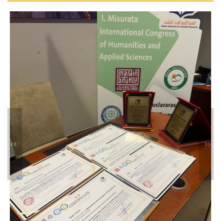
ونشر ثقافة
الكشف المبكر
ندوة علمية
بعنوان: الأبحاث
إعلانات
بتنظيم مكاتب خدمة المجتمع بكليات العلوم والصيدلة والبيئة بالتعاون مع
العلمية حول
الاتحاد...
سرطان الثدي:
إنجازات علمية
ورؤى مستقبلية
محاضرة علمية
»
«
بعنوان: أساسيات
إعلانات
بمناسبة (شهر أكتوبر شهر التوعية بسرطان الثدي)، تعلن كلية العلوم عن
النشر العلمي في
تنظيم ندوة...
العلوم التطبيقية
إعلانات