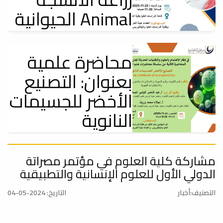
الحيوانية Animal
Tissue Culture
Technology:
محاضرة علمية
بعنوان: التصنيع
إعلانات
يعتزم قسم الأحياء - شعبة علم الحيوان بالتعاون مع قسم البحوث
الأخضر للجسيمات
والاستشارات بكلية...
النانوية
إعلانات
يعتزم قسم الكيمياء وقسم البحوث والاستشارات بكلية العلوم بالتعاون مع
محاضرة توعوية:
مشاركة كلية العلوم في مؤتمر مصراتة
مكتب البحوث...
الدولي الأول للعلوم الإنسانية والتطبيقية
حول سرطان
الثدي .. أعراضه
التصنيف:أخبار
التاريخ: 2024-05-04
وعوامل الخطورة