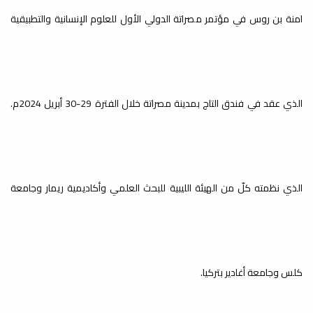
والبيئية للإصابة
امنة بن روس في مؤتمر مصراتة الدولي الأول للعلوم الإنسانية والتطبيقية
بمتلازمة داون
إعلانات
بمناسبة اليوم العالمي لمتلازمة داون ينظم مكتب خدمة المجتمع وقسم
ورشة عمل:
الذي عقد في فندق التاج بمدينة مصراتة خلال الفترة 29-30 أبريل 2024م.
Zo ,د.
الوراثة...
استخدام برنامج
Zotero لإدارة
المراجع
الذي نظمته كلّ من الهيئة الليبية للبحث العلمي وأكاديمية ريمار وجامعة
إعلانات
النسخة الثانية من ورشة عمل: استخدام برنامج Zotero لإدارة المراجع نظرًا
للإقبال على...
كلس وجامعة أغادير بتركيا.