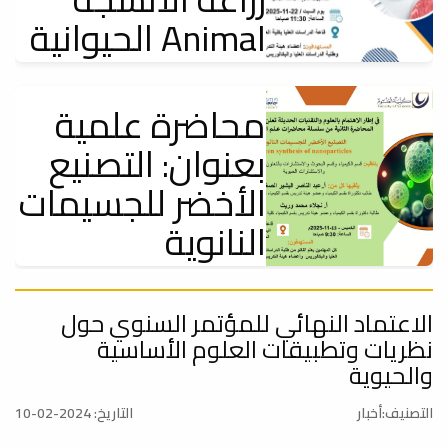
الحيوانية Animal
Tissue Culture
Technology:
محاضرة علمية
بعنوان: التصنيع
إعلانات
يعتزم قسم الأحياء - شعبة علم الحيوان بالتعاون مع قسم البحوث
الأخضر للجسيمات
والاستشارات بكلية...
النانوية
إعلانات
يعتزم قسم الكيمياء وقسم البحوث والاستشارات بكلية العلوم بالتعاون مع
محاضرة توعوية:
الاعتماد النهائي للمؤتمر السنوي حول
مكتب البحوث...
نظريات وتطبيقات العلوم الأساسية
حول سرطان
والحيوية
الثدي .. أعراضه
التصنيف:أخبار
التاريخ: 2024-02-10
وعوامل الخطورة