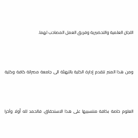
والبيئية للإصابة
بمتلازمة داون
اللجان العلمية والتحضيرية وفريق العمل المصاحب لهما.
إعلانات
بمناسبة اليوم العالمي لمتلازمة داون ينظم مكتب خدمة المجتمع وقسم
ورشة عمل:
Zo ,د.
الوراثة...
استخدام برنامج
Zotero لإدارة
ومن هذا المنبر تتقدم إدارة الكلية بالتهنئة الى جامعة مصراتة كافة وكلية
المراجع
إعلانات
النسخة الثانية من ورشة عمل: استخدام برنامج Zotero لإدارة المراجع نظرًا
للإقبال على...
العلوم خاصة بكافة منتسبيها على هذا الاستحقاق، فالحمد لله أولا وآخرا