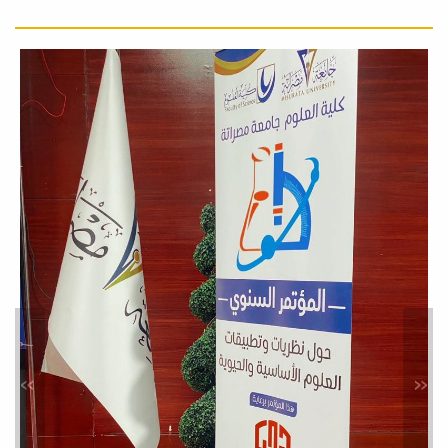
ونشر ثقافة
الكشف المبكر
ندوة علمية
بعنوان: الأبحاث
إعلانات
بتنظيم مكاتب خدمة المجتمع بكليات العلوم والصيدلة والبيئة بالتعاون مع
العلمية حول
الاتحاد...
سرطان الثدي:
إنجازات علمية
ورؤى مستقبلية
محاضرة علمية
بعنوان: أساسيات
إعلانات
بمناسبة (شهر أكتوبر شهر التوعية بسرطان الثدي)، تعلن كلية العلوم عن
النشر العلمي في
تنظيم ندوة...
»
«
العلوم التطبيقية
إعلانات