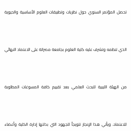
بعنوان طرق
تحصل المؤتمر السنوي حول نظريات وتطبيقات العلوم الأساسية والحيوية
التكاثر والعناية
بنباتات الزينة
إعلانات
الذي تنظمه وتشرف عليه كلية العلوم بجامعة مصراتة على الاعتماد النهائي
ضمن فعاليات يوم البحث العلمي الرابع بكلية يسر شعبة علم النبات دعوتكم
لقاء تعريفي
,
لحضور ورشة...
حول دليل
مشاريع التخرج
من الهيئة الليبية للبحث العلمي بعد تقييم كافة المسوغات المطلوبة
الجامعية بكلية
العلوم
محاضرة بعنوان:
إعلانات
يعتزم قسم البحوث والاستشارات بالتعاون مع الأقسام/الشعب العلمية تنظيم
الأسباب الوراثية
للاعتماد، ويأتي هذا الإنجاز تتويجاً للجهود التي بذلتها إدارة الكلية وأعضاء
لقاء تعريفي...