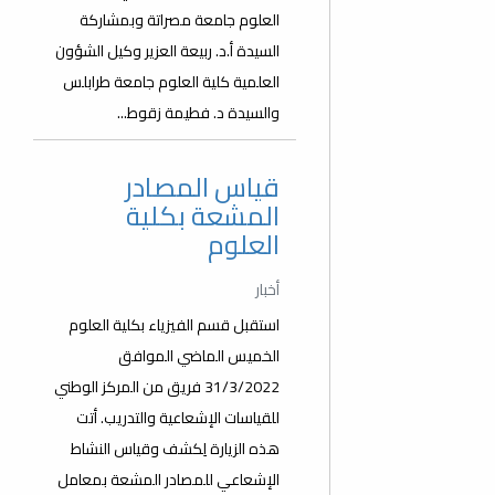
العلوم جامعة مصراتة وبمشاركة
السيدة أ.د. ربيعة العزير وكيل الشؤون
العلمية كلية العلوم جامعة طرابلس
والسيدة د. فطيمة زقوط...
قياس المصادر
المشعة بكلية
العلوم
أخبار
استقبل قسم الفيزياء بكلية العلوم
الخميس الماضي الموافق
31/3/2022 فريق من المركز الوطني
للقياسات الإشعاعية والتدريب. أتت
هذه الزيارة لِكشف وقياس النشاط
الإشعاعي للمصادر المشعة بمعامل