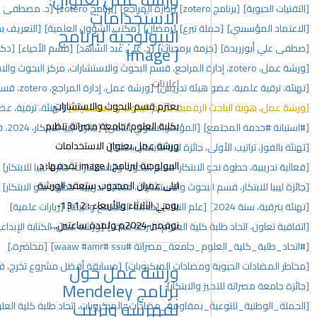
[إدارة المراجع]
[برنامج zotero]
[د. مصطفى علي أبوزريدة]
[إفطار جماعي]
الاستخدامات
[رمضان]
[مكتب الشؤون العلمية]
[التعريف بحزمة برمجيات google]
البيولوجية لبرنامج
جيات]
[د. علي عبد الشاهد]
[قسم الأحياء]
[دكتوراة]
Image J
[حفل تكريم]
إعلانات
دريس]
[ورشة عمل، إدارة المراجع، zotero، قسم البحوث والاستشارات]
يعتزم قسم البحوث والاستشارات
، قسم البحوث والاستشارات]
[تهنئة، ترقية، عضو هيئة تدريس، 2025]
بكلية العلوم/جامعة مصراتة تنظيم
تمر السنوي الثامن]
[جائزة ليبيا للابتكار، 2024، قسم البحوث والاستشارات]
ورشة عمل بعنوان الاستخدامات
للابتكار، 2024]
البيولوجية لبرنامج image J تقدمها: د.
، قسم البحوث والاستشارات، جائزة ليبيا للابتكار]
[المؤتمر السنوي]
ليلى عمران المجدوب ستعقد الورشة
والاستشارات، فعالية تدريبية، خطوة نحو الابتكار]
[مؤتمرات]
يومي الثلاثاء والأربعاء : 13،12-
نبات]
[خدمة المجتمع والبيئة]
[زيارات علمية]
نوفمبر-2024م ولمدة ساعتين...
العلوم، شركة مناف]
[ورشة عمل، الكتابة الإبداعية، اتحاد طلبة كلية العلوم]
#ssu ‏#waaw #amr]
[محاضرة،]
ت الميكروبات]
[مسابقة أفضل مشروع تخرج، قسم البحوث والاستشارات]
ورشة عمل حول
برنامج Mendeley
ار]
لفهرسة وترتيب
ة_مضادات_الميكروبات، اتحاد طلبة كلية العلوم]