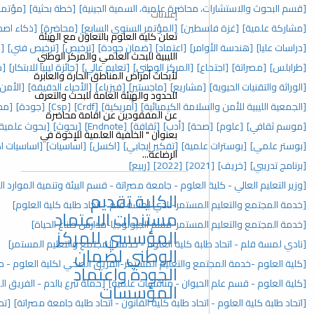
ة علمية، السمية الجينية]
[خطة بحثية]
[مؤتمر دولي علمي]
إعلانات
[المؤتمر السنوي السابع]
[محاضرة]
[ذكاء اصطناعي]
[علي عبدالشاهد]
تعلن كلية العلوم بالتعاون مع الهيئة
عتماد]
[ضمان جودة]
[ترخيص]
[ترخيص فني]
[دكتوراه]
[دراسات دقيقة]
الليبية للبحث العلمي والمركز الوطني
ركز الوطني]
[تعليم عالي]
[جائزة ليبيا للابتكار]
[مسابقة]
لأبحاث أمراض المناطق الحارة والعابرة
ع]
[ماجستير]
[فيزياء]
[الأحياء الدقيقة]
[الأمن والسلامة]
للحدود والهيئة العامة للبحث والتعرف
لكيميائية]
[أمريكية]
[Crdf]
[Csp]
[جودة]
[مجلس الكلية]
[وسائل تعليمية]
عن المفقودين عن اقامة محاضرة
أدب]
[ثقافة]
[Endnote]
[بحوث]
[بحوث علمية]
[فهرس]
[مراجع]
[اندنوت]
بعنوان " الخلفية العلمية للإخوة في
[تفكير إيجابي]
[اكسل]
[اساسيات]
[اساسيات اكسل]
[ورش عمل]
الرضاعة...
[2
[ربيع]
م - جامعة مصراتة - قسم البيئة وتنمية الموارد الطبيعية]
الكلية تقديم
نادي لمسة قلم - اتحاد طلبة كلية العلوم]
مستندات الاعتماد
-قسم الجيولوجيا-مدارس صناع الحياة]
المؤسسي للمركز
ة العلوم - خدمة المجتمع والتعليم المستمر]
الوطني لضمان
تعليم المستمر-الفريق الصحي لكلية العلوم - منظمة رؤية]
الجودة واعتماد
 - مناقشات علمية]
[حملة تبرع بالدم - الفريق الصحي لكلية العلوم]
المؤسسات
لبة كلية القانون - اتحاد طلبة جامعة مصراتة]
[تطبيقات العلوم الأساسية]