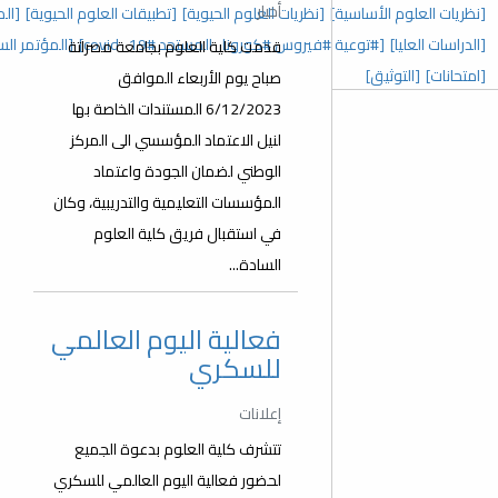
أخبار
 العلوم الحيوية]
[تطبيقات العلوم الحيوية]
[المؤتمر السنوي الخامس]
رونا_المستجد covid_19#]
[المؤتمر السنوي الثالث]
[عدد خاص]
قدمت كلية العلوم بجامعة مصراتة
صباح يوم الأربعاء الموافق
6/12/2023 المستندات الخاصة بها
لنيل الاعتماد المؤسسي الى المركز
الوطني لضمان الجودة واعتماد
المؤسسات التعليمية والتدريبية، وكان
في استقبال فريق كلية العلوم
السادة...
فعالية اليوم العالمي
للسكري
إعلانات
تتشرف كلية العلوم بدعوة الجميع
لحضور فعالية اليوم العالمي للسكري