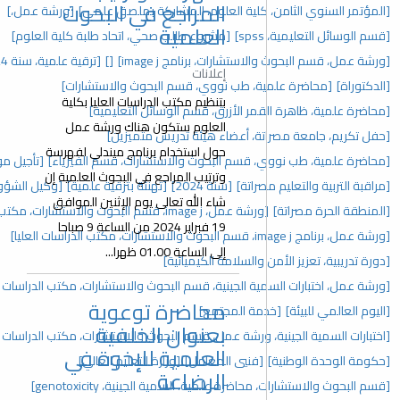
المراجع في البحوث
لعلوم، المشاركة بملصق علمي]
[ورشة عمل،]
العلمية
مشروع طالب صحي، اتحاد طلبة كلية العلوم]
برنامج image j]
[]
[ترقية علمية، سنة 2024]
[كليات العلوم]
إعلانات
نووي، قسم البحوث والاستشارات]
بتنظيم مكتب الدراسات العليا بكلية
رق، قسم الوسائل التعليمية]
العلوم ستكون هناك ورشة عمل
اء هيئة تدريس متميزين]
حول استخدام برنامج ميندلي لفهرسة
لبحوث والاستشارات، قسم الفيزياء]
[تأجيل موعد محاضرة]
وترتيب المراجع في البحوث العلمية إن
سنة 2024]
[تهنئة بترقية علمية]
[وكيل الشؤون العلمية]
شاء الله تعالى يوم الإثنين الموافق
رات، مكتب الدراسات العليا]
19 فبراير 2024 من الساعة 9 صباحا
إلى الساعة 01.00 ظهرا...
ة الكيميائية]
ية، قسم البحوث والاستشارات، مكتب الدراسات العليا والتدريب]
محاضرة توعوية
جتمع]
بعنوان الخلفية
مل، قسم البحوث والاستشارات، مكتب الدراسات العليا والتدريب]
العلمية للإخوة في
لمعامل]
[وزارة التعليم العالي]
الرضاعة
 السمية الجينية، genotoxicity]