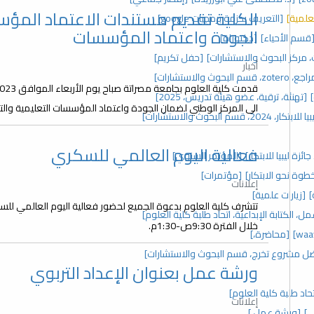
الكلية تقديم مستندات الاعتماد المؤ
علمية]
[التعريف بحزمة برمجيات google]
الجودة واعتماد المؤسسات
قسم الأحياء]
[دكتوراة]
[حفل تكريم]
أخبار
 والاستشارات]
[تهنئة، ترقية، عضو هيئة تدريس، 2025]
الى المركز الوطني لضمان الجودة واعتماد المؤسسات التعليمية والتد
 2024، قسم البحوث والاستشارات]
فعالية اليوم العالمي للسكري
زة ليبيا للابتكار]
[المؤتمر السنوي]
خطوة نحو الابتكار]
[مؤتمرات]
إعلانات
]
[زيارات علمية]
، الكتابة الإبداعية، اتحاد طلبة كلية العلوم]
خلال الفترة 9:30ص-1:30م.
[محاضرة،]
ل مشروع تخرج، قسم البحوث والاستشارات]
ورشة عمل بعنوان الإعداد التربوي
د طلبة كلية العلوم]
إعلانات
ي]
[ورشة عمل،]