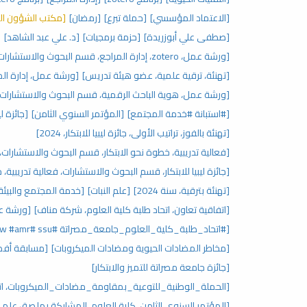
[الاعتماد المؤسسي]
[حملة تبرع]
[رمضان]
[مكتب الشؤون ال
[صطفى علي أبوزريدة]
[حزمة برمجيات]
[د. علي عبد الشاهد]
[
[ورشة عمل، zotero، إدارة المراجع، قسم البحوث والاستشارات، مركز البحوث والاستشارات]
[تهنئة، ترقية علمية، عضو هيئة تدريس]
[ورشة عمل، إدارة المراجع، zotero، قسم البحوث
[ورشة عمل، هوية الباحث الرقمية، قسم البحوث والاستشارات]
[#استبانة #خدمة المجتمع]
[المؤتمر السنوي الثامن]
[جائزة ليبيا للابتكار،
[تهنئة بالفوز، تراتيب الأولى، جائزة ليبيا للابتكار، 2024]
[فعالية تدريبية، خطوة نحو الابتكار، قسم البحوث والاستشارات، جائ
[جائزة ليبيا للابتكار، قسم البحوث والاستشارات، فعالية تدريبية، 
[تهنئة بترقية، سنة 2024]
[علم النبات]
[خدمة المجتمع والبيئة
[اتفاقية تعاون، اتحاد طلبة كلية العلوم، شركة مناف]
[ورشة عمل
[#اتحاد_طلبة_كلية_العلوم_جامعة_مصراتة ‏#ssu ‏#waaw #amr]
[مخاطر المضادات الحيوية ومضادات الميكروبات]
[مسابقة أفض
[جائزة جامعة مصراتة للتميز والابتكار]
[الحملة_الوطنية_للتوعية_بمقاومة_مضادات_الميكروبات، اتحا
[المؤتمر السنوي الثامن، كلية العلوم، المشاركة بملصق علم