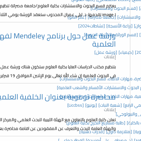
يعتزم قسم البحوث والاستشارات بكلية العلوم/جامعة مصراتة تنظيم و
[قسم البحوث ولاستشارات]
image J تقدمها: د. ليلى عمران المجدوب ستعقد الورشة يومي الثلاثاء والأربعاء : 13،12-نوفمبر-2024م ولمدة ساعتين...
والاستشارات]
[جامعة مصراتة]
[علم النانو]
ان]
[زراعة الأنسجة]
[نشاطات2024]
ورشة عمل
[قسم الوراثة والتقنيات الحيوية]
العلمية
[كيمياء]
[ورشة عمل]
إعلانات
بتنظيم مكتب الدراسات العليا بكلية العلوم ستكون هناك ورشة عمل 
في البحوث العلمية إن شاء الله تعالى يوم الإثنين الموافق 19 فبراير 2024 من الساعة 9 صباحا إلى الساعة 01.00 ظهرا...
رة، مهارات الالقاء، قسم البحوث والاستشارات]
م البحوث والاستشارات، الأقسام والشعب العلمية]
محاضرة توعوية بعنوان الخلفية العلمي
ة، مهارات الالقاء، قسم البحوث والاستشارات]
مي الرابع]
[شعبة النبات]
[يونيو]
[Liccbss]
إعلانات
_والبيولوجي]
تعلن كلية العلوم بالتعاون مع الهيئة الليبية للبحث العلمي والمركز ا
الكلية]
[طلبة مشاريع التخرج بكلية العلوم]
والهيئة العامة للبحث والتعرف عن المفقودين عن اقامة محاضرة بعنوا
ية]
[متلازمة داون]
[قدرات ذهنية]
[د. مصطفى علي أبوزريدة]
[إفطار جماعي]