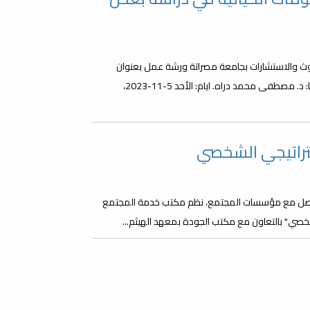
حوث والاستشارات بجامعة مصراتة ورشة عمل بعنوان
(استخدام علم المعلومات الحياتية في دراسة بعض الجينات) سيقدمها: د. مصطفى محمد دراه. ايام: الأحد 5-11-2023،
تراتيجي الشخصي
لتواصل مع مؤسسات المجتمع، نظم مكتب خدمة المجتمع
شخصي" بالتعاون مع مكتب الجودة بمعهد الهيثم...