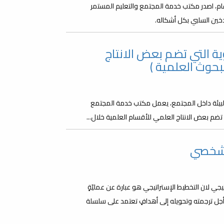
العالمي بدون تدخين يوم 31 مايو من كل عام، اصدر مكتب خدمة المجتمع والتعليم المستمر
دخين السلبي بكل أشكاله.
ة التي تضم بعض الانتاج
بحوث العلمية )
لبيئة داخل المجتمع، يعمل مكتب خدمة المجتمع
تضم بعض الانتاج العلمي للأقسام العلمية خلال...
الشخصي
 لان التخطيط الإستراتيجي هو عبارة عن عمليّةٍ
جل ترجمته وتحويله إلى أهدافٍ تعتمد على سلسلة