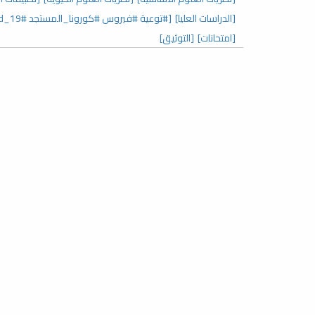
[الدراسات العليا]
[#توعية #فيروس #كورونا_المستجد covid_19#]
[امتحانات]
[التوثيق]