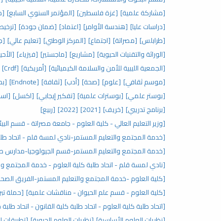
[مشاركة علمية]
[غزة فلسطين]
[المؤتمر السنوي السابع]
[م
[دراسات عليا]
[هندسة الأوامر]
[اعتماد]
[ضمان جودة]
[ترخيص
[طرابلس]
[مصراتة]
[اجتماع]
[المركز الوطني]
[تعليم عالي]
[جا
[الوراثة والتقنيات الحيوية]
[مشاريع]
[ماجستير]
[فيزياء]
[الأحي
[الجمعية الليبية للأمن والسلامة الكيميائية]
[أمريكية]
[Crdf]
[موسم ثقافي]
[علوم]
[صحة]
[أدب]
[ثقافة]
[Endnote]
[بح
[بوستر علمي]
[بوسترات علمية]
[تفكير إيجابي]
[اكسل]
[اسا
[برنامج تدريبي]
[خريف]
[2021]
[2022]
[ربيع]
[وزير التعليم العالي - كلية العلوم - جامعة مصراتة - قسم البيئ
[خدمة المجتمع والتعليم المستمر-نادي لمسة قلم - اتحاد طلب
[خدمة المجتمع والتعليم المستمر-قسم الجيولوجيا-مدارس صنا
[نادي لمسة قلم - اتحاد طلبة كلية العلوم - خدمة المجتمع وا
[كلية العلوم -خدمة المجتمع والتعليم المستمر-الفريق الصحي
[كلية العلوم - قسم علم الحيوان - مناقشات علمية]
[حملة تبر
[اتحاد طلبة كلية العلوم - اتحاد طلبة كلية القانون - اتحاد طلبة
[نظريات العلوم الأساسية]
[نظريات العلوم الحيوية]
[تطبيقات ال