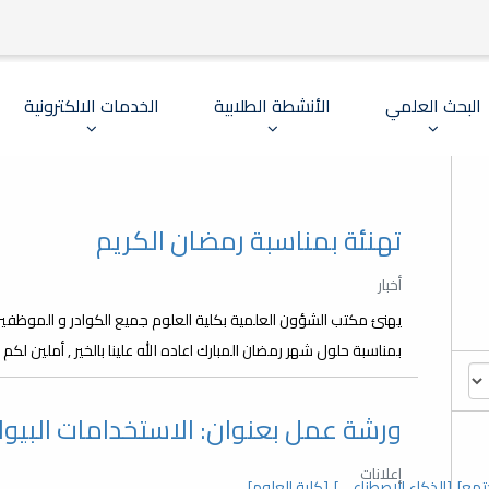
البحث العلمي
الأنشطة الطلابية
الخدمات الالكترونية
تهنئة بمناسبة رمضان الكريم
أخبار
يهنئ مكتب الشؤون العلمية بكلية العلوم جميع الكوادر و الموظفين
بمناسبة حلول شهر رمضان المبارك اعاده الله علينا بالخير , أملين لكم صيا
ورشة عمل بعنوان: الاستخدامات البيولوجية ل
إعلانات
تمع]
[الذكاء الاصطناعي]
[كلية العلوم]