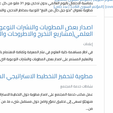
بمناسبة الاحتفال باليوم 
[المؤتمر السنوي الثالث]
[عدد خاص]
مطوية بعنوان "نحو جيل خال من التبغ" للتوعية بمخاطر التدخين، والت
اصدار بعض المطويات والنشرات التوعوي
العلمي(مشاريع التخرج والاطروحات وال
إعلانات
في اطار مساهمة كلية العلوم في نشر المعرفة وثقافة الاهتمام با
والتعليم المستمر على اصدار بعض المطويات والنشرات التوعوية التي 
مطوية لتحفيز التخطيط الاستراتيجي 
نشاطات خدمة المجتمع
عمل مكتب خدمة المجتمع على اصدار مطوية حول التخطيط الاستراتيجي
منهجيّةٍ تسعى إلى تحقيق تصوّرٍ واضح حول مستقبل شيء ما، من أ
من...