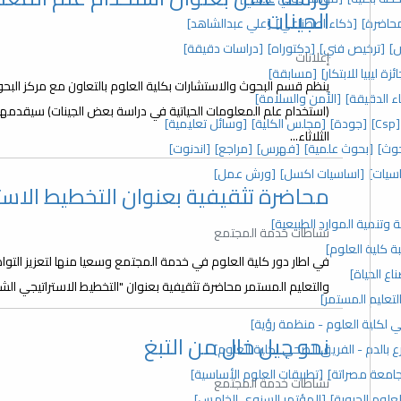
الجينات
حاضرة]
[ذكاء اصطناعي]
[علي عبدالشاهد]
]
[ترخيص فني]
[دكتوراه]
[دراسات دقيقة]
إعلانات
ئزة ليبيا للابتكار]
[مسابقة]
ينظم قسم البحوث والاستشارات بكلية العلوم بالتعاون مع مركز الب
اء الدقيقة]
[الأمن والسلامة]
[Csp]
[جودة]
[مجلس الكلية]
[وسائل تعليمية]
الثلاثاء...
وث]
[بحوث علمية]
[فهرس]
[مراجع]
[اندنوت]
سيات]
[اساسيات اكسل]
[ورش عمل]
محاضرة تثقيفية بعنوان التخطيط الاس
ة وتنمية الموارد الطبيعية]
نشاطات خدمة المجتمع
ة كلية العلوم]
في اطار دور كلية العلوم في خدمة المجتمع وسعيا منها لتعزيز ا
ع الحياة]
والتعليم المستمر محاضرة تثقيفية بعنوان "التخطيط الاستراتيجي ال
لتعليم المستمر]
 لكلية العلوم - منظمة رؤية]
نحو جيل خال من التبغ
ع بالدم - الفريق الصحي لكلية العلوم]
 جامعة مصراتة]
[تطبيقات العلوم الأساسية]
نشاطات خدمة المجتمع
علوم الحيوية]
[المؤتمر السنوي الخامس]