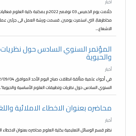
أخبار
ختُتمت يوم الخميس 03 نوفمبر 2022م بمكتب
مخاطرها)، التي استمرت يومين. قسمت ورشة العمل الى جزئين عملي
الاشعاع...
المؤتمر السنوي السادس حول نظريات و
والحيوية
أخبار
السنوي السادس حول نظريات وتطبيقات العلوم الأساسية والحيوية”. أف
محاضره بعنوان الاخطاء الاملائية والل
أخبار
نظم قسم الوسائل التعليمية بكلية العلوم محاضره بعنوان الاخطاء الا