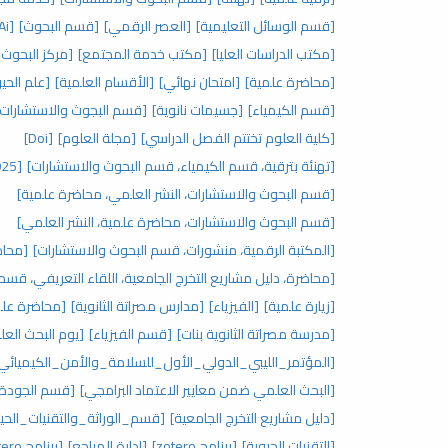
[قسم الوسائل التعليمية]
[العصر الرقمي]
[قسم البحوث]
[Ai]
[مكتب الدراسات العليا]
[مكتب خدمة المجتمع]
[مركز البحوث 
[محاضرة علمية]
[امتحان نهائي]
[الأقسام العلمية]
[علم الحيو
[قسم الكيمياء]
[جسيمات نانوية]
[قسم البجوث والاستشارات]
[كلية العلوم تختتم الفصل الدراسي]
[مجلة العلوم]
[Doi]
[تهنئة بترقية، قسم الكيمياء، قسم البحوث والاستشارات]
[2025]
[قسم البحوث والاستشارات، النشر العلمي، محاضرة علمية]
[قسم البحوث والاستشارات، محاضرة علمية، النشر العلمي]
[المكتبة الرقمية، منشورات، قسم البحوث والاستشارات]
[محاض
[محاضرة، دليل مشاريع التخرج الجامعية، اللقاء التعريفي، قس
[زيارة علمية]
[الفيزياء]
[مدارس مصراتة الثانوية]
[محاضرة علمي
[مدرسة مصراتة الثانوية بنات]
[قسم الفيزياء]
[يوم البحث العل
[المؤتمر_الليبي_الدولي_الأول_للسلامة_والأمن_الكيميائي
[البحث العلمي ضمن معايير الاعتماد البرامجي]
[قسم الجودة ب
[دليل مشاريع التخرج الجامعية]
[قسم_الوراثة_والتقنيات_الحيو
[التقنيات الحيوية]
[برنامج zotero]
[إدارة المراجع]
[برنامج zotero]