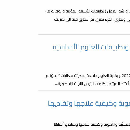
ة كلية العلوم فعاليات ورشة العمل ( تطبيقات الأشعة المؤينة والوقاية من
 ونظري. الجزء نظري تم التطرق فيه الى تعريف
تطبيقات العلوم الأساسية
في أجواء علمية متألقة انطلقت صباح اليوم الأحد الموافق 2022/09/04م بكلية العلوم جامعة مصراتة فعاليات “المؤتمر
تتح المؤتمر بكلمات لرئيس اللجنة التحضيرية...
غوية وكيفية علاجها وتفاديها
ملائية واللغوية وكيفية علاجها وتفاديها ألقاها