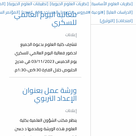
 العلوم الحيوية]
[تطبيقات العلوم الحيوية]
[المؤتمر السنوي الخامس]
فعالية اليوم العالمي
رونا_المستجد covid_19#]
[المؤتمر السنوي الثالث]
[عدد خاص]
للسكري
إعلانات
تتشرف كلية العلوم بدعوة الجميع
لحضور فعالية اليوم العالمي للسكري
يوم الخميس 03/11/2023 في مدرج
الحلبوص خلال الفترة 9:30ص-1:30م.
ورشة عمل بعنوان
الإعداد التربوي
إعلانات
ينظم مكتب الشؤون العلمية بكلية
العلوم هذه الورشة ويقدمها د حسن