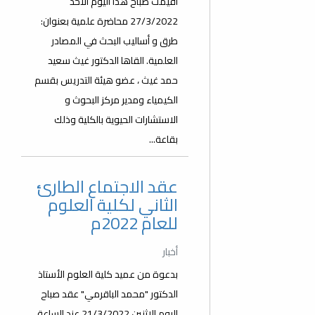
أقيمت صباح هذا اليوم الاحد
27/3/2022 محاضرة علمية بعنوان:
طرق و أساليب البحث في المصادر
العلمية. القاها الدكتور غيث سعيد
حمد غيث ، عضو هيئة التدريس بقسم
الكيمياء ومدير مركز البحوث و
الاستشارات الحيوية بالكلية وذلك
بقاعة...
عقد الاجتماع الطارئ
الثاني لكلية العلوم
للعام 2022م
أخبار
بدعوة من عميد كلية العلوم الأستاذ
الدكتور "محمد الباقرمي" عقد صباح
اليوم الاثنين 21/3/2022 عند الساعة