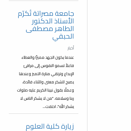
جامعة مصراتة تُكرّم
الأستاذ الدكتور
الطاهر مصطفى
الحبقي
أخبار
عندما يكون الجهد مميزًا والعطاء
فاعلاً تسمو النفوس إلى مرافئ
الإبداع وترتقي منارة التميز وعندها
يصبح للشكر معنى وللثناء فائدة،
وعملًا بقول نبينا الكريم عليه صلوات
ربنا وسلامه، "من لا يشكر الناس لا
يشكر الله"، احتفت...
زيارة كلية العلوم