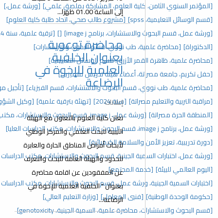
لعلوم، المشاركة بملصق علمي]
[ورشة عمل،]
إلى الساعة 01.00 ظهرا...
مشروع طالب صحي، اتحاد طلبة كلية العلوم]
برنامج image j]
[]
[ترقية علمية، سنة 2024]
[كليات العلوم]
محاضرة توعوية
نووي، قسم البحوث والاستشارات]
بعنوان الخلفية
رق، قسم الوسائل التعليمية]
العلمية للإخوة في
اء هيئة تدريس متميزين]
الرضاعة
لبحوث والاستشارات، قسم الفيزياء]
[تأجيل موعد محاضرة]
سنة 2024]
[تهنئة بترقية علمية]
[وكيل الشؤون العلمية]
إعلانات
رات، مكتب الدراسات العليا]
تعلن كلية العلوم بالتعاون مع الهيئة
الليبية للبحث العلمي والمركز الوطني
ة الكيميائية]
لأبحاث أمراض المناطق الحارة والعابرة
ية، قسم البحوث والاستشارات، مكتب الدراسات العليا والتدريب]
للحدود والهيئة العامة للبحث والتعرف
جتمع]
عن المفقودين عن اقامة محاضرة
مل، قسم البحوث والاستشارات، مكتب الدراسات العليا والتدريب]
بعنوان " الخلفية العلمية للإخوة في
لمعامل]
[وزارة التعليم العالي]
الرضاعة...
 السمية الجينية، genotoxicity]