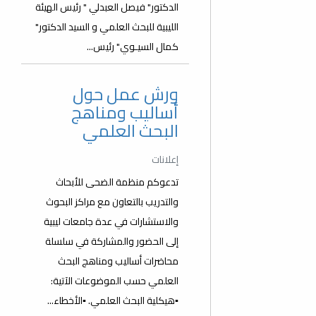
الدكتور" فيصل العبدلي " رئيس الهيئة
الليبية للبحث العلمي و السيد الدكتور"
كمال السيـوي" رئيس...
ورش عمل حول
أساليب ومناهج
البحث العلمي
إعلانات
تدعوكم منظمة الضحى للأبحاث
والتدريب بالتعاون مع مراكز البحوث
والاستشارات في عدة جامعات ليبية
إلى الحضور والمشاركة في سلسلة
محاضرات أساليب ومناهج البحث
العلمي حسب الموضوعات الآتية:
▪️هيكلية البحث العلمي. ▪️الأخطاء...