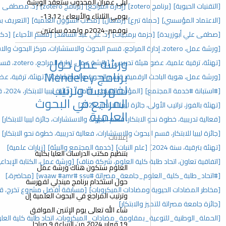
ليلى عمران المجدوب ستعقد الورشة
[إدارة المراجع]
[برنامج zotero]
[د. مصطفى علي أبوزريدة]
[إفطار جماعي]
يومي الثلاثاء والأربعاء : 13،12-
[رمضان]
[مكتب الشؤون العلمية]
[التعريف بحزمة برمجيات google]
نوفمبر-2024م ولمدة ساعتين...
جيات]
[د. علي عبد الشاهد]
[قسم الأحياء]
[دكتوراة]
[حفل تكريم]
ورشة عمل حول
دريس]
[ورشة عمل، إدارة المراجع، zotero، قسم البحوث والاستشارات]
برنامج Mendeley
، قسم البحوث والاستشارات]
[تهنئة، ترقية، عضو هيئة تدريس، 2025]
لفهرسة وترتيب
تمر السنوي الثامن]
[جائزة ليبيا للابتكار، 2024، قسم البحوث والاستشارات]
المراجع في البحوث
للابتكار، 2024]
العلمية
، قسم البحوث والاستشارات، جائزة ليبيا للابتكار]
[المؤتمر السنوي]
والاستشارات، فعالية تدريبية، خطوة نحو الابتكار]
[مؤتمرات]
إعلانات
نبات]
[خدمة المجتمع والبيئة]
[زيارات علمية]
بتنظيم مكتب الدراسات العليا بكلية
العلوم، شركة مناف]
[ورشة عمل، الكتابة الإبداعية، اتحاد طلبة كلية العلوم]
العلوم ستكون هناك ورشة عمل
#ssu ‏#waaw #amr]
[محاضرة،]
حول استخدام برنامج ميندلي لفهرسة
ت الميكروبات]
[مسابقة أفضل مشروع تخرج، قسم البحوث والاستشارات]
وترتيب المراجع في البحوث العلمية إن
ار]
شاء الله تعالى يوم الإثنين الموافق
ة_مضادات_الميكروبات، اتحاد طلبة كلية العلوم]
19 فبراير 2024 من الساعة 9 صباحا