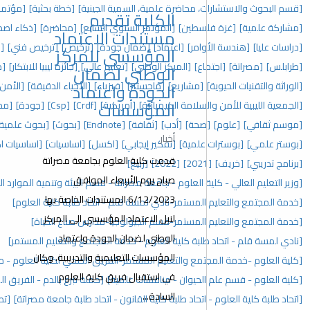
ة علمية، السمية الجينية]
[خطة بحثية]
[مؤتمر دولي علمي]
الكلية تقديم
[المؤتمر السنوي السابع]
[محاضرة]
[ذكاء اصطناعي]
[علي عبدالشاهد]
مستندات الاعتماد
عتماد]
[ضمان جودة]
[ترخيص]
[ترخيص فني]
[دكتوراه]
[دراسات دقيقة]
المؤسسي للمركز
ركز الوطني]
[تعليم عالي]
[جائزة ليبيا للابتكار]
[مسابقة]
الوطني لضمان
ع]
[ماجستير]
[فيزياء]
[الأحياء الدقيقة]
[الأمن والسلامة]
الجودة واعتماد
المؤسسات
لكيميائية]
[أمريكية]
[Crdf]
[Csp]
[جودة]
[مجلس الكلية]
[وسائل تعليمية]
أدب]
[ثقافة]
[Endnote]
[بحوث]
[بحوث علمية]
[فهرس]
[مراجع]
[اندنوت]
أخبار
[تفكير إيجابي]
[اكسل]
[اساسيات]
[اساسيات اكسل]
[ورش عمل]
قدمت كلية العلوم بجامعة مصراتة
[2
[ربيع]
صباح يوم الأربعاء الموافق
م - جامعة مصراتة - قسم البيئة وتنمية الموارد الطبيعية]
6/12/2023 المستندات الخاصة بها
نادي لمسة قلم - اتحاد طلبة كلية العلوم]
لنيل الاعتماد المؤسسي الى المركز
-قسم الجيولوجيا-مدارس صناع الحياة]
الوطني لضمان الجودة واعتماد
ة العلوم - خدمة المجتمع والتعليم المستمر]
المؤسسات التعليمية والتدريبية، وكان
تعليم المستمر-الفريق الصحي لكلية العلوم - منظمة رؤية]
في استقبال فريق كلية العلوم
 - مناقشات علمية]
[حملة تبرع بالدم - الفريق الصحي لكلية العلوم]
السادة...
لبة كلية القانون - اتحاد طلبة جامعة مصراتة]
[تطبيقات العلوم الأساسية]