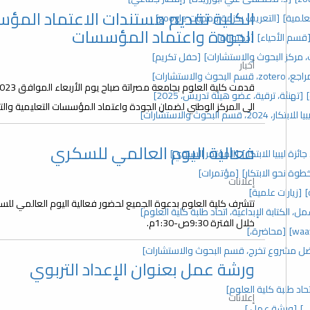
الكلية تقديم مستندات الاعتماد المؤ
علمية]
[التعريف بحزمة برمجيات google]
الجودة واعتماد المؤسسات
قسم الأحياء]
[دكتوراة]
[حفل تكريم]
أخبار
 والاستشارات]
[تهنئة، ترقية، عضو هيئة تدريس، 2025]
الى المركز الوطني لضمان الجودة واعتماد المؤسسات التعليمية والتد
 2024، قسم البحوث والاستشارات]
فعالية اليوم العالمي للسكري
زة ليبيا للابتكار]
[المؤتمر السنوي]
خطوة نحو الابتكار]
[مؤتمرات]
إعلانات
]
[زيارات علمية]
، الكتابة الإبداعية، اتحاد طلبة كلية العلوم]
خلال الفترة 9:30ص-1:30م.
[محاضرة،]
ل مشروع تخرج، قسم البحوث والاستشارات]
ورشة عمل بعنوان الإعداد التربوي
د طلبة كلية العلوم]
إعلانات
ي]
[ورشة عمل،]