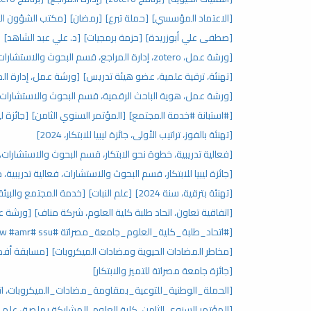
[الاعتماد المؤسسي]
[حملة تبرع]
[رمضان]
[مكتب الشؤون ال
[صطفى علي أبوزريدة]
[حزمة برمجيات]
[د. علي عبد الشاهد]
[
[ورشة عمل، zotero، إدارة المراجع، قسم البحوث والاستشارات، مركز البحوث والاستشارات]
[تهنئة، ترقية علمية، عضو هيئة تدريس]
[ورشة عمل، إدارة المراجع، zotero، قسم البحوث
[ورشة عمل، هوية الباحث الرقمية، قسم البحوث والاستشارات]
[#استبانة #خدمة المجتمع]
[المؤتمر السنوي الثامن]
[جائزة ليبيا للابتكار،
[تهنئة بالفوز، تراتيب الأولى، جائزة ليبيا للابتكار، 2024]
[فعالية تدريبية، خطوة نحو الابتكار، قسم البحوث والاستشارات، جائ
[جائزة ليبيا للابتكار، قسم البحوث والاستشارات، فعالية تدريبية، 
[تهنئة بترقية، سنة 2024]
[علم النبات]
[خدمة المجتمع والبيئة
[اتفاقية تعاون، اتحاد طلبة كلية العلوم، شركة مناف]
[ورشة عمل
[#اتحاد_طلبة_كلية_العلوم_جامعة_مصراتة ‏#ssu ‏#waaw #amr]
[مخاطر المضادات الحيوية ومضادات الميكروبات]
[مسابقة أفض
[جائزة جامعة مصراتة للتميز والابتكار]
[الحملة_الوطنية_للتوعية_بمقاومة_مضادات_الميكروبات، اتحا
[المؤتمر السنوي الثامن، كلية العلوم، المشاركة بملصق علم