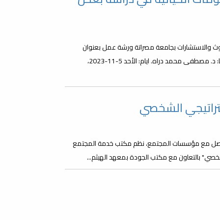
حوث والاستشارات بجامعة مصراتة ورشة عمل بعنوان
(استخدام علم المعلومات الحياتية في دراسة بعض الجينات) سيقدمها: د. مصطفى محمد دراه. ايام: الأحد 5-11-2023،
تراتيجي الشخصي
لتواصل مع مؤسسات المجتمع، نظم مكتب خدمة المجتمع
شخصي" بالتعاون مع مكتب الجودة بمعهد الهيثم...