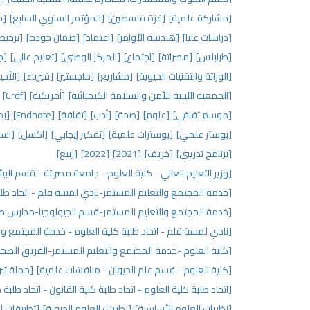
[مشاركة علمية]
[غزة فلسطين]
[المؤتمر السنوي السابع]
[م
[دراسات عليا]
[هندسة الأوامر]
[اعتماد]
[ضمان جودة]
[ترخيص
[طرابلس]
[مصراتة]
[اجتماع]
[المركز الوطني]
[تعليم عالي]
[جا
[الوراثة والتقنيات الحيوية]
[مشاريع]
[ماجستير]
[فيزياء]
[الأحي
[الجمعية الليبية للأمن والسلامة الكيميائية]
[أمريكية]
[Crdf]
[موسم ثقافي]
[علوم]
[صحة]
[أدب]
[ثقافة]
[Endnote]
[بح
[بوستر علمي]
[بوسترات علمية]
[تفكير إيجابي]
[اكسل]
[اسا
[برنامج تدريبي]
[خريف]
[2021]
[2022]
[ربيع]
[وزير التعليم العالي - كلية العلوم - جامعة مصراتة - قسم البيئ
[خدمة المجتمع والتعليم المستمر-نادي لمسة قلم - اتحاد طلب
[خدمة المجتمع والتعليم المستمر-قسم الجيولوجيا-مدارس صنا
[نادي لمسة قلم - اتحاد طلبة كلية العلوم - خدمة المجتمع وا
[كلية العلوم -خدمة المجتمع والتعليم المستمر-الفريق الصحي
[كلية العلوم - قسم علم الحيوان - مناقشات علمية]
[حملة تبر
[اتحاد طلبة كلية العلوم - اتحاد طلبة كلية القانون - اتحاد طلبة
[نظريات العلوم الأساسية]
[نظريات العلوم الحيوية]
[تطبيقات ال