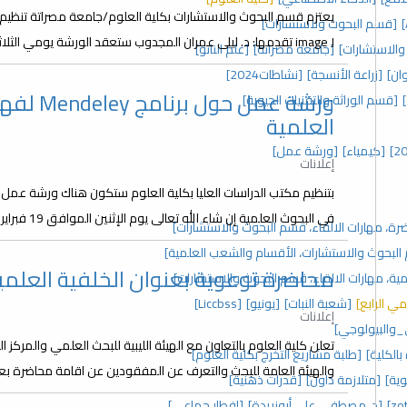
يعتزم قسم البحوث والاستشارات بكلية العلوم/جامعة مصراتة تنظيم و
[قسم البحوث ولاستشارات]
image J تقدمها: د. ليلى عمران المجدوب ستعقد الورشة يومي الثلاثاء والأربعاء : 13،12-نوفمبر-2024م ولمدة ساعتين...
والاستشارات]
[جامعة مصراتة]
[علم النانو]
ان]
[زراعة الأنسجة]
[نشاطات2024]
ورشة عمل
[قسم الوراثة والتقنيات الحيوية]
العلمية
[كيمياء]
[ورشة عمل]
إعلانات
بتنظيم مكتب الدراسات العليا بكلية العلوم ستكون هناك ورشة عمل 
في البحوث العلمية إن شاء الله تعالى يوم الإثنين الموافق 19 فبراير 2024 من الساعة 9 صباحا إلى الساعة 01.00 ظهرا...
رة، مهارات الالقاء، قسم البحوث والاستشارات]
م البحوث والاستشارات، الأقسام والشعب العلمية]
محاضرة توعوية بعنوان الخلفية العلمي
ة، مهارات الالقاء، قسم البحوث والاستشارات]
مي الرابع]
[شعبة النبات]
[يونيو]
[Liccbss]
إعلانات
_والبيولوجي]
تعلن كلية العلوم بالتعاون مع الهيئة الليبية للبحث العلمي والمركز ا
الكلية]
[طلبة مشاريع التخرج بكلية العلوم]
والهيئة العامة للبحث والتعرف عن المفقودين عن اقامة محاضرة بعنوا
ية]
[متلازمة داون]
[قدرات ذهنية]
[د. مصطفى علي أبوزريدة]
[إفطار جماعي]