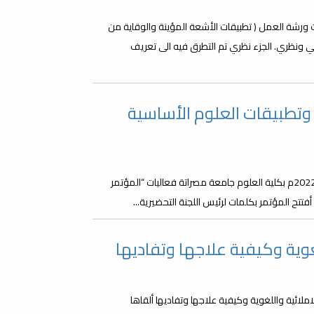
ة كلية العلوم فعاليات ورشة العمل ( تطبيقات الأشعة المؤينة والوقاية من
 ونظري. الجزء نظري تم التطرق فيه الى تعريف
تطبيقات العلوم الأساسية
في أجواء علمية متألقة انطلقت صباح اليوم الأحد الموافق 2022/09/04م بكلية العلوم جامعة مصراتة فعاليات “المؤتمر
تتح المؤتمر بكلمات لرئيس اللجنة التحضيرية...
غوية وكيفية علاجها وتفاديها
ملائية واللغوية وكيفية علاجها وتفاديها ألقاها