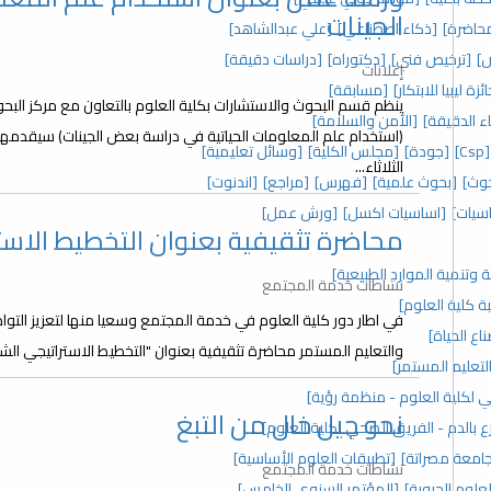
الجينات
حاضرة]
[ذكاء اصطناعي]
[علي عبدالشاهد]
]
[ترخيص فني]
[دكتوراه]
[دراسات دقيقة]
إعلانات
ئزة ليبيا للابتكار]
[مسابقة]
ينظم قسم البحوث والاستشارات بكلية العلوم بالتعاون مع مركز الب
اء الدقيقة]
[الأمن والسلامة]
[Csp]
[جودة]
[مجلس الكلية]
[وسائل تعليمية]
الثلاثاء...
وث]
[بحوث علمية]
[فهرس]
[مراجع]
[اندنوت]
سيات]
[اساسيات اكسل]
[ورش عمل]
محاضرة تثقيفية بعنوان التخطيط الاس
ة وتنمية الموارد الطبيعية]
نشاطات خدمة المجتمع
ة كلية العلوم]
في اطار دور كلية العلوم في خدمة المجتمع وسعيا منها لتعزيز ا
ع الحياة]
والتعليم المستمر محاضرة تثقيفية بعنوان "التخطيط الاستراتيجي ال
لتعليم المستمر]
 لكلية العلوم - منظمة رؤية]
نحو جيل خال من التبغ
ع بالدم - الفريق الصحي لكلية العلوم]
 جامعة مصراتة]
[تطبيقات العلوم الأساسية]
نشاطات خدمة المجتمع
علوم الحيوية]
[المؤتمر السنوي الخامس]