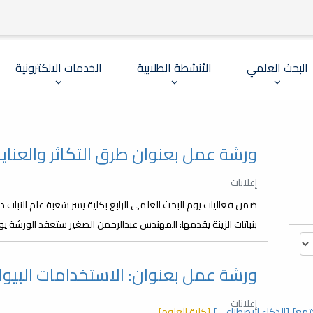
البحث العلمي
الأنشطة الطلابية
الخدمات الالكترونية
ورشة عمل بعنوان طرق التكاثر والعناية ب
إعلانات
ضمن فعاليات يوم البحث العلمي الرابع بكلية يسر شعبة علم النبات 
بنباتات الزينة يقدمها: المهندس عبدالرحمن الصغير ستعقد الورشة يوم السبت: 31-05-2025م وذلك على ت
ورشة عمل بعنوان: الاستخدامات البيولوجية ل
إعلانات
تمع]
[الذكاء الاصطناعي]
[كلية العلوم]