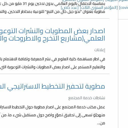
بمناسبة الاحتفال باليوم 
[المؤتمر السنوي الثالث]
[عدد خاص]
مطوية بعنوان "نحو جيل خال من التبغ" للتوعية بمخاطر التدخين، والت
اصدار بعض المطويات والنشرات التوعوي
العلمي(مشاريع التخرج والاطروحات وال
إعلانات
في اطار مساهمة كلية العلوم في نشر المعرفة وثقافة الاهتمام با
والتعليم المستمر على اصدار بعض المطويات والنشرات التوعوية التي 
مطوية لتحفيز التخطيط الاستراتيجي 
نشاطات خدمة المجتمع
عمل مكتب خدمة المجتمع على اصدار مطوية حول التخطيط الاستراتيجي
منهجيّةٍ تسعى إلى تحقيق تصوّرٍ واضح حول مستقبل شيء ما، من أ
من...