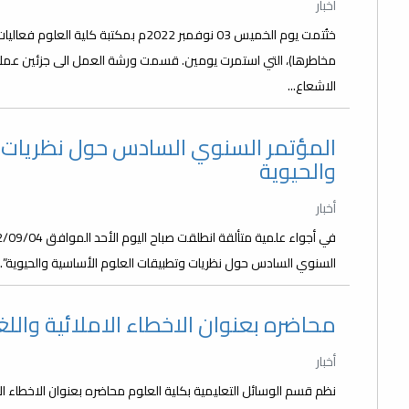
أخبار
ختُتمت يوم الخميس 03 نوفمبر 2022م بمكتب
مخاطرها)، التي استمرت يومين. قسمت ورشة العمل الى جزئين عملي
الاشعاع...
المؤتمر السنوي السادس حول نظريات و
والحيوية
أخبار
السنوي السادس حول نظريات وتطبيقات العلوم الأساسية والحيوية”. أف
محاضره بعنوان الاخطاء الاملائية والل
أخبار
نظم قسم الوسائل التعليمية بكلية العلوم محاضره بعنوان الاخطاء الا