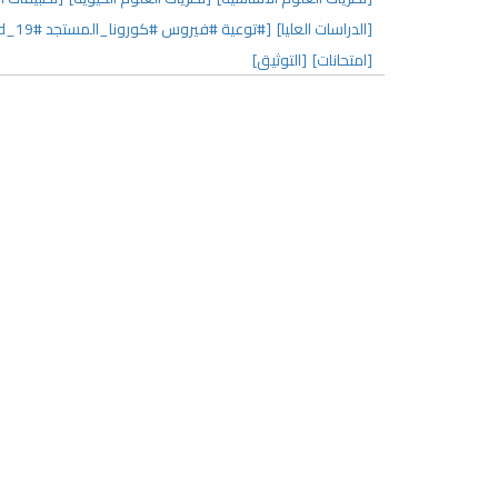
[الدراسات العليا]
[#توعية #فيروس #كورونا_المستجد covid_19#]
[امتحانات]
[التوثيق]