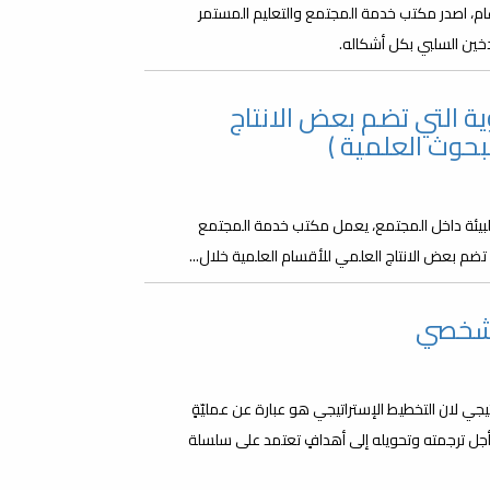
العالمي بدون تدخين يوم 31 مايو من كل عام، اصدر مكتب خدمة المجتمع والتعليم المستمر
دخين السلبي بكل أشكاله.
ة التي تضم بعض الانتاج
بحوث العلمية )
لبيئة داخل المجتمع، يعمل مكتب خدمة المجتمع
تضم بعض الانتاج العلمي للأقسام العلمية خلال...
الشخصي
 لان التخطيط الإستراتيجي هو عبارة عن عمليّةٍ
جل ترجمته وتحويله إلى أهدافٍ تعتمد على سلسلة