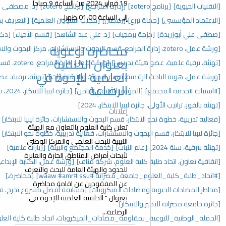
19 فبراير 2024 من الساعة 9 صباحا
[إدارة المراجع]
[برنامج zotero]
[د. مصطفى علي أبوزريدة]
[إفطار جماعي]
إلى الساعة 01.00 ظهرا...
[رمضان]
[مكتب الشؤون العلمية]
[التعريف بحزمة برمجيات google]
جيات]
[د. علي عبد الشاهد]
[قسم الأحياء]
[دكتوراة]
محاضرة توعوية
[حفل تكريم]
بعنوان الخلفية
دريس]
[ورشة عمل، إدارة المراجع، zotero، قسم البحوث والاستشارات]
العلمية للإخوة في
، قسم البحوث والاستشارات]
[تهنئة، ترقية، عضو هيئة تدريس، 2025]
الرضاعة
تمر السنوي الثامن]
[جائزة ليبيا للابتكار، 2024، قسم البحوث والاستشارات]
للابتكار، 2024]
إعلانات
، قسم البحوث والاستشارات، جائزة ليبيا للابتكار]
[المؤتمر السنوي]
تعلن كلية العلوم بالتعاون مع الهيئة
والاستشارات، فعالية تدريبية، خطوة نحو الابتكار]
[مؤتمرات]
الليبية للبحث العلمي والمركز الوطني
نبات]
[خدمة المجتمع والبيئة]
[زيارات علمية]
لأبحاث أمراض المناطق الحارة والعابرة
العلوم، شركة مناف]
[ورشة عمل، الكتابة الإبداعية، اتحاد طلبة كلية العلوم]
للحدود والهيئة العامة للبحث والتعرف
#ssu ‏#waaw #amr]
[محاضرة،]
عن المفقودين عن اقامة محاضرة
ت الميكروبات]
[مسابقة أفضل مشروع تخرج، قسم البحوث والاستشارات]
بعنوان " الخلفية العلمية للإخوة في
ار]
الرضاعة...
ة_مضادات_الميكروبات، اتحاد طلبة كلية العلوم]