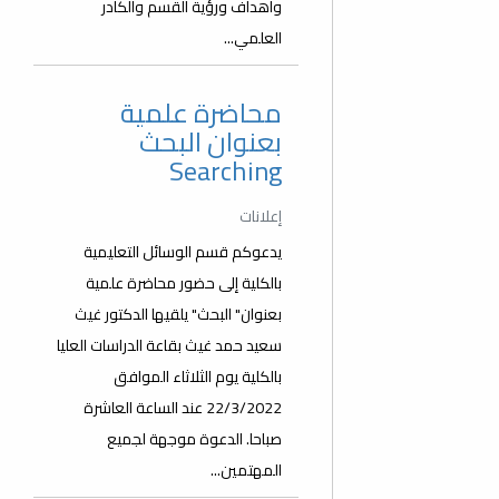
وأهداف ورؤية القسم والكادر
العلمي...
محاضرة علمية
بعنوان البحث
Searching
إعلانات
يدعوكم قسم الوسائل التعليمية
بالكلية إلى حضور محاضرة علمية
بعنوان" البحث" يلقيها الدكتور غيث
سعيد حمد غيث بقاعة الدراسات العليا
بالكلية يوم الثلاثاء الموافق
22/3/2022 عند الساعة العاشرة
صباحا. الدعوة موجهة لجميع
المهتمين...