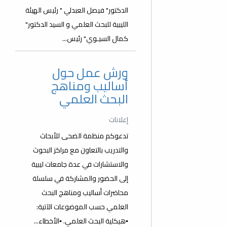
الدكتور" فيصل العبدلي " رئيس الهيئة
الليبية للبحث العلمي و السيد الدكتور"
كمال السيـوي" رئيس...
ورش عمل حول
أساليب ومناهج
البحث العلمي
إعلانات
تدعوكم منظمة الضحى للأبحاث
والتدريب بالتعاون مع مراكز البحوث
والاستشارات في عدة جامعات ليبية
إلى الحضور والمشاركة في سلسلة
محاضرات أساليب ومناهج البحث
العلمي حسب الموضوعات الآتية:
▪️هيكلية البحث العلمي. ▪️الأخطاء...