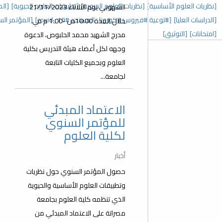
 العلوم الحيوية]
[تطبيقات العلوم الحيوية]
[المؤتمر السنوي الخامس]
الشهوبي يوم الثلاثاء 21/11/2023
رونا_المستجد covid_19#]
[المؤتمر السنوي الثالث]
[عدد خاص]
خلال المدة 10:00ص -1:00 م في
مدرج الشهيد محمد الحلبوص، الدعوة
وجهه لكل أعضاء هيئة التدريس بكلية
العلوم وبجميع الكليات التابعة
لجامعة...
الاعتماد المبدئي
للمؤتمر السنوي
لكلية العلوم
أخبار
حصول المؤتمر السنوي حول نظريات
وتطبيقات العلوم الأساسية والحيوية
الذي تنظمه كلية العلوم بجامعة
مصراتة على الاعتماد المبدئي من