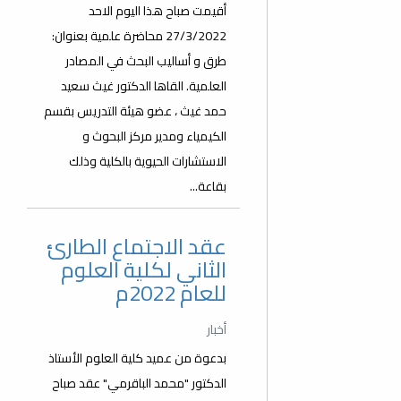
أقيمت صباح هذا اليوم الاحد
27/3/2022 محاضرة علمية بعنوان:
طرق و أساليب البحث في المصادر
العلمية. القاها الدكتور غيث سعيد
حمد غيث ، عضو هيئة التدريس بقسم
الكيمياء ومدير مركز البحوث و
الاستشارات الحيوية بالكلية وذلك
بقاعة...
عقد الاجتماع الطارئ
الثاني لكلية العلوم
للعام 2022م
أخبار
بدعوة من عميد كلية العلوم الأستاذ
الدكتور "محمد الباقرمي" عقد صباح