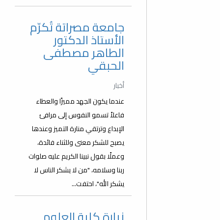
جامعة مصراتة تُكرّم
الأستاذ الدكتور
الطاهر مصطفى
الحبقي
أخبار
عندما يكون الجهد مميزًا والعطاء
فاعلاً تسمو النفوس إلى مرافئ
الإبداع وترتقي منارة التميز وعندها
يصبح للشكر معنى وللثناء فائدة،
وعملًا بقول نبينا الكريم عليه صلوات
ربنا وسلامه، "من لا يشكر الناس لا
يشكر الله"، احتفت...
زيارة كلية العلوم