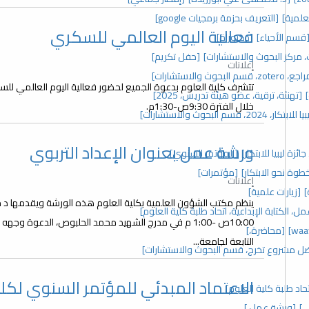
علمية]
[التعريف بحزمة برمجيات google]
فعالية اليوم العالمي للسكري
قسم الأحياء]
[دكتوراة]
[حفل تكريم]
إعلانات
 والاستشارات]
[تهنئة، ترقية، عضو هيئة تدريس، 2025]
خلال الفترة 9:30ص-1:30م.
 2024، قسم البحوث والاستشارات]
ورشة عمل بعنوان الإعداد التربوي
زة ليبيا للابتكار]
[المؤتمر السنوي]
خطوة نحو الابتكار]
[مؤتمرات]
إعلانات
]
[زيارات علمية]
، الكتابة الإبداعية، اتحاد طلبة كلية العلوم]
10:00ص -1:00 م في مدرج الشهيد محمد الحلبوص، الدعوة و
[محاضرة،]
التابعة لجامعة...
ل مشروع تخرج، قسم البحوث والاستشارات]
الاعتماد المبدئي للمؤتمر السنوي لكلي
د طلبة كلية العلوم]
ي]
[ورشة عمل،]