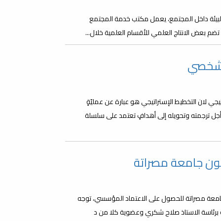
لبيئة داخل المجتمع، يعمل مكتب خدمة المجتمع
تضم بعض الانتاج العلمي للأقسام العلمية خلال...
الشخصي
 لان التخطيط الإستراتيجي هو عبارة عن عمليّةٍ
جل ترجمته وتحويله إلى أهدافٍ تعتمد على سلسلة
نون جامعة مصراتة
 الكليات التابعة لجامعة مصراتة للحصول على الاعتماد المؤسسي، توجه
ة برئاسة الاستاذ صلاح شكري وعضوية كلا من د