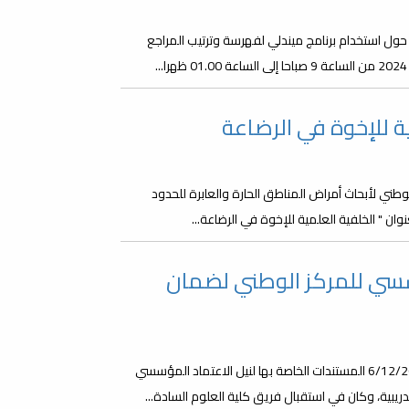
حول استخدام برنامج ميندلي لفهرسة وترتيب المراجع
ة للإخوة في الرضاعة
لوطني لأبحاث أمراض المناطق الحارة والعابرة للحدود
ن " الخلفية العلمية للإخوة في الرضاعة...
سسي للمركز الوطني لضمان
قدمت كلية العلوم بجامعة مصراتة صباح يوم الأربعاء الموافق 6/12/2023 المستندات الخاصة بها لنيل الاعتماد المؤسسي
ريبية، وكان في استقبال فريق كلية العلوم السادة...