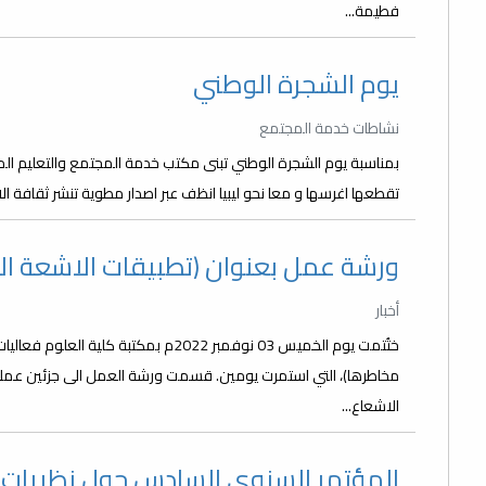
فطيمة...
يوم الشجرة الوطني
نشاطات خدمة المجتمع
بمناسبة يوم الشجرة الوطني تبنى مكتب خدمة المجتمع والتعليم المس
تقطعها اغرسها و معا نحو ليبيا انظف عبر اصدار مطوية تنشر ثقافة الا
ورشة عمل بعنوان (تطبيقات الاشعة ال
أخبار
ختُتمت يوم الخميس 03 نوفمبر 2022م بمكتب
مخاطرها)، التي استمرت يومين. قسمت ورشة العمل الى جزئين عملي
الاشعاع...
المؤتمر السنوي السادس حول نظريات و