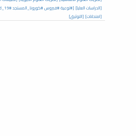
[الدراسات العليا]
[#توعية #فيروس #كورونا_المستجد covid_19#]
[امتحانات]
[التوثيق]