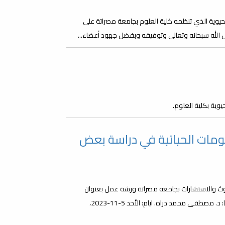
يوية الذي تنظمه كلية العلوم بجامعة مصراتة على
ضل الله سبحانه وتعالى وتوفيقه وبفضل جهود أعضاء...
وية بكلية العلوم.
ومات الحياتية في دراسة بعض
حوث والاستشارات بجامعة مصراتة ورشة عمل بعنوان
(استخدام علم المعلومات الحياتية في دراسة بعض الجينات) سيقدمها: د. مصطفى محمد دراه. ايام: الأحد 5-11-2023،