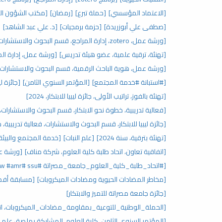
[الاعتماد المؤسسي]
[حملة تبرع]
[رمضان]
[مكتب الشؤون ال
[صطفى علي أبوزريدة]
[حزمة برمجيات]
[د. علي عبد الشاهد]
[
[ورشة عمل، zotero، إدارة المراجع، قسم البحوث والاستشارات، مركز البحوث والاستشارات]
[تهنئة، ترقية علمية، عضو هيئة تدريس]
[ورشة عمل، إدارة المراجع، zotero، قسم البحوث
[ورشة عمل، هوية الباحث الرقمية، قسم البحوث والاستشارات]
[#استبانة #خدمة المجتمع]
[المؤتمر السنوي الثامن]
[جائزة ليبيا للابتكار،
[تهنئة بالفوز، تراتيب الأولى، جائزة ليبيا للابتكار، 2024]
[فعالية تدريبية، خطوة نحو الابتكار، قسم البحوث والاستشارات، جائ
[جائزة ليبيا للابتكار، قسم البحوث والاستشارات، فعالية تدريبية، 
[تهنئة بترقية، سنة 2024]
[علم النبات]
[خدمة المجتمع والبيئة
[اتفاقية تعاون، اتحاد طلبة كلية العلوم، شركة مناف]
[ورشة عمل
[#اتحاد_طلبة_كلية_العلوم_جامعة_مصراتة ‏#ssu ‏#waaw #amr]
[مخاطر المضادات الحيوية ومضادات الميكروبات]
[مسابقة أفض
[جائزة جامعة مصراتة للتميز والابتكار]
[الحملة_الوطنية_للتوعية_بمقاومة_مضادات_الميكروبات، اتحا
[المؤتمر السنوي الثامن، كلية العلوم، المشاركة بملصق علم