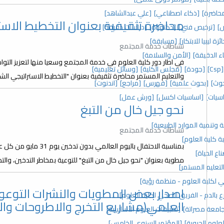
حاضرة]
[ذكاء اصطناعي]
[علي عبدالشاهد]
محاضرة تثقيفية بعنوان التخطيط الاس
]
[ترخيص فني]
[دكتوراه]
[دراسات دقيقة]
ئزة ليبيا للابتكار]
[مسابقة]
نشاطات خدمة المجتمع
اء الدقيقة]
[الأمن والسلامة]
في اطار دور كلية العلوم في خدمة المجتمع وسعيا منها لتعزيز ا
[Csp]
[جودة]
[مجلس الكلية]
[وسائل تعليمية]
والتعليم المستمر محاضرة تثقيفية بعنوان "التخطيط الاستراتيجي ال
وث]
[بحوث علمية]
[فهرس]
[مراجع]
[اندنوت]
سيات]
[اساسيات اكسل]
[ورش عمل]
نحو جيل خال من التبغ
ة وتنمية الموارد الطبيعية]
نشاطات خدمة المجتمع
ة كلية العلوم]
بمناسبة الاحتفال باليوم 
ع الحياة]
مطوية بعنوان "نحو جيل خال من التبغ" للتوعية بمخاطر التدخين، والت
لتعليم المستمر]
 لكلية العلوم - منظمة رؤية]
اصدار بعض المطويات والنشرات التوعوي
ع بالدم - الفريق الصحي لكلية العلوم]
العلمي(مشاريع التخرج والاطروحات وال
 جامعة مصراتة]
[تطبيقات العلوم الأساسية]
علوم الحيوية]
[المؤتمر السنوي الخامس]