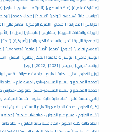
[مشاركة علمية]
[غزة فلسطين]
[المؤتمر السنوي السابع]
[م
[دراسات عليا]
[هندسة الأوامر]
[اعتماد]
[ضمان جودة]
[ترخيص
[طرابلس]
[مصراتة]
[اجتماع]
[المركز الوطني]
[تعليم عالي]
[جا
[الوراثة والتقنيات الحيوية]
[مشاريع]
[ماجستير]
[فيزياء]
[الأحي
[الجمعية الليبية للأمن والسلامة الكيميائية]
[أمريكية]
[Crdf]
[موسم ثقافي]
[علوم]
[صحة]
[أدب]
[ثقافة]
[Endnote]
[بح
[بوستر علمي]
[بوسترات علمية]
[تفكير إيجابي]
[اكسل]
[اسا
[برنامج تدريبي]
[خريف]
[2021]
[2022]
[ربيع]
[وزير التعليم العالي - كلية العلوم - جامعة مصراتة - قسم البيئ
[خدمة المجتمع والتعليم المستمر-نادي لمسة قلم - اتحاد طلب
[خدمة المجتمع والتعليم المستمر-قسم الجيولوجيا-مدارس صنا
[نادي لمسة قلم - اتحاد طلبة كلية العلوم - خدمة المجتمع وا
[كلية العلوم -خدمة المجتمع والتعليم المستمر-الفريق الصحي
[كلية العلوم - قسم علم الحيوان - مناقشات علمية]
[حملة تبر
[اتحاد طلبة كلية العلوم - اتحاد طلبة كلية القانون - اتحاد طلبة
[نظريات العلوم الأساسية]
[نظريات العلوم الحيوية]
[تطبيقات ال