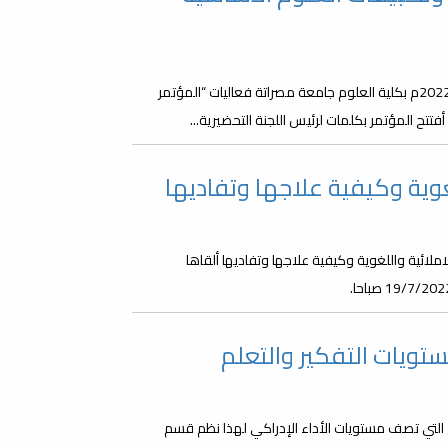
في أجواء علمية متألقة انطلقت صباح اليوم الأحد الموافق 2022/09/04م بكلية العلوم جامعة مصراتة فعاليات “المؤتمر
تتح المؤتمر بكلمات لرئيس اللجنة التحضيرية...
غوية وكيفية علاجها وتفاديها
ملائية واللغوية وكيفية علاجها وتفاديها ألقاها
ويات التفكير والتعلم
لم (Bloom's 1956) من أشهر النماذج التي تصف مستويات الأداء الإدراكي لهذا نظم قسم