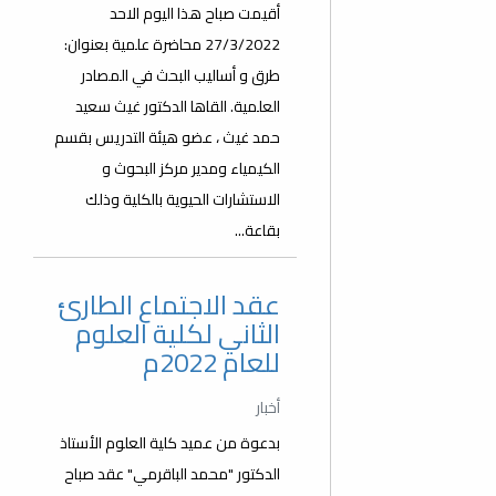
أقيمت صباح هذا اليوم الاحد
27/3/2022 محاضرة علمية بعنوان:
طرق و أساليب البحث في المصادر
العلمية. القاها الدكتور غيث سعيد
حمد غيث ، عضو هيئة التدريس بقسم
الكيمياء ومدير مركز البحوث و
الاستشارات الحيوية بالكلية وذلك
بقاعة...
عقد الاجتماع الطارئ
الثاني لكلية العلوم
للعام 2022م
أخبار
بدعوة من عميد كلية العلوم الأستاذ
الدكتور "محمد الباقرمي" عقد صباح