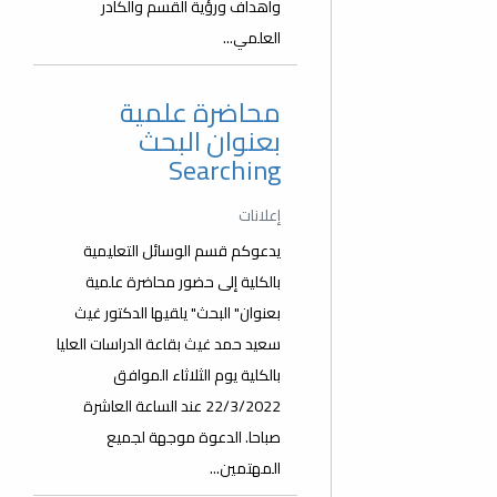
وأهداف ورؤية القسم والكادر
العلمي...
محاضرة علمية
بعنوان البحث
Searching
إعلانات
يدعوكم قسم الوسائل التعليمية
بالكلية إلى حضور محاضرة علمية
بعنوان" البحث" يلقيها الدكتور غيث
سعيد حمد غيث بقاعة الدراسات العليا
بالكلية يوم الثلاثاء الموافق
22/3/2022 عند الساعة العاشرة
صباحا. الدعوة موجهة لجميع
المهتمين...