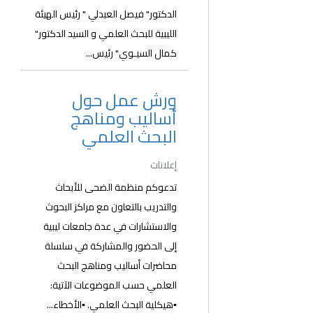
الدكتور" فيصل العبدلي " رئيس الهيئة
الليبية للبحث العلمي و السيد الدكتور"
كمال السيـوي" رئيس...
ورش عمل حول
أساليب ومناهج
البحث العلمي
إعلانات
تدعوكم منظمة الضحى للأبحاث
والتدريب بالتعاون مع مراكز البحوث
والاستشارات في عدة جامعات ليبية
إلى الحضور والمشاركة في سلسلة
محاضرات أساليب ومناهج البحث
العلمي حسب الموضوعات الآتية:
▪️هيكلية البحث العلمي. ▪️الأخطاء...