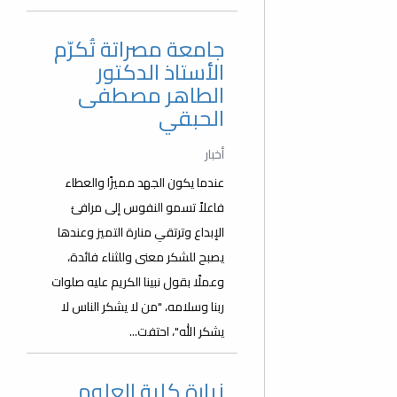
جامعة مصراتة تُكرّم
الأستاذ الدكتور
الطاهر مصطفى
الحبقي
أخبار
عندما يكون الجهد مميزًا والعطاء
فاعلاً تسمو النفوس إلى مرافئ
الإبداع وترتقي منارة التميز وعندها
يصبح للشكر معنى وللثناء فائدة،
وعملًا بقول نبينا الكريم عليه صلوات
ربنا وسلامه، "من لا يشكر الناس لا
يشكر الله"، احتفت...
زيارة كلية العلوم