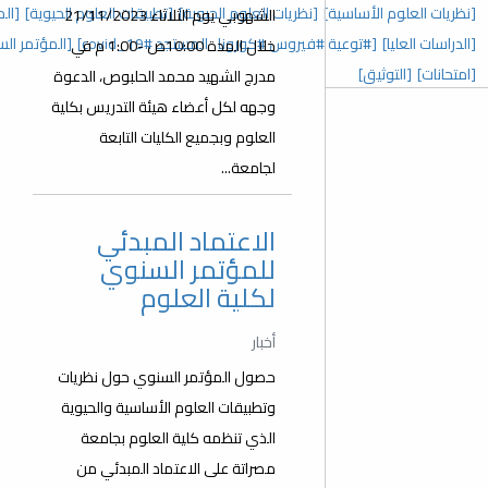
 العلوم الحيوية]
[تطبيقات العلوم الحيوية]
[المؤتمر السنوي الخامس]
الشهوبي يوم الثلاثاء 21/11/2023
رونا_المستجد covid_19#]
[المؤتمر السنوي الثالث]
[عدد خاص]
خلال المدة 10:00ص -1:00 م في
مدرج الشهيد محمد الحلبوص، الدعوة
وجهه لكل أعضاء هيئة التدريس بكلية
العلوم وبجميع الكليات التابعة
لجامعة...
الاعتماد المبدئي
للمؤتمر السنوي
لكلية العلوم
أخبار
حصول المؤتمر السنوي حول نظريات
وتطبيقات العلوم الأساسية والحيوية
الذي تنظمه كلية العلوم بجامعة
مصراتة على الاعتماد المبدئي من