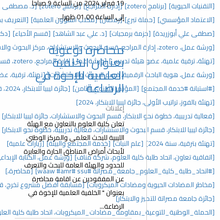
19 فبراير 2024 من الساعة 9 صباحا
[إدارة المراجع]
[برنامج zotero]
[د. مصطفى علي أبوزريدة]
[إفطار جماعي]
إلى الساعة 01.00 ظهرا...
[رمضان]
[مكتب الشؤون العلمية]
[التعريف بحزمة برمجيات google]
جيات]
[د. علي عبد الشاهد]
[قسم الأحياء]
[دكتوراة]
محاضرة توعوية
[حفل تكريم]
بعنوان الخلفية
دريس]
[ورشة عمل، إدارة المراجع، zotero، قسم البحوث والاستشارات]
العلمية للإخوة في
، قسم البحوث والاستشارات]
[تهنئة، ترقية، عضو هيئة تدريس، 2025]
الرضاعة
تمر السنوي الثامن]
[جائزة ليبيا للابتكار، 2024، قسم البحوث والاستشارات]
للابتكار، 2024]
إعلانات
، قسم البحوث والاستشارات، جائزة ليبيا للابتكار]
[المؤتمر السنوي]
تعلن كلية العلوم بالتعاون مع الهيئة
والاستشارات، فعالية تدريبية، خطوة نحو الابتكار]
[مؤتمرات]
الليبية للبحث العلمي والمركز الوطني
نبات]
[خدمة المجتمع والبيئة]
[زيارات علمية]
لأبحاث أمراض المناطق الحارة والعابرة
العلوم، شركة مناف]
[ورشة عمل، الكتابة الإبداعية، اتحاد طلبة كلية العلوم]
للحدود والهيئة العامة للبحث والتعرف
#ssu ‏#waaw #amr]
[محاضرة،]
عن المفقودين عن اقامة محاضرة
ت الميكروبات]
[مسابقة أفضل مشروع تخرج، قسم البحوث والاستشارات]
بعنوان " الخلفية العلمية للإخوة في
ار]
الرضاعة...
ة_مضادات_الميكروبات، اتحاد طلبة كلية العلوم]