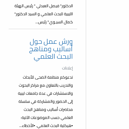
الدكتور" فيصل العبدلي " رئيس الهيئة
الليبية للبحث العلمي و السيد الدكتور"
كمال السيـوي" رئيس...
ورش عمل حول
أساليب ومناهج
البحث العلمي
إعلانات
تدعوكم منظمة الضحى للأبحاث
والتدريب بالتعاون مع مراكز البحوث
والاستشارات في عدة جامعات ليبية
إلى الحضور والمشاركة في سلسلة
محاضرات أساليب ومناهج البحث
العلمي حسب الموضوعات الآتية:
▪️هيكلية البحث العلمي. ▪️الأخطاء...