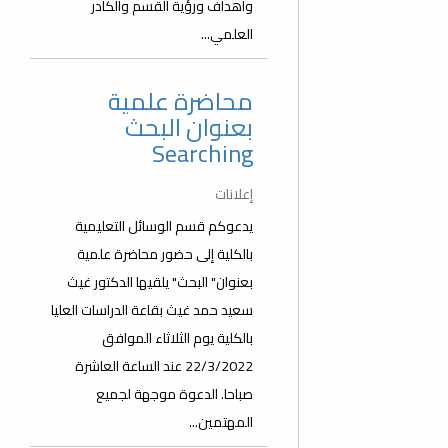
وأهداف ورؤية القسم والكادر
العلمي...
محاضرة علمية
بعنوان البحث
Searching
إعلانات
يدعوكم قسم الوسائل التعليمية
بالكلية إلى حضور محاضرة علمية
بعنوان" البحث" يلقيها الدكتور غيث
سعيد حمد غيث بقاعة الدراسات العليا
بالكلية يوم الثلاثاء الموافق
22/3/2022 عند الساعة العاشرة
صباحا. الدعوة موجهة لجميع
المهتمين...