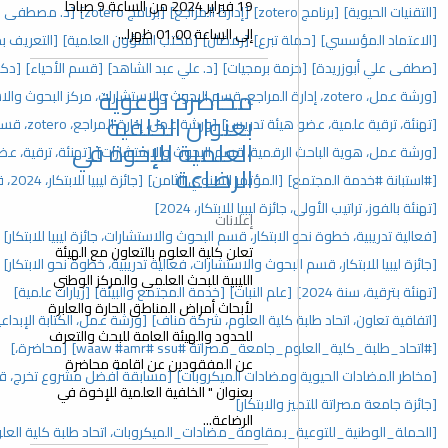
19 فبراير 2024 من الساعة 9 صباحا
[إدارة المراجع]
[برنامج zotero]
[د. مصطفى علي أبوزريدة]
[إفطار جماعي]
إلى الساعة 01.00 ظهرا...
[رمضان]
[مكتب الشؤون العلمية]
[التعريف بحزمة برمجيات google]
جيات]
[د. علي عبد الشاهد]
[قسم الأحياء]
[دكتوراة]
محاضرة توعوية
[حفل تكريم]
بعنوان الخلفية
دريس]
[ورشة عمل، إدارة المراجع، zotero، قسم البحوث والاستشارات]
العلمية للإخوة في
، قسم البحوث والاستشارات]
[تهنئة، ترقية، عضو هيئة تدريس، 2025]
الرضاعة
تمر السنوي الثامن]
[جائزة ليبيا للابتكار، 2024، قسم البحوث والاستشارات]
للابتكار، 2024]
إعلانات
، قسم البحوث والاستشارات، جائزة ليبيا للابتكار]
[المؤتمر السنوي]
تعلن كلية العلوم بالتعاون مع الهيئة
والاستشارات، فعالية تدريبية، خطوة نحو الابتكار]
[مؤتمرات]
الليبية للبحث العلمي والمركز الوطني
نبات]
[خدمة المجتمع والبيئة]
[زيارات علمية]
لأبحاث أمراض المناطق الحارة والعابرة
العلوم، شركة مناف]
[ورشة عمل، الكتابة الإبداعية، اتحاد طلبة كلية العلوم]
للحدود والهيئة العامة للبحث والتعرف
#ssu ‏#waaw #amr]
[محاضرة،]
عن المفقودين عن اقامة محاضرة
ت الميكروبات]
[مسابقة أفضل مشروع تخرج، قسم البحوث والاستشارات]
بعنوان " الخلفية العلمية للإخوة في
ار]
الرضاعة...
ة_مضادات_الميكروبات، اتحاد طلبة كلية العلوم]