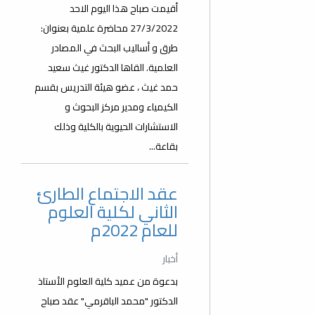
أقيمت صباح هذا اليوم الاحد
27/3/2022 محاضرة علمية بعنوان:
طرق و أساليب البحث في المصادر
العلمية. القاها الدكتور غيث سعيد
حمد غيث ، عضو هيئة التدريس بقسم
الكيمياء ومدير مركز البحوث و
الاستشارات الحيوية بالكلية وذلك
بقاعة...
عقد الاجتماع الطارئ
الثاني لكلية العلوم
للعام 2022م
أخبار
بدعوة من عميد كلية العلوم الأستاذ
الدكتور "محمد الباقرمي" عقد صباح