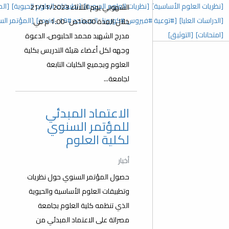
 العلوم الحيوية]
[تطبيقات العلوم الحيوية]
[المؤتمر السنوي الخامس]
الشهوبي يوم الثلاثاء 21/11/2023
رونا_المستجد covid_19#]
[المؤتمر السنوي الثالث]
[عدد خاص]
خلال المدة 10:00ص -1:00 م في
مدرج الشهيد محمد الحلبوص، الدعوة
وجهه لكل أعضاء هيئة التدريس بكلية
العلوم وبجميع الكليات التابعة
لجامعة...
الاعتماد المبدئي
للمؤتمر السنوي
لكلية العلوم
أخبار
حصول المؤتمر السنوي حول نظريات
وتطبيقات العلوم الأساسية والحيوية
الذي تنظمه كلية العلوم بجامعة
مصراتة على الاعتماد المبدئي من