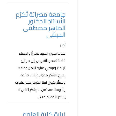
جامعة مصراتة تُكرّم
الأستاذ الدكتور
الطاهر مصطفى
الحبقي
أخبار
عندما يكون الجهد مميزًا والعطاء
فاعلاً تسمو النفوس إلى مرافئ
الإبداع وترتقي منارة التميز وعندها
يصبح للشكر معنى وللثناء فائدة،
وعملًا بقول نبينا الكريم عليه صلوات
ربنا وسلامه، "من لا يشكر الناس لا
يشكر الله"، احتفت...
زيارة كلية العلوم