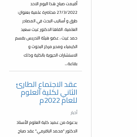
أقيمت صباح هذا اليوم الاحد
27/3/2022 محاضرة علمية بعنوان:
طرق و أساليب البحث في المصادر
العلمية. القاها الدكتور غيث سعيد
حمد غيث ، عضو هيئة التدريس بقسم
الكيمياء ومدير مركز البحوث و
الاستشارات الحيوية بالكلية وذلك
بقاعة...
عقد الاجتماع الطارئ
الثاني لكلية العلوم
للعام 2022م
أخبار
بدعوة من عميد كلية العلوم الأستاذ
الدكتور "محمد الباقرمي" عقد صباح