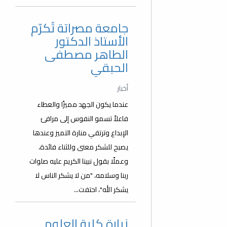
جامعة مصراتة تُكرّم
الأستاذ الدكتور
الطاهر مصطفى
الحبقي
أخبار
عندما يكون الجهد مميزًا والعطاء
فاعلاً تسمو النفوس إلى مرافئ
الإبداع وترتقي منارة التميز وعندها
يصبح للشكر معنى وللثناء فائدة،
وعملًا بقول نبينا الكريم عليه صلوات
ربنا وسلامه، "من لا يشكر الناس لا
يشكر الله"، احتفت...
زيارة كلية العلوم