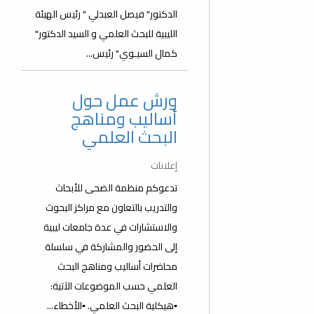
الدكتور" فيصل العبدلي " رئيس الهيئة
الليبية للبحث العلمي و السيد الدكتور"
كمال السيـوي" رئيس...
ورش عمل حول
أساليب ومناهج
البحث العلمي
إعلانات
تدعوكم منظمة الضحى للأبحاث
والتدريب بالتعاون مع مراكز البحوث
والاستشارات في عدة جامعات ليبية
إلى الحضور والمشاركة في سلسلة
محاضرات أساليب ومناهج البحث
العلمي حسب الموضوعات الآتية:
▪️هيكلية البحث العلمي. ▪️الأخطاء...