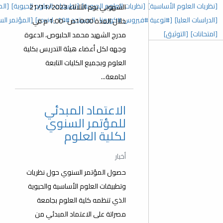
 العلوم الحيوية]
[تطبيقات العلوم الحيوية]
[المؤتمر السنوي الخامس]
الشهوبي يوم الثلاثاء 21/11/2023
رونا_المستجد covid_19#]
[المؤتمر السنوي الثالث]
[عدد خاص]
خلال المدة 10:00ص -1:00 م في
مدرج الشهيد محمد الحلبوص، الدعوة
وجهه لكل أعضاء هيئة التدريس بكلية
العلوم وبجميع الكليات التابعة
لجامعة...
الاعتماد المبدئي
للمؤتمر السنوي
لكلية العلوم
أخبار
حصول المؤتمر السنوي حول نظريات
وتطبيقات العلوم الأساسية والحيوية
الذي تنظمه كلية العلوم بجامعة
مصراتة على الاعتماد المبدئي من