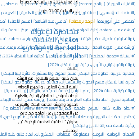
19 فبراير 2024 من الساعة 9 صباحا
[إدارة المراجع]
[برنامج zotero]
[د. مصطفى علي أبوزريدة]
[إفطار جماعي]
إلى الساعة 01.00 ظهرا...
[رمضان]
[مكتب الشؤون العلمية]
[التعريف بحزمة برمجيات google]
جيات]
[د. علي عبد الشاهد]
[قسم الأحياء]
[دكتوراة]
محاضرة توعوية
[حفل تكريم]
بعنوان الخلفية
دريس]
[ورشة عمل، إدارة المراجع، zotero، قسم البحوث والاستشارات]
العلمية للإخوة في
، قسم البحوث والاستشارات]
[تهنئة، ترقية، عضو هيئة تدريس، 2025]
الرضاعة
تمر السنوي الثامن]
[جائزة ليبيا للابتكار، 2024، قسم البحوث والاستشارات]
للابتكار، 2024]
إعلانات
، قسم البحوث والاستشارات، جائزة ليبيا للابتكار]
[المؤتمر السنوي]
تعلن كلية العلوم بالتعاون مع الهيئة
والاستشارات، فعالية تدريبية، خطوة نحو الابتكار]
[مؤتمرات]
الليبية للبحث العلمي والمركز الوطني
نبات]
[خدمة المجتمع والبيئة]
[زيارات علمية]
لأبحاث أمراض المناطق الحارة والعابرة
العلوم، شركة مناف]
[ورشة عمل، الكتابة الإبداعية، اتحاد طلبة كلية العلوم]
للحدود والهيئة العامة للبحث والتعرف
#ssu ‏#waaw #amr]
[محاضرة،]
عن المفقودين عن اقامة محاضرة
ت الميكروبات]
[مسابقة أفضل مشروع تخرج، قسم البحوث والاستشارات]
بعنوان " الخلفية العلمية للإخوة في
ار]
الرضاعة...
ة_مضادات_الميكروبات، اتحاد طلبة كلية العلوم]