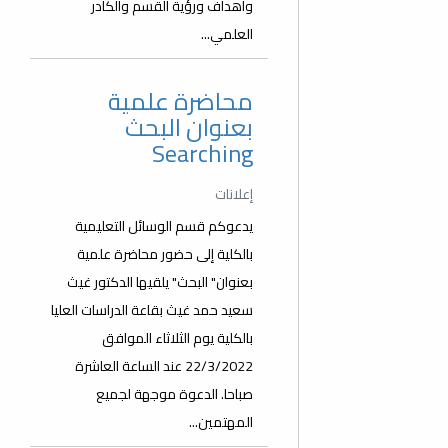
وأهداف ورؤية القسم والكادر
العلمي...
محاضرة علمية
بعنوان البحث
Searching
إعلانات
يدعوكم قسم الوسائل التعليمية
بالكلية إلى حضور محاضرة علمية
بعنوان" البحث" يلقيها الدكتور غيث
سعيد حمد غيث بقاعة الدراسات العليا
بالكلية يوم الثلاثاء الموافق
22/3/2022 عند الساعة العاشرة
صباحا. الدعوة موجهة لجميع
المهتمين...