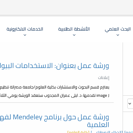
البحث العلمي
الأنشطة الطلابية
الخدمات الالكترونية
ورشة عمل بعنوان: الاستخدامات البيولوجية ل
إعلانات
يعتزم قسم البحوث والاستشارات بكلية العلوم/جامعة مصراتة تنظيم و
image J تقدمها: د. ليلى عمران المجدوب ستعقد الورشة يومي الثلاثاء والأربعاء : 13،12-نوفمبر-2024م ولمدة ساعتين...
ورشة عمل
العلمية
تمع]
[الذكاء الاصطناعي]
[كلية العلوم]