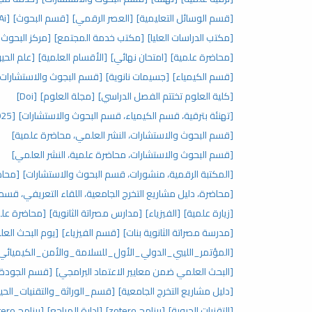
[قسم الوسائل التعليمية]
[العصر الرقمي]
[قسم البحوث]
[Ai]
[مكتب الدراسات العليا]
[مكتب خدمة المجتمع]
[مركز البحوث 
[محاضرة علمية]
[امتحان نهائي]
[الأقسام العلمية]
[علم الحيو
[قسم الكيمياء]
[جسيمات نانوية]
[قسم البجوث والاستشارات]
[كلية العلوم تختتم الفصل الدراسي]
[مجلة العلوم]
[Doi]
[تهنئة بترقية، قسم الكيمياء، قسم البحوث والاستشارات]
[2025]
[قسم البحوث والاستشارات، النشر العلمي، محاضرة علمية]
[قسم البحوث والاستشارات، محاضرة علمية، النشر العلمي]
[المكتبة الرقمية، منشورات، قسم البحوث والاستشارات]
[محاض
[محاضرة، دليل مشاريع التخرج الجامعية، اللقاء التعريفي، قس
[زيارة علمية]
[الفيزياء]
[مدارس مصراتة الثانوية]
[محاضرة علمي
[مدرسة مصراتة الثانوية بنات]
[قسم الفيزياء]
[يوم البحث العل
[المؤتمر_الليبي_الدولي_الأول_للسلامة_والأمن_الكيميائي
[البحث العلمي ضمن معايير الاعتماد البرامجي]
[قسم الجودة ب
[دليل مشاريع التخرج الجامعية]
[قسم_الوراثة_والتقنيات_الحيو
[التقنيات الحيوية]
[برنامج zotero]
[إدارة المراجع]
[برنامج zotero]