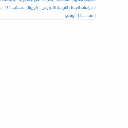
[الدراسات العليا]
[#توعية #فيروس #كورونا_المستجد covid_19#]
[امتحانات]
[التوثيق]