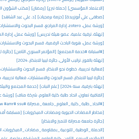
[الاعتماد المؤسسي]
[حملة تبرع]
[رمضان]
[مكتب الشؤون ال
[صطفى علي أبوزريدة]
[حزمة برمجيات]
[د. علي عبد الشاهد]
[
[ورشة عمل، zotero، إدارة المراجع، قسم البحوث والاستشارات، مركز البحوث والاستشارات]
[تهنئة، ترقية علمية، عضو هيئة تدريس]
[ورشة عمل، إدارة المراجع، zotero، قسم البحوث
[ورشة عمل، هوية الباحث الرقمية، قسم البحوث والاستشارات]
[#استبانة #خدمة المجتمع]
[المؤتمر السنوي الثامن]
[جائزة ليبيا للابتكار،
[تهنئة بالفوز، تراتيب الأولى، جائزة ليبيا للابتكار، 2024]
[فعالية تدريبية، خطوة نحو الابتكار، قسم البحوث والاستشارات، جائ
[جائزة ليبيا للابتكار، قسم البحوث والاستشارات، فعالية تدريبية، 
[تهنئة بترقية، سنة 2024]
[علم النبات]
[خدمة المجتمع والبيئة
[اتفاقية تعاون، اتحاد طلبة كلية العلوم، شركة مناف]
[ورشة عمل
[#اتحاد_طلبة_كلية_العلوم_جامعة_مصراتة ‏#ssu ‏#waaw #amr]
[مخاطر المضادات الحيوية ومضادات الميكروبات]
[مسابقة أفض
[جائزة جامعة مصراتة للتميز والابتكار]
[الحملة_الوطنية_للتوعية_بمقاومة_مضادات_الميكروبات، اتحا
[المؤتمر السنوي الثامن، كلية العلوم، المشاركة بملصق علم