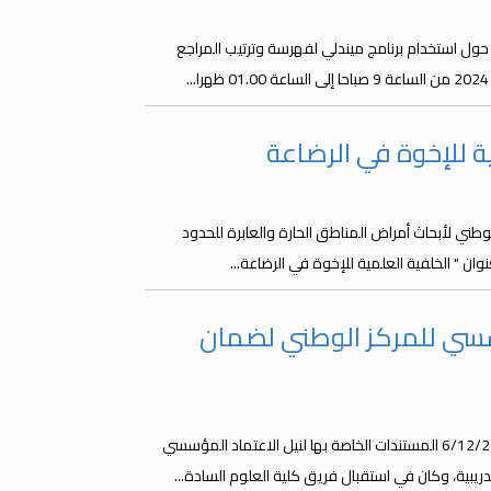
حول استخدام برنامج ميندلي لفهرسة وترتيب المراجع
ة للإخوة في الرضاعة
لوطني لأبحاث أمراض المناطق الحارة والعابرة للحدود
ن " الخلفية العلمية للإخوة في الرضاعة...
سسي للمركز الوطني لضمان
قدمت كلية العلوم بجامعة مصراتة صباح يوم الأربعاء الموافق 6/12/2023 المستندات الخاصة بها لنيل الاعتماد المؤسسي
ريبية، وكان في استقبال فريق كلية العلوم السادة...