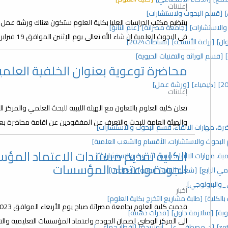
إعلانات
[قسم البحوث ولاستشارات]
بتنظيم مكتب الدراسات العليا بكلية العلوم ستكون هناك ورشة عمل 
والاستشارات]
[جامعة مصراتة]
[علم النانو]
في البحوث العلمية إن شاء الله تعالى يوم الإثنين الموافق 19 فبراير 2024 من الساعة 9 صباحا إلى الساعة 01.00 ظهرا...
ان]
[زراعة الأنسجة]
[نشاطات2024]
[قسم الوراثة والتقنيات الحيوية]
محاضرة توعوية بعنوان الخلفية العلمي
[كيمياء]
[ورشة عمل]
إعلانات
تعلن كلية العلوم بالتعاون مع الهيئة الليبية للبحث العلمي والمركز ا
والهيئة العامة للبحث والتعرف عن المفقودين عن اقامة محاضرة بعنوا
رة، مهارات الالقاء، قسم البحوث والاستشارات]
م البحوث والاستشارات، الأقسام والشعب العلمية]
الكلية تقديم مستندات الاعتماد المؤ
ة، مهارات الالقاء، قسم البحوث والاستشارات]
الجودة واعتماد المؤسسات
مي الرابع]
[شعبة النبات]
[يونيو]
[Liccbss]
_والبيولوجي]
أخبار
الكلية]
[طلبة مشاريع التخرج بكلية العلوم]
ية]
[متلازمة داون]
[قدرات ذهنية]
الى المركز الوطني لضمان الجودة واعتماد المؤسسات التعليمية والتد
[د. مصطفى علي أبوزريدة]
[إفطار جماعي]