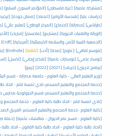
[مشاركة علمية]
[غزة فلسطين]
[المؤتمر السنوي السابع]
[م
[دراسات عليا]
[هندسة الأوامر]
[اعتماد]
[ضمان جودة]
[ترخيص
[طرابلس]
[مصراتة]
[اجتماع]
[المركز الوطني]
[تعليم عالي]
[جا
[الوراثة والتقنيات الحيوية]
[مشاريع]
[ماجستير]
[فيزياء]
[الأحي
[الجمعية الليبية للأمن والسلامة الكيميائية]
[أمريكية]
[Crdf]
[موسم ثقافي]
[علوم]
[صحة]
[أدب]
[ثقافة]
[Endnote]
[بح
[بوستر علمي]
[بوسترات علمية]
[تفكير إيجابي]
[اكسل]
[اسا
[برنامج تدريبي]
[خريف]
[2021]
[2022]
[ربيع]
[وزير التعليم العالي - كلية العلوم - جامعة مصراتة - قسم البيئ
[خدمة المجتمع والتعليم المستمر-نادي لمسة قلم - اتحاد طلب
[خدمة المجتمع والتعليم المستمر-قسم الجيولوجيا-مدارس صنا
[نادي لمسة قلم - اتحاد طلبة كلية العلوم - خدمة المجتمع وا
[كلية العلوم -خدمة المجتمع والتعليم المستمر-الفريق الصحي
[كلية العلوم - قسم علم الحيوان - مناقشات علمية]
[حملة تبر
[اتحاد طلبة كلية العلوم - اتحاد طلبة كلية القانون - اتحاد طلبة
[نظريات العلوم الأساسية]
[نظريات العلوم الحيوية]
[تطبيقات ال