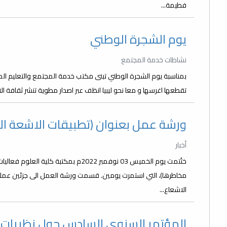
فطيمة...
يوم الشجرة الوطني
نشاطات خدمة المجتمع
بمناسبة يوم الشجرة الوطني تبنى مكتب خدمة المجتمع والتعليم المس
تقطعها اغرسها و معا نحو ليبيا انظف عبر اصدار مطوية تنشر ثقافة الا
ورشة عمل بعنوان (تطبيقات الاشعة ال
أخبار
ختُتمت يوم الخميس 03 نوفمبر 2022م بمكتب
مخاطرها)، التي استمرت يومين. قسمت ورشة العمل الى جزئين عملي
الاشعاع...
المؤتمر السنوي السادس حول نظريات و