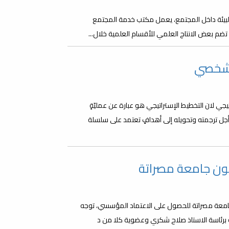
لبيئة داخل المجتمع، يعمل مكتب خدمة المجتمع
تضم بعض الانتاج العلمي للأقسام العلمية خلال...
الشخصي
 لان التخطيط الإستراتيجي هو عبارة عن عمليّةٍ
جل ترجمته وتحويله إلى أهدافٍ تعتمد على سلسلة
نون جامعة مصراتة
 الكليات التابعة لجامعة مصراتة للحصول على الاعتماد المؤسسي، توجه
ة برئاسة الاستاذ صلاح شكري وعضوية كلا من د