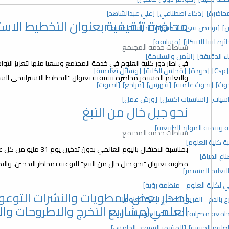
حاضرة]
[ذكاء اصطناعي]
[علي عبدالشاهد]
محاضرة تثقيفية بعنوان التخطيط الاس
]
[ترخيص فني]
[دكتوراه]
[دراسات دقيقة]
ئزة ليبيا للابتكار]
[مسابقة]
نشاطات خدمة المجتمع
اء الدقيقة]
[الأمن والسلامة]
في اطار دور كلية العلوم في خدمة المجتمع وسعيا منها لتعزيز ا
[Csp]
[جودة]
[مجلس الكلية]
[وسائل تعليمية]
والتعليم المستمر محاضرة تثقيفية بعنوان "التخطيط الاستراتيجي ال
وث]
[بحوث علمية]
[فهرس]
[مراجع]
[اندنوت]
سيات]
[اساسيات اكسل]
[ورش عمل]
نحو جيل خال من التبغ
ة وتنمية الموارد الطبيعية]
نشاطات خدمة المجتمع
ة كلية العلوم]
بمناسبة الاحتفال باليوم 
ع الحياة]
مطوية بعنوان "نحو جيل خال من التبغ" للتوعية بمخاطر التدخين، والت
لتعليم المستمر]
 لكلية العلوم - منظمة رؤية]
اصدار بعض المطويات والنشرات التوعوي
ع بالدم - الفريق الصحي لكلية العلوم]
العلمي(مشاريع التخرج والاطروحات وال
 جامعة مصراتة]
[تطبيقات العلوم الأساسية]
علوم الحيوية]
[المؤتمر السنوي الخامس]