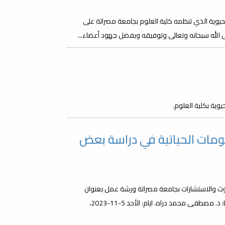
يوية الذي تنظمه كلية العلوم بجامعة مصراتة على
ضل الله سبحانه وتعالى وتوفيقه وبفضل جهود أعضاء...
وية بكلية العلوم.
ومات الحياتية في دراسة بعض
حوث والاستشارات بجامعة مصراتة ورشة عمل بعنوان
(استخدام علم المعلومات الحياتية في دراسة بعض الجينات) سيقدمها: د. مصطفى محمد دراه. ايام: الأحد 5-11-2023،