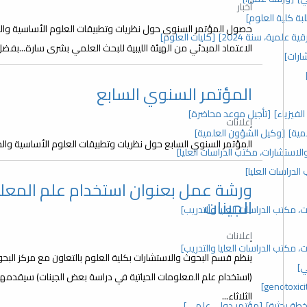
أخبار
ة كلية العلوم]
حصول المؤتمر السنوي حول نظريات وتطبيقات العلوم الأساسية والح
قية علمية، سنة 2024]
[كليات العلوم]
الاعتماد المبدئي من الهيئة الليبية للبحث العلمي بشرى سارة...بف
ارات]
المؤتمر السنوي السابع
فيزياء]
[تأجيل موعد محاضرة]
إعلانات
مية]
[وكيل الشؤون العلمية]
المؤتمر السنوي السابع حول نظريات وتطبيقات العلوم الأساسية والحي
ورشة عمل بعنوان استخدام علم المعل
الجينات
 مكتب الدراسات العليا والتدريب]
إعلانات
 مكتب الدراسات العليا والتدريب]
ينظم قسم البحوث والاستشارات بكلية العلوم بالتعاون مع مركز الب
ي]
الثلاثاء...
خطة بحثية]
[مؤتمر دولي علمي]