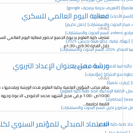
علمية]
[التعريف بحزمة برمجيات google]
فعالية اليوم العالمي للسكري
قسم الأحياء]
[دكتوراة]
[حفل تكريم]
إعلانات
 والاستشارات]
[تهنئة، ترقية، عضو هيئة تدريس، 2025]
خلال الفترة 9:30ص-1:30م.
 2024، قسم البحوث والاستشارات]
ورشة عمل بعنوان الإعداد التربوي
زة ليبيا للابتكار]
[المؤتمر السنوي]
خطوة نحو الابتكار]
[مؤتمرات]
إعلانات
]
[زيارات علمية]
، الكتابة الإبداعية، اتحاد طلبة كلية العلوم]
10:00ص -1:00 م في مدرج الشهيد محمد الحلبوص، الدعوة و
[محاضرة،]
التابعة لجامعة...
ل مشروع تخرج، قسم البحوث والاستشارات]
الاعتماد المبدئي للمؤتمر السنوي لكلي
د طلبة كلية العلوم]
ي]
[ورشة عمل،]