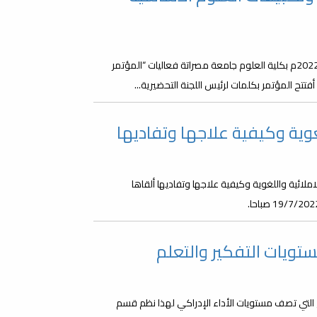
في أجواء علمية متألقة انطلقت صباح اليوم الأحد الموافق 2022/09/04م بكلية العلوم جامعة مصراتة فعاليات “المؤتمر
تتح المؤتمر بكلمات لرئيس اللجنة التحضيرية...
غوية وكيفية علاجها وتفاديها
ملائية واللغوية وكيفية علاجها وتفاديها ألقاها
ويات التفكير والتعلم
لم (Bloom's 1956) من أشهر النماذج التي تصف مستويات الأداء الإدراكي لهذا نظم قسم