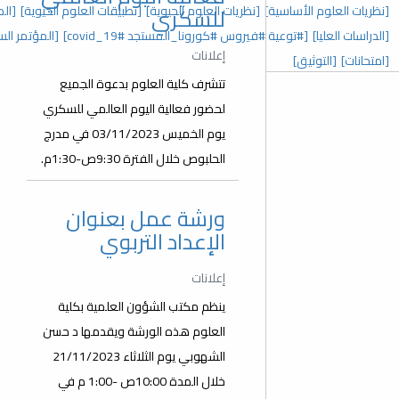
 العلوم الحيوية]
[تطبيقات العلوم الحيوية]
[المؤتمر السنوي الخامس]
للسكري
رونا_المستجد covid_19#]
[المؤتمر السنوي الثالث]
[عدد خاص]
إعلانات
تتشرف كلية العلوم بدعوة الجميع
لحضور فعالية اليوم العالمي للسكري
يوم الخميس 03/11/2023 في مدرج
الحلبوص خلال الفترة 9:30ص-1:30م.
ورشة عمل بعنوان
الإعداد التربوي
إعلانات
ينظم مكتب الشؤون العلمية بكلية
العلوم هذه الورشة ويقدمها د حسن
الشهوبي يوم الثلاثاء 21/11/2023
خلال المدة 10:00ص -1:00 م في