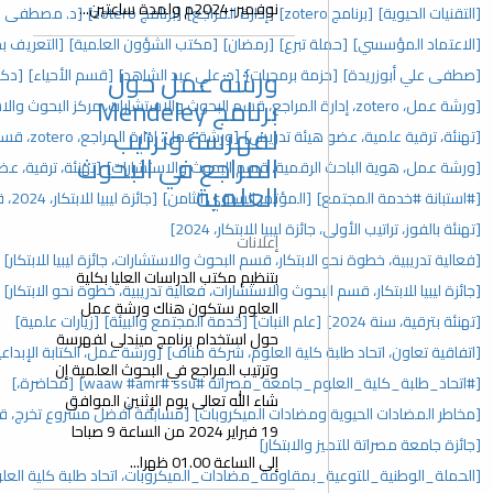
نوفمبر-2024م ولمدة ساعتين...
[إدارة المراجع]
[برنامج zotero]
[د. مصطفى علي أبوزريدة]
[إفطار جماعي]
[رمضان]
[مكتب الشؤون العلمية]
[التعريف بحزمة برمجيات google]
ورشة عمل حول
جيات]
[د. علي عبد الشاهد]
[قسم الأحياء]
[دكتوراة]
برنامج Mendeley
[حفل تكريم]
لفهرسة وترتيب
دريس]
[ورشة عمل، إدارة المراجع، zotero، قسم البحوث والاستشارات]
المراجع في البحوث
، قسم البحوث والاستشارات]
[تهنئة، ترقية، عضو هيئة تدريس، 2025]
العلمية
تمر السنوي الثامن]
[جائزة ليبيا للابتكار، 2024، قسم البحوث والاستشارات]
للابتكار، 2024]
إعلانات
، قسم البحوث والاستشارات، جائزة ليبيا للابتكار]
[المؤتمر السنوي]
بتنظيم مكتب الدراسات العليا بكلية
والاستشارات، فعالية تدريبية، خطوة نحو الابتكار]
[مؤتمرات]
العلوم ستكون هناك ورشة عمل
نبات]
[خدمة المجتمع والبيئة]
[زيارات علمية]
حول استخدام برنامج ميندلي لفهرسة
العلوم، شركة مناف]
[ورشة عمل، الكتابة الإبداعية، اتحاد طلبة كلية العلوم]
وترتيب المراجع في البحوث العلمية إن
#ssu ‏#waaw #amr]
[محاضرة،]
شاء الله تعالى يوم الإثنين الموافق
ت الميكروبات]
[مسابقة أفضل مشروع تخرج، قسم البحوث والاستشارات]
19 فبراير 2024 من الساعة 9 صباحا
ار]
إلى الساعة 01.00 ظهرا...
ة_مضادات_الميكروبات، اتحاد طلبة كلية العلوم]