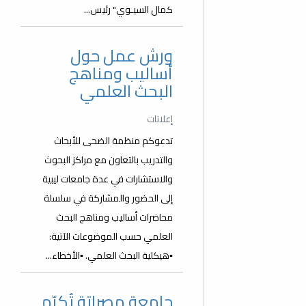
كمال السيـوي" رئيس...
ورش عمل حول
أساليب ومناهج
البحث العلمي
إعلانات
تدعوكم منظمة الضحى للأبحاث
والتدريب بالتعاون مع مراكز البحوث
والاستشارات في عدة جامعات ليبية
إلى الحضور والمشاركة في سلسلة
محاضرات أساليب ومناهج البحث
العلمي حسب الموضوعات الآتية:
▪️هيكلية البحث العلمي. ▪️الأخطاء...
جامعة مصراتة تُكرّم