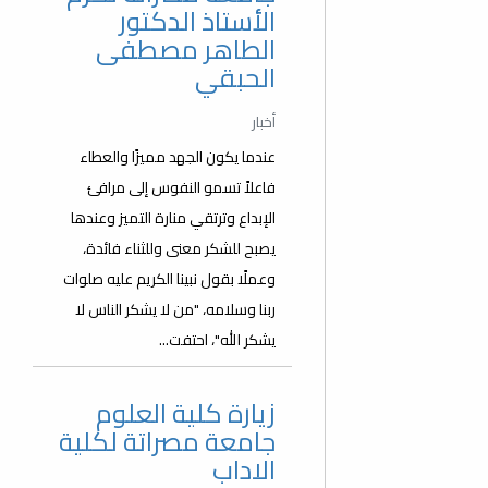
الأستاذ الدكتور
الطاهر مصطفى
الحبقي
أخبار
عندما يكون الجهد مميزًا والعطاء
فاعلاً تسمو النفوس إلى مرافئ
الإبداع وترتقي منارة التميز وعندها
يصبح للشكر معنى وللثناء فائدة،
وعملًا بقول نبينا الكريم عليه صلوات
ربنا وسلامه، "من لا يشكر الناس لا
يشكر الله"، احتفت...
زيارة كلية العلوم
جامعة مصراتة لكلية
الاداب