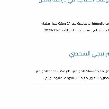
حوث والاستشارات بجامعة مصراتة ورشة عمل بعنوان
(استخدام علم المعلومات الحياتية في دراسة بعض الجينات) سيقدمها: د. مصطفى محمد دراه. ايام: الأحد 5-11-2023،
تراتيجي الشخصي
لتواصل مع مؤسسات المجتمع، نظم مكتب خدمة المجتمع
شخصي" بالتعاون مع مكتب الجودة بمعهد الهيثم...