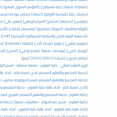
[مشاركة علمية]
[غزة فلسطين]
[المؤتمر السنوي السابع]
[م
[دراسات عليا]
[هندسة الأوامر]
[اعتماد]
[ضمان جودة]
[ترخيص
[طرابلس]
[مصراتة]
[اجتماع]
[المركز الوطني]
[تعليم عالي]
[جا
[الوراثة والتقنيات الحيوية]
[مشاريع]
[ماجستير]
[فيزياء]
[الأحي
[الجمعية الليبية للأمن والسلامة الكيميائية]
[أمريكية]
[Crdf]
[موسم ثقافي]
[علوم]
[صحة]
[أدب]
[ثقافة]
[Endnote]
[بح
[بوستر علمي]
[بوسترات علمية]
[تفكير إيجابي]
[اكسل]
[اسا
[برنامج تدريبي]
[خريف]
[2021]
[2022]
[ربيع]
[وزير التعليم العالي - كلية العلوم - جامعة مصراتة - قسم البيئ
[خدمة المجتمع والتعليم المستمر-نادي لمسة قلم - اتحاد طلب
[خدمة المجتمع والتعليم المستمر-قسم الجيولوجيا-مدارس صنا
[نادي لمسة قلم - اتحاد طلبة كلية العلوم - خدمة المجتمع وا
[كلية العلوم -خدمة المجتمع والتعليم المستمر-الفريق الصحي
[كلية العلوم - قسم علم الحيوان - مناقشات علمية]
[حملة تبر
[اتحاد طلبة كلية العلوم - اتحاد طلبة كلية القانون - اتحاد طلبة
[نظريات العلوم الأساسية]
[نظريات العلوم الحيوية]
[تطبيقات ال