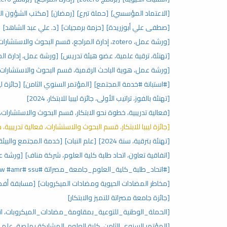
[الاعتماد المؤسسي]
[حملة تبرع]
[رمضان]
[مكتب الشؤون ال
[صطفى علي أبوزريدة]
[حزمة برمجيات]
[د. علي عبد الشاهد]
[
[ورشة عمل، zotero، إدارة المراجع، قسم البحوث والاستشارات، مركز البحوث والاستشارات]
[تهنئة، ترقية علمية، عضو هيئة تدريس]
[ورشة عمل، إدارة المراجع، zotero، قسم البحوث
[ورشة عمل، هوية الباحث الرقمية، قسم البحوث والاستشارات]
[#استبانة #خدمة المجتمع]
[المؤتمر السنوي الثامن]
[جائزة ليبيا للابتكار،
[تهنئة بالفوز، تراتيب الأولى، جائزة ليبيا للابتكار، 2024]
[فعالية تدريبية، خطوة نحو الابتكار، قسم البحوث والاستشارات، جائ
[جائزة ليبيا للابتكار، قسم البحوث والاستشارات، فعالية تدريبية، 
[تهنئة بترقية، سنة 2024]
[علم النبات]
[خدمة المجتمع والبيئة
[اتفاقية تعاون، اتحاد طلبة كلية العلوم، شركة مناف]
[ورشة عمل
[#اتحاد_طلبة_كلية_العلوم_جامعة_مصراتة ‏#ssu ‏#waaw #amr]
[مخاطر المضادات الحيوية ومضادات الميكروبات]
[مسابقة أفض
[جائزة جامعة مصراتة للتميز والابتكار]
[الحملة_الوطنية_للتوعية_بمقاومة_مضادات_الميكروبات، اتحا
[المؤتمر السنوي الثامن، كلية العلوم، المشاركة بملصق علم