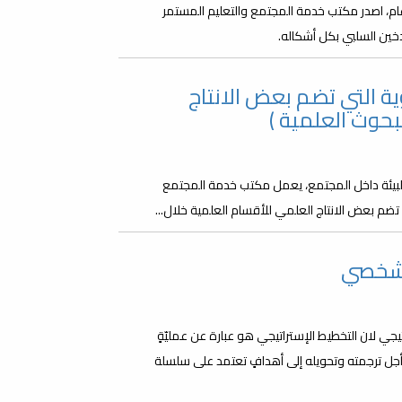
العالمي بدون تدخين يوم 31 مايو من كل عام، اصدر مكتب خدمة المجتمع والتعليم المستمر
دخين السلبي بكل أشكاله.
ة التي تضم بعض الانتاج
بحوث العلمية )
لبيئة داخل المجتمع، يعمل مكتب خدمة المجتمع
تضم بعض الانتاج العلمي للأقسام العلمية خلال...
الشخصي
 لان التخطيط الإستراتيجي هو عبارة عن عمليّةٍ
جل ترجمته وتحويله إلى أهدافٍ تعتمد على سلسلة