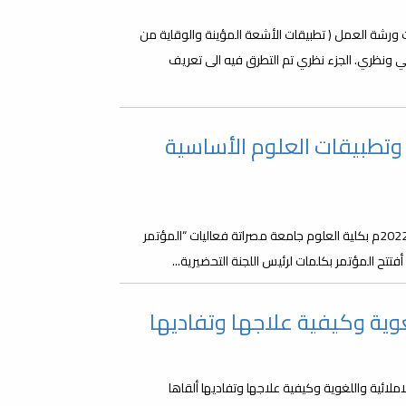
ة كلية العلوم فعاليات ورشة العمل ( تطبيقات الأشعة المؤينة والوقاية من
 ونظري. الجزء نظري تم التطرق فيه الى تعريف
تطبيقات العلوم الأساسية
في أجواء علمية متألقة انطلقت صباح اليوم الأحد الموافق 2022/09/04م بكلية العلوم جامعة مصراتة فعاليات “المؤتمر
تتح المؤتمر بكلمات لرئيس اللجنة التحضيرية...
غوية وكيفية علاجها وتفاديها
ملائية واللغوية وكيفية علاجها وتفاديها ألقاها