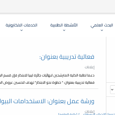
البحث العلمي
الأنشطة الطلابية
الخدمات الالكترونية
فعالية تدريبية بعنوان:
إعلانات
دعما لطلبة الكلية المترشحين لنهائيات جائزة ليبيا للابتكار فإن قسم 
فعالية تدريبية بعنوان: " خطوة نحو الابتكار" تهدف لتحسين عروض الطلبة
ورشة عمل بعنوان: الاستخدامات البيولوجية ل
إعلانات
تمع]
[الذكاء الاصطناعي]
[كلية العلوم]