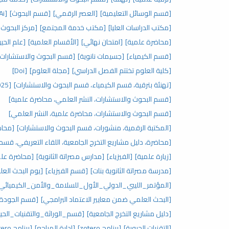
[قسم الوسائل التعليمية]
[العصر الرقمي]
[قسم البحوث]
[Ai]
[مكتب الدراسات العليا]
[مكتب خدمة المجتمع]
[مركز البحوث 
[محاضرة علمية]
[امتحان نهائي]
[الأقسام العلمية]
[علم الحيو
[قسم الكيمياء]
[جسيمات نانوية]
[قسم البجوث والاستشارات]
[كلية العلوم تختتم الفصل الدراسي]
[مجلة العلوم]
[Doi]
[تهنئة بترقية، قسم الكيمياء، قسم البحوث والاستشارات]
[2025]
[قسم البحوث والاستشارات، النشر العلمي، محاضرة علمية]
[قسم البحوث والاستشارات، محاضرة علمية، النشر العلمي]
[المكتبة الرقمية، منشورات، قسم البحوث والاستشارات]
[محاض
[محاضرة، دليل مشاريع التخرج الجامعية، اللقاء التعريفي، قس
[زيارة علمية]
[الفيزياء]
[مدارس مصراتة الثانوية]
[محاضرة علمي
[مدرسة مصراتة الثانوية بنات]
[قسم الفيزياء]
[يوم البحث العل
[المؤتمر_الليبي_الدولي_الأول_للسلامة_والأمن_الكيميائي
[البحث العلمي ضمن معايير الاعتماد البرامجي]
[قسم الجودة ب
[دليل مشاريع التخرج الجامعية]
[قسم_الوراثة_والتقنيات_الحيو
[التقنيات الحيوية]
[برنامج zotero]
[إدارة المراجع]
[برنامج zotero]