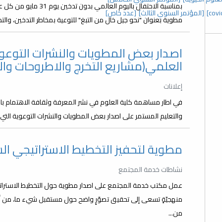
بمناسبة الاحتفال باليوم 
[المؤتمر السنوي الثالث]
[عدد خاص]
مطوية بعنوان "نحو جيل خال من التبغ" للتوعية بمخاطر التدخين، والت
اصدار بعض المطويات والنشرات التوعوي
العلمي(مشاريع التخرج والاطروحات وال
إعلانات
في اطار مساهمة كلية العلوم في نشر المعرفة وثقافة الاهتمام با
والتعليم المستمر على اصدار بعض المطويات والنشرات التوعوية التي 
مطوية لتحفيز التخطيط الاستراتيجي 
نشاطات خدمة المجتمع
عمل مكتب خدمة المجتمع على اصدار مطوية حول التخطيط الاستراتيجي
منهجيّةٍ تسعى إلى تحقيق تصوّرٍ واضح حول مستقبل شيء ما، من أ
من...