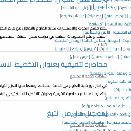
الجينات
حاضرة]
[ذكاء اصطناعي]
[علي عبدالشاهد]
]
[ترخيص فني]
[دكتوراه]
[دراسات دقيقة]
إعلانات
ئزة ليبيا للابتكار]
[مسابقة]
ينظم قسم البحوث والاستشارات بكلية العلوم بالتعاون مع مركز الب
اء الدقيقة]
[الأمن والسلامة]
[Csp]
[جودة]
[مجلس الكلية]
[وسائل تعليمية]
الثلاثاء...
وث]
[بحوث علمية]
[فهرس]
[مراجع]
[اندنوت]
سيات]
[اساسيات اكسل]
[ورش عمل]
محاضرة تثقيفية بعنوان التخطيط الاس
ة وتنمية الموارد الطبيعية]
نشاطات خدمة المجتمع
ة كلية العلوم]
في اطار دور كلية العلوم في خدمة المجتمع وسعيا منها لتعزيز ا
ع الحياة]
والتعليم المستمر محاضرة تثقيفية بعنوان "التخطيط الاستراتيجي ال
لتعليم المستمر]
 لكلية العلوم - منظمة رؤية]
نحو جيل خال من التبغ
ع بالدم - الفريق الصحي لكلية العلوم]
 جامعة مصراتة]
[تطبيقات العلوم الأساسية]
نشاطات خدمة المجتمع
علوم الحيوية]
[المؤتمر السنوي الخامس]