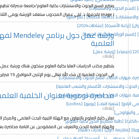
يعتزم قسم البحوث والاستشارات بكلية العلوم/جامعة مصراتة تنظيم و
[قسم البحوث ولاستشارات]
image J تقدمها: د. ليلى عمران المجدوب ستعقد الورشة يومي الثلاثاء والأربعاء : 13،12-نوفمبر-2024م ولمدة ساعتين...
والاستشارات]
[جامعة مصراتة]
[علم النانو]
ان]
[زراعة الأنسجة]
[نشاطات2024]
ورشة عمل
[قسم الوراثة والتقنيات الحيوية]
العلمية
[كيمياء]
[ورشة عمل]
إعلانات
بتنظيم مكتب الدراسات العليا بكلية العلوم ستكون هناك ورشة عمل 
في البحوث العلمية إن شاء الله تعالى يوم الإثنين الموافق 19 فبراير 2024 من الساعة 9 صباحا إلى الساعة 01.00 ظهرا...
رة، مهارات الالقاء، قسم البحوث والاستشارات]
م البحوث والاستشارات، الأقسام والشعب العلمية]
محاضرة توعوية بعنوان الخلفية العلمي
ة، مهارات الالقاء، قسم البحوث والاستشارات]
مي الرابع]
[شعبة النبات]
[يونيو]
[Liccbss]
إعلانات
_والبيولوجي]
تعلن كلية العلوم بالتعاون مع الهيئة الليبية للبحث العلمي والمركز ا
الكلية]
[طلبة مشاريع التخرج بكلية العلوم]
والهيئة العامة للبحث والتعرف عن المفقودين عن اقامة محاضرة بعنوا
ية]
[متلازمة داون]
[قدرات ذهنية]
[د. مصطفى علي أبوزريدة]
[إفطار جماعي]