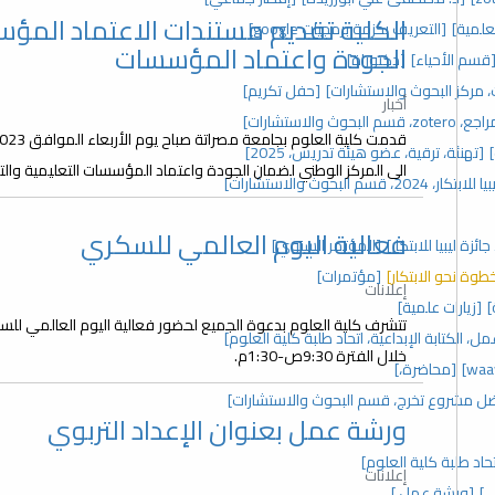
الكلية تقديم مستندات الاعتماد المؤ
علمية]
[التعريف بحزمة برمجيات google]
الجودة واعتماد المؤسسات
قسم الأحياء]
[دكتوراة]
[حفل تكريم]
أخبار
 والاستشارات]
[تهنئة، ترقية، عضو هيئة تدريس، 2025]
الى المركز الوطني لضمان الجودة واعتماد المؤسسات التعليمية والتد
 2024، قسم البحوث والاستشارات]
فعالية اليوم العالمي للسكري
زة ليبيا للابتكار]
[المؤتمر السنوي]
خطوة نحو الابتكار]
[مؤتمرات]
إعلانات
]
[زيارات علمية]
، الكتابة الإبداعية، اتحاد طلبة كلية العلوم]
خلال الفترة 9:30ص-1:30م.
[محاضرة،]
ل مشروع تخرج، قسم البحوث والاستشارات]
ورشة عمل بعنوان الإعداد التربوي
د طلبة كلية العلوم]
إعلانات
ي]
[ورشة عمل،]