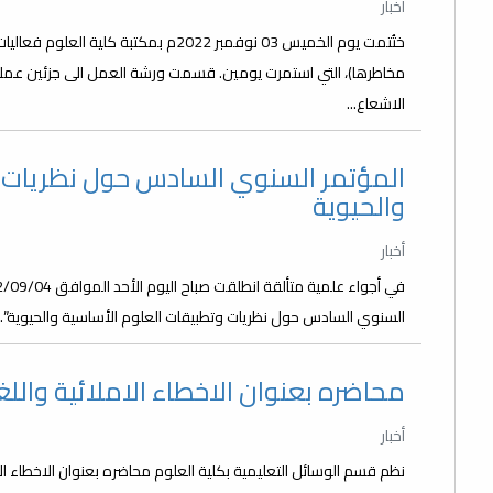
أخبار
ختُتمت يوم الخميس 03 نوفمبر 2022م بمكتب
مخاطرها)، التي استمرت يومين. قسمت ورشة العمل الى جزئين عملي
الاشعاع...
المؤتمر السنوي السادس حول نظريات و
والحيوية
أخبار
السنوي السادس حول نظريات وتطبيقات العلوم الأساسية والحيوية”. أف
محاضره بعنوان الاخطاء الاملائية والل
أخبار
نظم قسم الوسائل التعليمية بكلية العلوم محاضره بعنوان الاخطاء الا