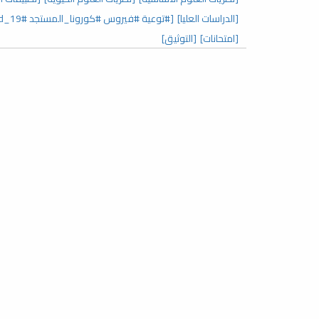
[الدراسات العليا]
[#توعية #فيروس #كورونا_المستجد covid_19#]
[امتحانات]
[التوثيق]