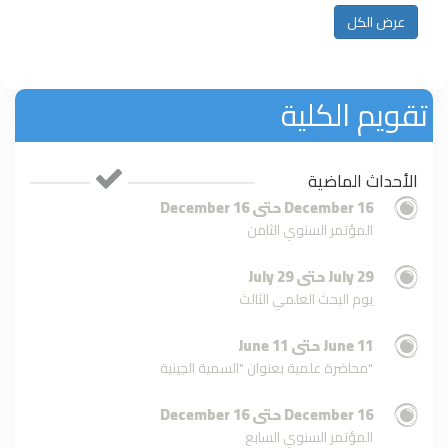
أبوعزوم / الفيزياء /
عرض الكل
أستاذ * د. محمد...
المزيد
تقويم الكلية
تنظيم ورشة عمل بعنوان: الباحث
المحترف في العصر الرقمي
الأحداث الماضية
16 December حتى 16 December
الباحث المحترف في العصر الرقمي ..
المؤتمر السنوي الثامن
ورشة عمل
29 July حتى 29 July
يوم البحث العلمي الثالث
ورشة عمل حول: الذكاء الاصطناعي
في البحث العلمي
11 June حتى 11 June
محاضرة علمية بعنوان "السمية الجينية"
إعلان عن محاضرة علمية حول النشر
في المجلات العلمية المحكمة
16 December حتى 16 December
المؤتمر السنوي السابع