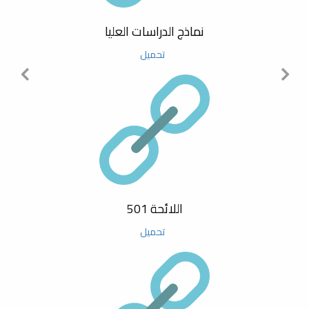
11 April حتى 11 April
البرامجي
مسابقة رسم
نماذج الدراسات العليا
محاضرة تعريفية حول دليل مشاريع
05 September حتى 05 September
تحميل
التخرج الجامعية
المؤتمر السنوي الرابع حول نظريات وتطبيقات العلوم الأساسية
والحيوية
ورشة عمل بعنوان: استخدام برنامج
Zoteroلإدارة المراجع
04 August حتى 04 September
فتح باب القبول بالدراسات العليا للعام الجامعي 2019-2020م
منح الاعتماد المؤسسي لكلية
العلوم بجامعة مصراتة
عرض الكل
اللائحة 501
تهنئة بمناسبة رمضان الكريم
تحميل
ورشة عمل بعنوان: التعريف بحزمة
برمجيات Google