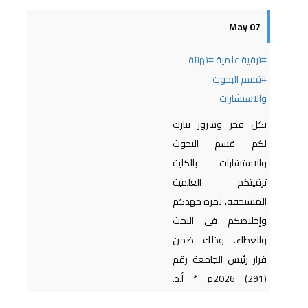
07 May
#ترقية علمية
#تهنئة
#قسم البحوث
والاستشارات
بكل فخر وسرور يبارك
لكم قسم البحوث
والاستشارات بالكلية
ترقيتكم العلمية
المستحقة، ثمرة جهدكم
وإخلاصكم في البحث
والعطاء. وذلك ضمن
قرار رئيس الجامعة رقم
(291) 2026م * أ.د.
سليمة صالح محمد