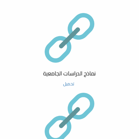
04 September حتى 04 September
محاضرة علمية بعنوان أساسيات
المؤتمر السنوي السادس حول نظريات وتطبيقات العلوم
النشر العلمي في العلوم التطبيقية
الأساسية والحيوية
25 June حتى 25 June
محاضرة علمية بعنوان مهارات
الالقاء
يوم البحث العلمي الأول لكلية العلوم
28 March حتى 28 March
مشاركة كلية العلوم في المعرض
محاضرة علمية بعنوان استعمال Endnote لتنظيم الفهارس
العلمي بمدرسة مصراتة الثانوية
نماذج الدراسات الجامعية
بنات
والمراجع في كتابة البحوث
تحميل
22 March حتى 22 March
مشاركة كلية العلوم في المؤتمر
محاضرة علمية بعنوان البحث Searching
الليبي الدولي الأول للسلامة والأمن
الكيميائي والبيولوجي LICCBSS
04 September حتى 05 September
2025
المؤتمر السنوي الخامس حول نظريات وتطبيقات العلوم
الاساسية والحيوية
ورشة عمل حول معيار السادس:
البحث العلمي ضمن معايير الاعتماد