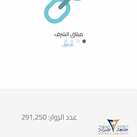
ورشة عمل بعنوان: استخدام برنامج
Zotero لإدارة المراجع
بصمات لا تنسى .. قسم الكيمياء
يكرم الدكتور غيث سعيد حمد في
ميثاق الشرف
حفل يعكس الأثر
تحميل
تهنئة بترقية عضو هيئة تدريس
مشاركة كلية العلوم جامعة مصراتة
في مشروع دراسة وتقييم الوضع
البيئي لمدينة زليتن
ورشة عمل بعنوان: هوية الباحث
الرقمية
عدد الزوار: 291,250
تهنئة بترقية عضو هيئة تدريس