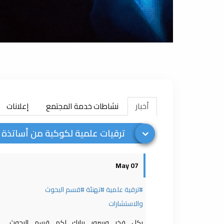
أخبار
نشاطات خدمة المجتمع
إعلانات
ترقيات علمية لكوكبة من أساتذة ك
07 May
#ترقية علمية
#تهنئة
#قسم البحوث
والاستشارات
بكل فخر وسرور يبارك لكم قسم البحوث