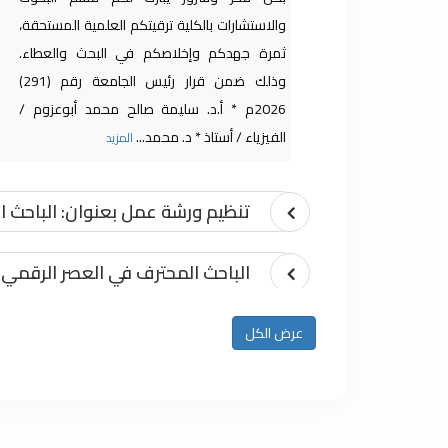
والاستشارات بالكلية ترقيتكم العلمية المستحقة،
ثمرة جهدكم وإخلاصكم في البحث والعطاء.
وذلك ضمن قرار رئيس الجامعة رقم (291)
2026م * أ.د. سليمة صالح محمد أبوعزوم /
الفيزياء / أستاذ * د. محمد...
المزيد
تنظيم ورشة عمل بعنوان: الباحث 
الباحث المحترف في العصر الرقمي 
ورشة عمل حول: الذكاء الاصطناع
عرض الكل
إعلان عن محاضرة علمية حول النش