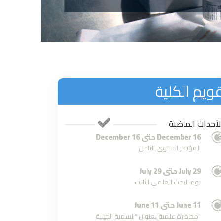
ويم الكلية
لأحداث الماضية
16 December حتى 16 December
المؤتمر السنوي الثامن
29 July حتى 29 July
يوم البحث العلمي الثالث
11 June حتى 11 June
محاضرة علمية بعنوان "السمية الجينية"