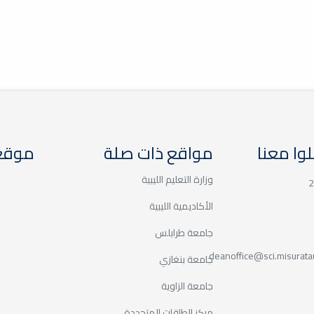
لعلمي بمدرسة مصراتة الثانوية بنات
ليبي الدولي الأول للسلامة والأمن
حث العلمي ضمن معايير الاعتماد البرامجي
وا معنا
مواقع ذات صلة
موقع 
التخرج الجامعية
وزارة التعليم الليبية
2
الأكاديمية الليبية
جع
جامعة طرابلس
deanoffice@sci.misuratau
لوم بجامعة مصراتة
جامعة بنغازي
جامعة الزاوية
مركز الطاقات المتجددة