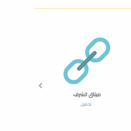
02 November حتى 03 November
ورشة عمل بعنوان (تطبيقات الاشعة المؤينة
والوقاية من مخاطرها)
04 September حتى 04 September
المؤتمر السنوي السادس حول نظريات وتطبيقات
العلوم الأساسية والحيوية
25 June حتى 25 June
يوم البحث العلمي الأول لكلية العلوم
28 March حتى 28 March
محاضرة علمية بعنوان استعمال Endnote لتنظيم
ميثاق الشرف
الفهارس والمراجع في كتابة البحوث
تحميل
22 March حتى 22 March
محاضرة علمية بعنوان البحث Searching